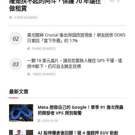
隆是扶不起的阿斗，保護 70 年還在
做租賃
41929 SHARES
美光關掉 Crucial 後出保固改退現金！網友送修 DDR5
只拿回「當下市價」的 17%
24460 SHARES
一顆 18 美元晶片，讓烏克蘭無人機在 GPS 干擾、遙
控中斷下，仍可自主鎖定目標
18806 SHARES
最新文章
Meta 想做自己的 Google！單季 91 億次爬蟲
把開發者 VPS 爬到報警
2026-08-08
AI 股神爆倉後回歸！砸 4 億鎂押 EUV 新創