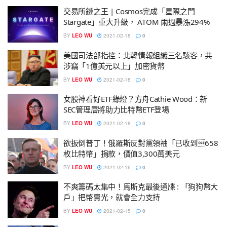
交易所鏈之王 | Cosmos完成「星際之門
Stargate」重大升級， ATOM 兩週暴漲294%
BY
LEO WU
2021-02-18
0
美國司法部指控：北韓情報組織三名駭客，共
涉竊「1億美元以上」加密貨幣
BY
LEO WU
2021-02-18
0
女股神看好ETF綠燈？方舟Cathie Wood：新
SEC管理層將助力比特幣ETF登場
BY
LEO WU
2021-02-18
0
欲扳倒普丁！俄羅斯反對黨領袖「已收到658
枚比特幣」捐款，價值3,300萬美元
BY
LEO WU
2021-02-16
0
不爽籌碼太集中！馬斯克最後通牒 : 「狗狗幣大
戶」把幣賣光，就會全力支持
BY
LEO WU
2021-02-15
0