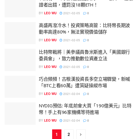
證者出錯，遭罰沒18顆ETH！
BY
LEO WU
2021-02-05
0
高盛再潑冷水！投資策略高管：比特幣長期波
動率高達80%，無法實現價值儲存
BY
LEO WU
2021-02-05
0
比特幣戰將｜美參議員魯米斯進入「美國銀行
委員會」，致力推動數位資產立法
BY
LEO WU
2021-02-05
0
巧合頻頻！古根漢投資長多空立場驟變，新喊
「BTC上看60萬」遭質疑操縱市場
BY
LEO WU
2021-02-04
0
NYDIG預估: 年底前會大買「190億美元」比特
幣！手上有96家機構等待進場
BY
LEO WU
2021-02-04
0
1
2