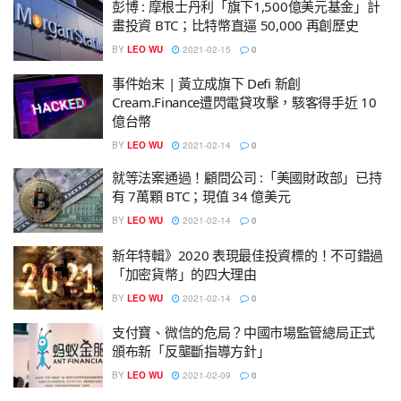
彭博 : 摩根士丹利「旗下1,500億美元基金」計
畫投資 BTC；比特幣直逼 50,000 再創歷史
BY
LEO WU
2021-02-15
0
事件始末 | 黃立成旗下 Defi 新創
Cream.Finance遭閃電貸攻擊，駭客得手近 10
億台幣
BY
LEO WU
2021-02-14
0
就等法案通過！顧問公司 :「美國財政部」已持
有 7萬顆 BTC；現值 34 億美元
BY
LEO WU
2021-02-14
0
新年特輯》2020 表現最佳投資標的！不可錯過
「加密貨幣」的四大理由
BY
LEO WU
2021-02-14
0
支付寶、微信的危局？中國市場監管總局正式
頒布新「反壟斷指導方針」
BY
LEO WU
2021-02-09
0