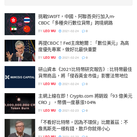
挑戰SWIFT，中國、阿聯酋央行加入m-
CBDC「多種央行數位貨幣」跨境網路
BY
LEO WU
2021-02-24
0
再提CBDC！Fed主席鮑爾：「數位美元」為高
度優先專案，做好比最快重要
BY
LEO WU
2021-02-24
0
研山資本《2021比特幣研究報告》: 比特幣最佳
貨幣商品，將「侵吞黃金市值」影響法幣地位
BY
LEO WU
2021-02-24
0
主網上線在即！Crypto.com 將銷毀「93 億美元
CRO 」，幣價一度暴漲104%
BY
LEO WU
2021-02-23
0
「不看好比特幣，因為不環保」比爾蓋茲：不
像馬斯克一樣有錢，散戶你就得小心
BY
LEO WU
2021-02-23
0