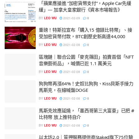
「蘋果應搶進 “加密貨幣支付”，Apple Car先緩
緩」— 加拿大皇家銀行《資本市場報告》
BY
LEO WU
2021-02-09
0
重磅！特斯拉宣布「購入15 億鎂比特幣」、接
受加密貨幣付款，BTC創歷史新高達44,000
BY
LEO WU
2021-02-08
0
區塊鏈｜聯合公園「麥克篠田」拍賣首個「NFT
音樂藝術品」，喊價已近 1.1 萬美元
BY
LEO WU
2021-02-08
0
狗狗幣再漲64%！史奴比狗狗、Kiss貝斯手接力
馬斯克，在線喊盤DOGE
BY
LEO WU
2021-02-08
0
馬斯克效應延燒，「墨西哥第三大富豪」已把 #
比特幣 放上推特自介
BY
LEO WU
2021-02-08
0
以太坊2.0｜質押服務提供商Staked旗下75位驗