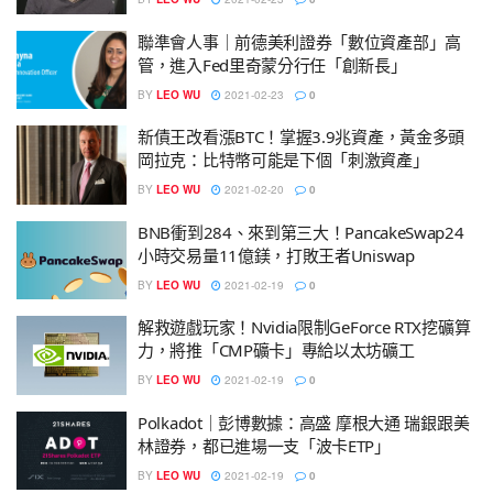
聯準會人事｜前德美利證券「數位資產部」高
管，進入Fed里奇蒙分行任「創新長」
BY
LEO WU
2021-02-23
0
新債王改看漲BTC！掌握3.9兆資產，黃金多頭
岡拉克：比特幣可能是下個「刺激資產」
BY
LEO WU
2021-02-20
0
BNB衝到284、來到第三大！PancakeSwap24
小時交易量11億鎂，打敗王者Uniswap
BY
LEO WU
2021-02-19
0
解救遊戲玩家！Nvidia限制GeForce RTX挖礦算
力，將推「CMP礦卡」專給以太坊礦工
BY
LEO WU
2021-02-19
0
Polkadot｜彭博數據：高盛 摩根大通 瑞銀跟美
林證券，都已進場一支「波卡ETP」
BY
LEO WU
2021-02-19
0