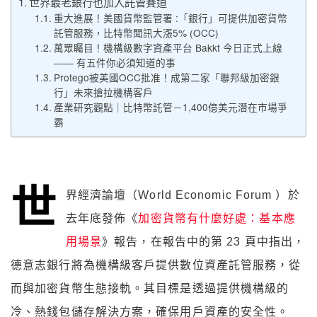
世界最老銀行也加入託管賽道
重大進展！美國貨幣監管署 :「銀行」可提供加密貨幣
託管服務，比特幣聞訊大漲5% (OCC)
萬眾矚目！機構級數字資產平台 Bakkt 今日正式上線
—— 有五件你必須知道的事
Protego被美國OCC批准！成第二家「聯邦級加密銀
行」未來搶拉機構客戶
產業研究觀點｜比特幣託管－1,400億美元潛在市場爭
霸
世
界經濟論壇（World Economic Forum ）於
去年底發佈《
加密貨幣有什麼好處：基本應
用場景
》報告，在報告中的第 23 頁中指出，
德意志銀行將為機構級客戶提供數位資產託管服務，從
而與加密貨幣生態接軌。其目標是透過提供機構級的
冷、熱錢包儲存解決方案，確保用戶資產的安全性。