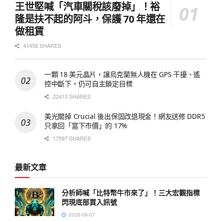
王世堅喊「汽車關稅該廢掉」！裕
隆是扶不起的阿斗，保護 70 年還在
做租賃
41456 SHARES
一顆 18 美元晶片，讓烏克蘭無人機在 GPS 干擾、遙
控中斷下，仍可自主鎖定目標
22413 SHARES
美光關掉 Crucial 後出保固改退現金！網友送修 DDR5
只拿回「當下市價」的 17%
17597 SHARES
最新文章
分析師喊「比特幣牛市來了」！三大宏觀指標
閃現底部買入訊號
2026-08-07