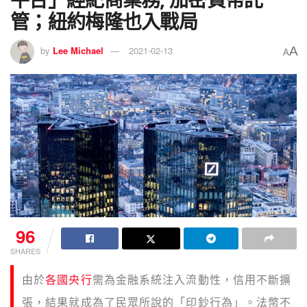
管；紐約梅隆也入戰局
A
by
Lee Michael
2021-02-13
A
96
SHARES
由於
各國央行
需為金融系統注入流動性，信用不斷擴
張，結果就成為了民眾所說的「印鈔行為」。法幣不