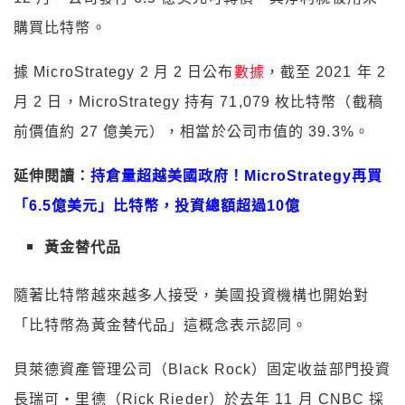
購買比特幣。
據 MicroStrategy 2 月 2 日公布
數據
，截至 2021 年 2
月 2 日，MicroStrategy 持有 71,079 枚比特幣（截稿
前價值約 27 億美元），相當於公司市值的 39.3%。
延伸閱讀：
持倉量超越美國政府！MicroStrategy再買
「6.5億美元」比特幣，投資總額超過10億
黃金替代品
隨著比特幣越來越多人接受，美國投資機構也開始對
「比特幣為黃金替代品」這概念表示認同。
貝萊德資產管理公司（Black Rock）固定收益部門投資
長瑞可・里德（Rick Rieder）於去年 11 月 CNBC 採