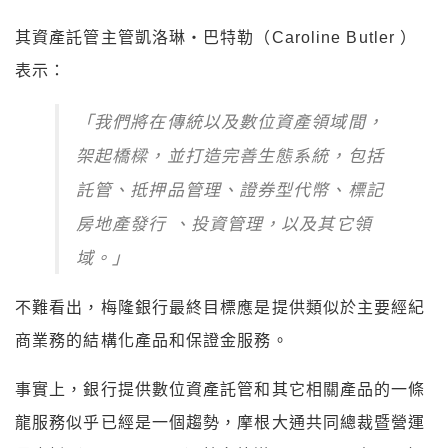
其資產託管主管凱洛琳・巴特勒（Caroline Butler ）
表示：
「我們將在傳統以及數位資產領域間，
架起橋樑，並打造完善生態系統，包括
託管、抵押品管理、證券型代幣、標記
房地產發行 、投資管理，以及其它領
域。」
不難看出，梅隆銀行最終目標應是提供類似於
主要經紀
商業務的結構化產品和保證金服務。
事實上，銀行提供數位資產託管和其它相關產品的一條
龍服務似乎已經是一個趨勢，摩根大通共同總裁暨營運