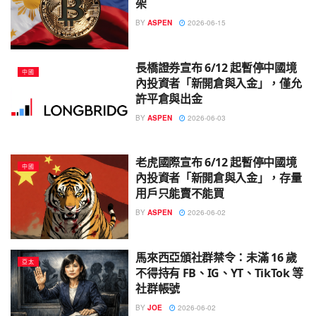
架
BY
ASPEN
2026-06-15
長橋證券宣布 6/12 起暫停中國境
中國
內投資者「新開倉與入金」，僅允
許平倉與出金
BY
ASPEN
2026-06-03
老虎國際宣布 6/12 起暫停中國境
中國
內投資者「新開倉與入金」，存量
用戶只能賣不能買
BY
ASPEN
2026-06-02
馬來西亞頒社群禁令：未滿 16 歲
亞太
不得持有 FB、IG、YT、TikTok 等
社群帳號
BY
JOE
2026-06-02