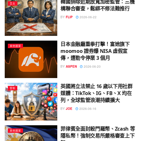
韓國排除近期放寬加密監管：三機
亞太
構聯合審查，鬆綁不修法難推行
BY
FLIP
2026-06-22
日本金融廳重拳打擊！富途旗下
其他國家
moomoo 證券爆 NISA 虛假宣
傳，遭勒令停業 3 個月
BY
ASPEN
2026-06-20
英國將立法禁止 16 歲以下用社群
管制
媒體：TikTok、IG、FB、X 均在
列，全球監管浪潮持續擴大
BY
JOE
2026-06-16
菲律賓全面封殺門羅幣、Zcash 等
其他國家
隱私幣！強制交易所嚴格審查上下