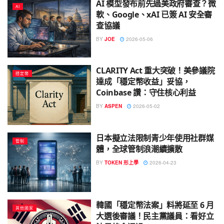
AI 模型發布前先過美政府審查？微
AI
軟、Google、xAI 已簽 AI 安全審
查協議
BY
JOE
2026-05-06
CLARITY Act 重大突破！美參議院
穩定幣
達成「穩定幣收益」妥協，
Coinbase 讚：守住核心利益
BY
ASPEN
2026-05-02
日本擬立法限制青少年使用社群媒
管制
體，全球管制浪潮續擴散
BY
TOKEN 形上學
2026-04-23
韓國「穩定幣法案」料將延至 6 月
其他國家
大選後審議！民主黨議員：看好立