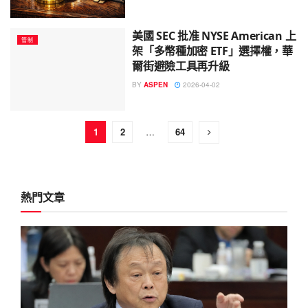
美國 SEC 批准 NYSE American 上
管制
架「多幣種加密 ETF」選擇權，華
爾街避險工具再升級
BY
ASPEN
2026-04-02
1
2
…
64
熱門文章