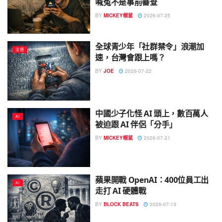
喊冤不是事前審查
BY
MICKEY帽鼠
2026-07-25
全球青少年「社群禁令」浪潮加
法規
速，台灣會跟上嗎？
BY
JOE
2026-07-22
中國少子化怪 AI 頭上，數百萬人
AI
被迫跟 AI 伴侶「分手」
BY
MICKEY帽鼠
2026-07-21
蘋果開戰 OpenAI：400位員工出
AI
走打 AI 硬體戰
BY
BLOCK BEATS
2026-07-13