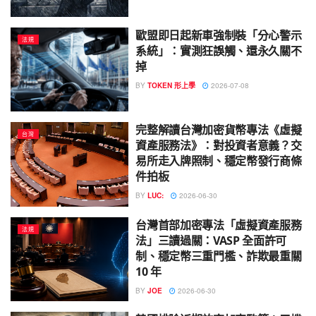
歐盟即日起新車強制裝「分心警示
法規
系統」：實測狂誤觸、還永久關不
掉
BY
TOKEN 形上學
2026-07-08
完整解讀台灣加密貨幣專法《虛擬
台灣
資產服務法》：對投資者意義？交
易所走入牌照制、穩定幣發行商條
件拍板
BY
LUC:
2026-06-30
台灣首部加密專法「虛擬資產服務
法規
法」三讀過關：VASP 全面許可
制、穩定幣三重門檻、詐欺最重關
10 年
BY
JOE
2026-06-30