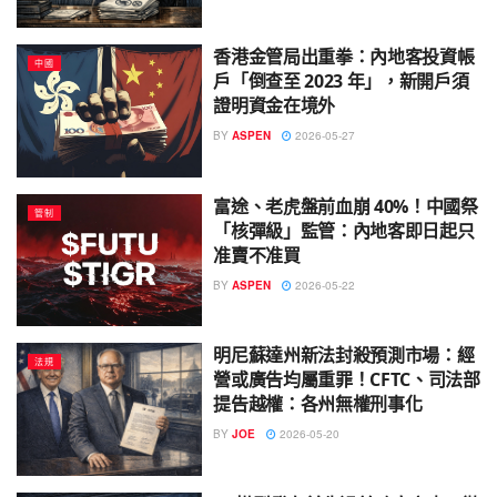
香港金管局出重拳：內地客投資帳
中國
戶「倒查至 2023 年」，新開戶須
證明資金在境外
BY
ASPEN
2026-05-27
富途、老虎盤前血崩 40%！中國祭
管制
「核彈級」監管：內地客即日起只
准賣不准買
BY
ASPEN
2026-05-22
明尼蘇達州新法封殺預測市場：經
法規
營或廣告均屬重罪！CFTC、司法部
提告越權：各州無權刑事化
BY
JOE
2026-05-20