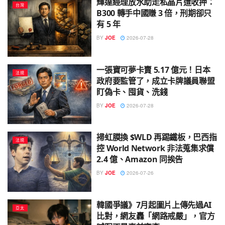
輝達經理放水助走私晶片遭收押：
台灣
B300 轉手中國賺 3 倍，刑期卻只
有 5 年
BY
JOE
2026-07-28
一張寶可夢卡賣 5.17 億元！日本
法規
政府要監管了，成立卡牌議員聯盟
盯偽卡、囤貨、洗錢
BY
JOE
2026-07-28
掃虹膜換 $WLD 再踢鐵板，巴西指
法規
控 World Network 非法蒐集求償
2.4 億、Amazon 同挨告
BY
JOE
2026-07-26
韓國爭議》7月起圖片上傳先過AI
亞太
比對，網友轟「網路戒嚴」，官方