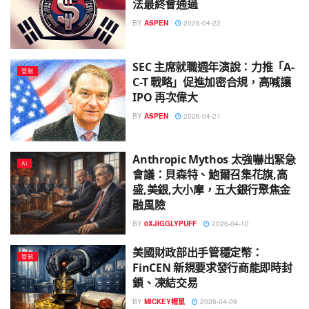
法最終會通過
BY
ASPEN
2026-04-22
SEC 主席就職週年演說：力推「A-
管制
C-T 戰略」促進加密合規，高喊讓
IPO 再次偉大
BY
ASPEN
2026-04-21
Anthropic Mythos 太強嚇出緊急
AI
會議：貝森特、鮑爾召集花旗,高
盛,美銀,大小摩，五大銀行聚焦金
融風險
BY
0XJIGGLYPUFF
2026-04-10
美國財政部出手管穩定幣：
管制
FinCEN 新規要求發行商能即時封
鎖、凍結交易
BY
MICKEY帽鼠
2026-04-09