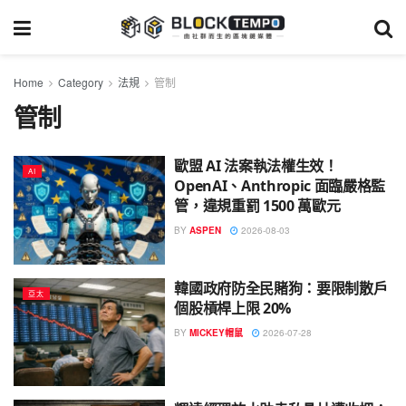
Home
Category
法規
管制
管制
歐盟 AI 法案執法權生效！
AI
OpenAI、Anthropic 面臨嚴格監
管，違規重罰 1500 萬歐元
BY
ASPEN
2026-08-03
韓國政府防全民賭狗：要限制散戶
亞太
個股槓桿上限 20%
BY
MICKEY帽鼠
2026-07-28