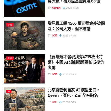
募大贏，易方達基金爽賺 68 億
BY
ASPEN
2026-07-27
騰訊員工曬 1500 萬元獎金後被開
中國
除：公司大方，但不准講
BY
JOE
2026-07-26
《要離婚才發現我有4735枚比特
中國
幣》中國 AI 短劇把幣圈拍成復仇
爽劇
BY
JOE
2026-07-23
北京擬管制自家 AI 模型出口，
AI
Qwen、豆包、Z.ai 全被點名
BY
JOE
2026-07-23