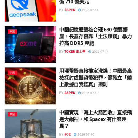
衝 710 億美元
BY
ASPEN
2026-07-14
中國記憶體雙雄合砸 630 億要擴
中國
產，長鑫存儲靠「土法煉鋼」暴力
拉高 DDR5 產能
BY
TOKEN 形上學
2026-07-14
用混幣器直接推定洗錢！中國最高
中國
檢探討虛擬貨幣犯罪，籲確立「鏈
上數據自我鑑真」規則
BY
ASPEN
2026-07-13
中國實現「海上火箭回收」直接飛
中國
進大網裡，和 Spacex 有什麼差
異？
BY
JOE
2026-07-10