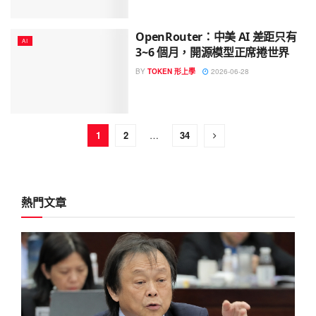
OpenRouter：中美 AI 差距只有
AI
3~6 個月，開源模型正席捲世界
BY
TOKEN 形上學
2026-06-28
1
2
…
34
熱門文章