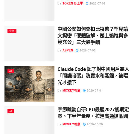
BY
TOKEN 形上學
2026-07-03
中國公安如何查扣比特幣？罕見論
中國
文揭密「硬體破解、鏈上追蹤與多
簽充公」三大殺手鐧
BY
ASPEN
2026-07-03
Claude Code 認了對中國用戶塞入
AI
「間諜暗碼」防賣水和蒸餾，被曝
光才撤下
BY
MICKEY帽鼠
2026-07-01
字節跳動自研CPU最遲2027初期定
AI
案、下半年量產，拉進高通搶晶圓
BY
MICKEY帽鼠
2026-06-29