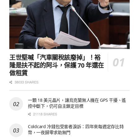
王世堅喊「汽車關稅該廢掉」！裕
隆是扶不起的阿斗，保護 70 年還在
做租賃
38033 SHARES
一顆 18 美元晶片，讓烏克蘭無人機在 GPS 干擾、遙
控中斷下，仍可自主鎖定目標
21118 SHARES
Coldcard 冷錢包受害者淚訴：四年來每週定存比特
幣，一夜歸零求助無門