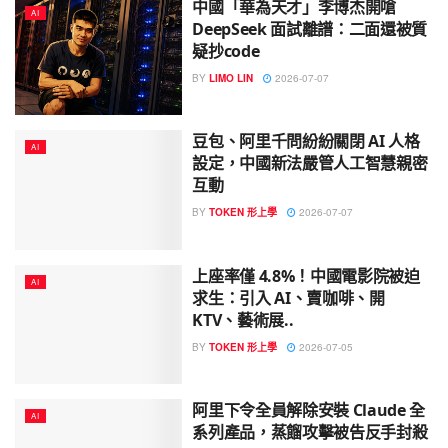
中國「華為天才」李博杰開嗆
AI
DeepSeek 面試離譜：二面還被質
疑抄code
BY
LIMO LIN
2026-07-07
豆包、阿里千問紛紛關閉 AI 人格
AI
設定，中國新法嚴管人工智慧親密
互動
BY
TOKEN 形上學
2026-07-07
上座率僅 4.8%！中國電影院被迫
AI
求生：引入 AI、賣咖啡、開
KTV、藝術展..
BY
TOKEN 形上學
2026-07-05
阿里下令全員解除安裝 Claude 全
AI
系列產品，蒸餾攻擊被告反手封殺