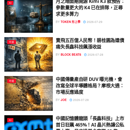
月之暗面剛開源 Kimi K3 就預告：
AI
參數量更大的 K4 已在排隊，正尋
求更多算力
BY
TOKEN 形上學
2026-07-29
賣飛五百億人民幣！碧桂園為還債
中國
痛失長鑫科技飆漲收益
BY
BLOCK BEATS
2026-07-28
中國傳量產自研 DUV 曝光機，會
中國
改寫全球半導體格局？摩根大通：
市場反應過度
BY
JOE
2026-07-28
中國記憶體龍頭「長鑫科技」上市
AI
首日狂飆 465%！AI 晶片熱讓公私