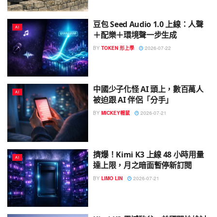
豆包 Seed Audio 1.0 上線：人聲
AI
＋配樂＋環境聲一步生成
BY
TOKEN 形上學
2026-07-22
中國少子化怪 AI 頭上，數百萬人
AI
被迫跟 AI 伴侶「分手」
BY
MICKEY帽鼠
2026-07-21
擠爆！Kimi K3 上線 48 小時用量
AI
達上限，月之暗面暫停新訂閱
BY
LIMO LIN
2026-07-21