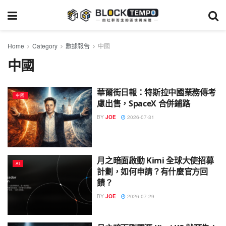
Home
Category
數據報告
中國
中國
華爾街日報：特斯拉中國業務傳考
中國
慮出售，SpaceX 合併鋪路
BY
JOE
2026-07-31
月之暗面啟動 Kimi 全球大使招募
AI
計劃，如何申請？有什麼官方回
饋？
BY
JOE
2026-07-29