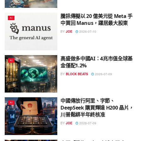
騰訊傳擬以 20 億美元從 Meta 手
AI
中買回 Manus，躍居最大股東
BY
JOE
2026-07-10
高盛做多中國AI：4兆市值全球基
AI
金僅配1.2%
BY
BLOCK BEATS
2026-07-09
中國傳放行阿里、字節、
AI
DeepSeek 購買輝達 H200 晶片，
川普鬆綁半年終核准
BY
JOE
2026-07-09