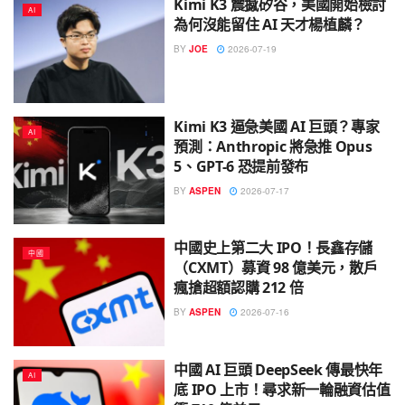
Kimi K3 震撼矽谷，美國開始檢討
AI
為何沒能留住 AI 天才楊植麟？
BY
JOE
2026-07-19
Kimi K3 逼急美國 AI 巨頭？專家
AI
預測：Anthropic 將急推 Opus
5、GPT-6 恐提前發布
BY
ASPEN
2026-07-17
中國史上第二大 IPO！長鑫存儲
中國
（CXMT）募資 98 億美元，散戶
瘋搶超額認購 212 倍
BY
ASPEN
2026-07-16
中國 AI 巨頭 DeepSeek 傳最快年
AI
底 IPO 上市！尋求新一輪融資估值