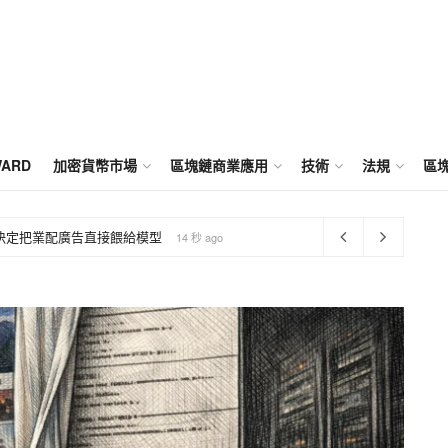
WARD
加密貨幣市場
區塊鏈商業應用
技術
法規
區
E》決定把業配廣告直接餵給模型
14 秒 ago