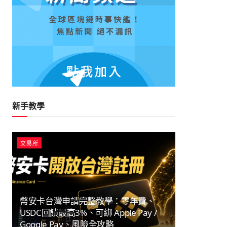
中國
龍電華鑫 FOIL 美股 IPO：上
間、發行價與17億美元估值解
Y
2026-08-06
MEXC NEWS
新手教學
交易所
幣安卡台灣申請完整教學：零年費、
USDC回饋最高3%、可綁 Apple Pay /
Google Pay、風險全攻略