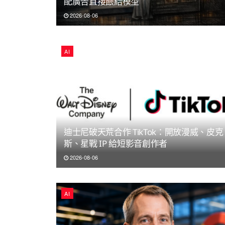
配廣告直接餵給模型
2026-08-06
AI
迪士尼破天荒合作 TikTok：開放漫威、皮克
斯、星戰 IP 給短影音創作者
2026-08-06
AI