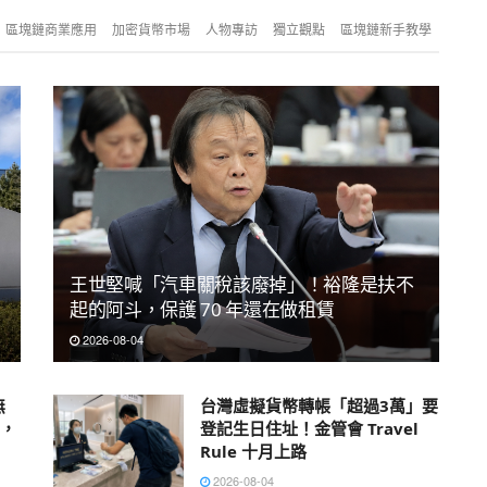
區塊鏈商業應用
加密貨幣市場
人物專訪
獨立觀點
區塊鏈新手教學
王世堅喊「汽車關稅該廢掉」！裕隆是扶不
起的阿斗，保護 70 年還在做租賃
2026-08-04
無
台灣虛擬貨幣轉帳「超過3萬」要
下，
登記生日住址！金管會 Travel
Rule 十月上路
2026-08-04