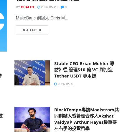
BY
2026-05-29
CHALEX
0
MakeBanc 創辦人 Chris M...
READ MORE
Stable CEO Brian Mehler 專
訪》從 管理$10 億 VC 到打造
牌
Tether USDT 專用鏈
」
2026-05-13
BlockTempo專訪Maelstrom共
做
同創辦人暨管理合夥人Akshat
Vaidya》Arthur Hayes最重要
左右手的投資哲學