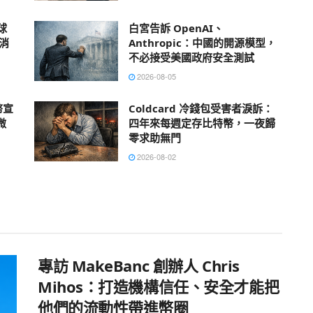
球
白宮告訴 OpenAI、
尋消
Anthropic：中國的開源模型，
不必接受美國政府安全測試
2026-08-05
幣宣
Coldcard 冷錢包受害者淚訴：
微
四年來每週定存比特幣，一夜歸
零求助無門
2026-08-02
專訪 MakeBanc 創辦人 Chris
Mihos：打造機構信任、安全才能把
他們的流動性帶進幣圈