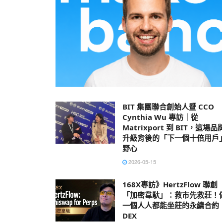
BIT 集團聯合創始人暨 CCO
Cynthia Wu 專訪｜從
Matrixport 到 BIT，這場品
升級背後的「下一個十倍用戶
野心
2026-05-15
168X專訪》HertzFlow 聯創
「加密韋馱」：救市先救莊！
一個人人都能坐莊的永續合約
DEX