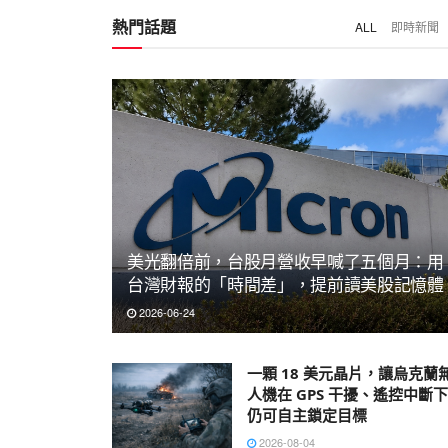
熱門話題
ALL
即時新聞
美光翻倍前，台股月營收早喊了五個月：用
台灣財報的「時間差」，提前讀美股記憶體
2026-06-24
一顆 18 美元晶片，讓烏克蘭
人機在 GPS 干擾、遙控中斷
仍可自主鎖定目標
2026-08-04