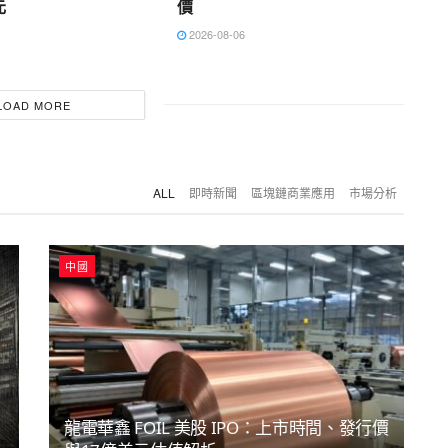
元
價
2026-08-06
LOAD MORE
ALL
即時新聞
區塊鏈商業應用
市場分析
中國
龍電華鑫 FOIL 美股 IPO：上市時間、發行價