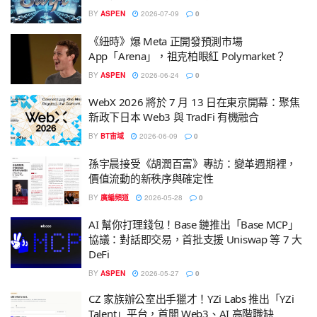
BY
ASPEN
2026-07-09
0
《紐時》爆 Meta 正開發預測市場
App「Arena」，祖克柏眼紅 Polymarket？
BY
ASPEN
2026-06-24
0
WebX 2026 將於 7 月 13 日在東京開幕：聚焦
新政下日本 Web3 與 TradFi 有機融合
BY
BT宙域
2026-06-09
0
孫宇晨接受《胡潤百富》專訪：變革週期裡，
價值流動的新秩序與確定性
BY
廣編頻道
2026-05-28
0
AI 幫你打理錢包！Base 鏈推出「Base MCP」
協議：對話即交易，首批支援 Uniswap 等 7 大
DeFi
BY
ASPEN
2026-05-27
0
CZ 家族辦公室出手獵才！YZi Labs 推出「YZi
Talent」平台，首開 Web3、AI 高階職缺