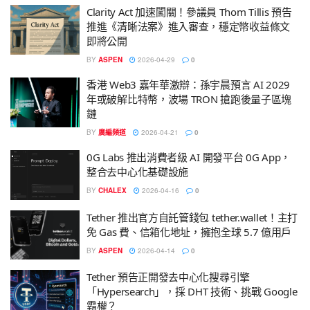
Clarity Act 加速闖關！參議員 Thom Tillis 預告
推進《清晰法案》進入審查，穩定幣收益條文
即將公開
BY
ASPEN
2026-04-29
0
香港 Web3 嘉年華激辯：孫宇晨預言 AI 2029
年或破解比特幣，波場 TRON 搶跑後量子區塊
鏈
BY
廣編頻道
2026-04-21
0
0G Labs 推出消費者級 AI 開發平台 0G App，
整合去中心化基礎設施
BY
CHALEX
2026-04-16
0
Tether 推出官方自託管錢包 tether.wallet！主打
免 Gas 費、信箱化地址，擁抱全球 5.7 億用戶
BY
ASPEN
2026-04-14
0
Tether 預告正開發去中心化搜尋引擎
「Hypersearch」，採 DHT 技術、挑戰 Google
霸權？