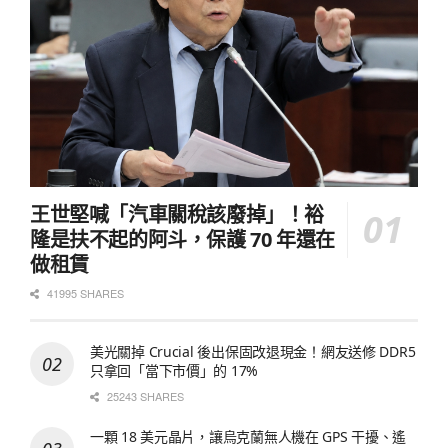
王世堅喊「汽車關稅該廢掉」！裕
隆是扶不起的阿斗，保護 70 年還在
做租賃
41995 SHARES
美光關掉 Crucial 後出保固改退現金！網友送修 DDR5
只拿回「當下市價」的 17%
25243 SHARES
一顆 18 美元晶片，讓烏克蘭無人機在 GPS 干擾、遙