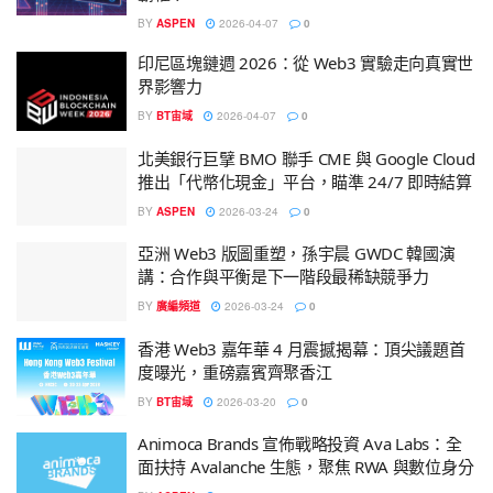
BY
ASPEN
2026-04-07
0
印尼區塊鏈週 2026：從 Web3 實驗走向真實世
界影響力
BY
BT宙域
2026-04-07
0
北美銀行巨擘 BMO 聯手 CME 與 Google Cloud
推出「代幣化現金」平台，瞄準 24/7 即時結算
BY
ASPEN
2026-03-24
0
亞洲 Web3 版圖重塑，孫宇晨 GWDC 韓國演
講：合作與平衡是下一階段最稀缺競爭力
BY
廣編頻道
2026-03-24
0
香港 Web3 嘉年華 4 月震撼揭幕：頂尖議題首
度曝光，重磅嘉賓齊聚香江
BY
BT宙域
2026-03-20
0
Animoca Brands 宣佈戰略投資 Ava Labs：全
面扶持 Avalanche 生態，聚焦 RWA 與數位身分