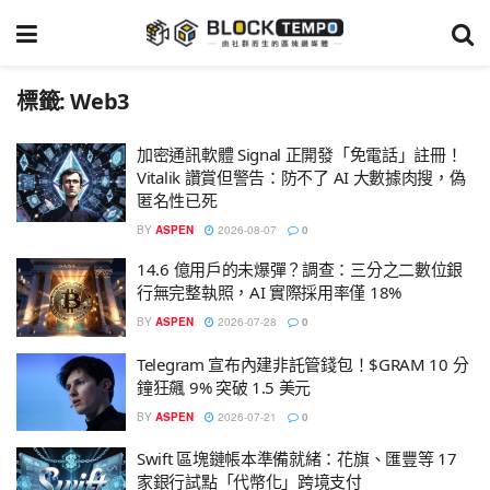
標籤:
Web3
加密通訊軟體 Signal 正開發「免電話」註冊！
Vitalik 讚賞但警告：防不了 AI 大數據肉搜，偽
匿名性已死
BY
ASPEN
2026-08-07
0
14.6 億用戶的未爆彈？調查：三分之二數位銀
行無完整執照，AI 實際採用率僅 18%
BY
ASPEN
2026-07-28
0
Telegram 宣布內建非託管錢包！$GRAM 10 分
鐘狂飆 9% 突破 1.5 美元
BY
ASPEN
2026-07-21
0
Swift 區塊鏈帳本準備就緒：花旗、匯豐等 17
家銀行試點「代幣化」跨境支付