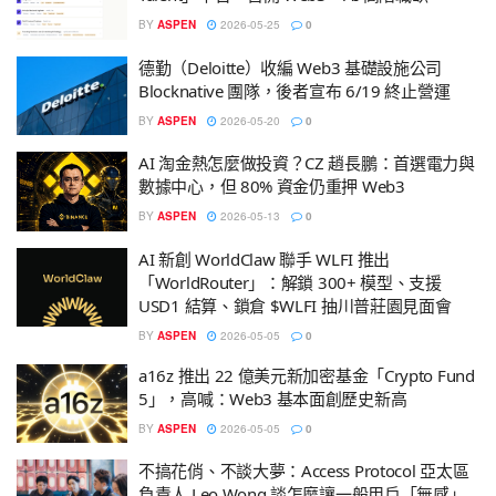
BY
ASPEN
2026-05-25
0
德勤（Deloitte）收編 Web3 基礎設施公司
Blocknative 團隊，後者宣布 6/19 終止營運
BY
ASPEN
2026-05-20
0
AI 淘金熱怎麼做投資？CZ 趙長鵬：首選電力與
數據中心，但 80% 資金仍重押 Web3
BY
ASPEN
2026-05-13
0
AI 新創 WorldClaw 聯手 WLFI 推出
「WorldRouter」：解鎖 300+ 模型、支援
USD1 結算、鎖倉 $WLFI 抽川普莊園見面會
BY
ASPEN
2026-05-05
0
a16z 推出 22 億美元新加密基金「Crypto Fund
5」，高喊：Web3 基本面創歷史新高
BY
ASPEN
2026-05-05
0
不搞花俏、不談大夢：Access Protocol 亞太區
負責人 Leo Wong 談怎麼讓一般用戶「無感」