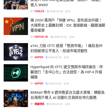
進入 Web3
BY
CHALEX
2026-05-05
0
擁 2000 萬用戶「快連 VPN」宣布退出中國！
大陸祭史上最嚴封網：IDC 直接斷線、翻牆淪顛
覆政權罪
BY
EDITOR JR.
2026-05-02
0
a16z 力挺 CFTC 統管「預測市場」！痛批各州
封殺破壞公平准入、削減市場流動性
BY
ASPEN
2026-05-02
0
Hyperliquid 向 CFTC 遞交預測市場評論信：呼
籲放行「去中心化」合法途徑，為 HIP-4 升級
鋪路
BY
ASPEN
2026-04-30
0
BitMart 幣市 8 週年晚宴台北盛大登場：積極為
台灣用戶導入 AI 自動化交易與在地化服務
BY
廣編頻道
2026-04-30
0