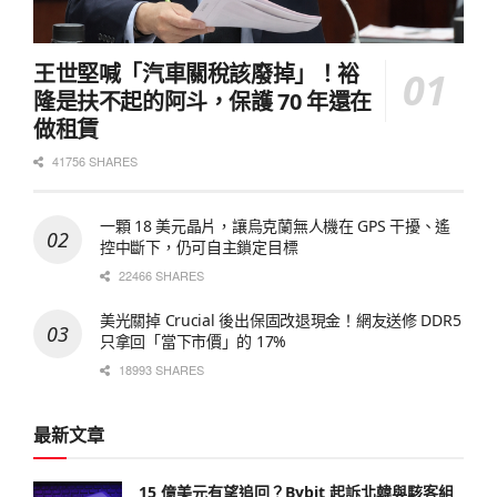
王世堅喊「汽車關稅該廢掉」！裕
隆是扶不起的阿斗，保護 70 年還在
做租賃
41756 SHARES
一顆 18 美元晶片，讓烏克蘭無人機在 GPS 干擾、遙
控中斷下，仍可自主鎖定目標
22466 SHARES
美光關掉 Crucial 後出保固改退現金！網友送修 DDR5
只拿回「當下市價」的 17%
18993 SHARES
最新文章
15 億美元有望追回？Bybit 起訴北韓與駭客組