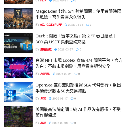
BY
FLIP
2026-05-21
0
Magic Eden 錢包 5/1 強制關閉：使用者限時匯
出私鑰，否則資產永久消失
BY
0XJIGGLYPUFF
2026-04-01
0
Ourbit 開啟「寰宇之輪」第 2 季 春日續章｜
300 萬 USDT 獎池重磅來襲
BY
廣編頻道
2026-03-27
0
台灣 NFT 市場 Lootex 宣佈 4/4 關閉平台，官方
告白：不敵市場劇變，用戶資產絕對安全
BY
ASPEN
2026-03-24
0
OpenSea 宣布無限期推遲 SEA 代幣發行，祭出
手續費退款＆60天交易補貼
BY
JOE
2026-03-17
0
美國最高法院定調：純 AI 作品沒有版權，不受
著作權保護
BY
JOE
2026-03-08
0