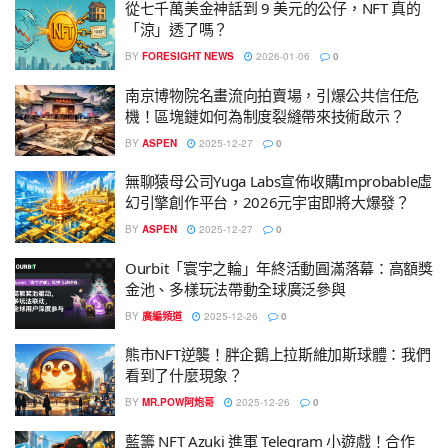
從七千萬美金神話到 9 美元的公仔，NFT 真的
「涼」透了嗎？
BY
FORESIGHT NEWS
2026-01-06
0
南京博物院名畫流向拍賣場，引爆公共信任危
機！區塊鏈如何為制度裂縫帶來技術啟示？
BY
ASPEN
2025-12-27
0
無聊猿母公司Yuga Labs宣佈收購Improbable虛
幻引擎創作平台，2026元宇宙即將大爆發？
BY
ASPEN
2025-12-27
0
Ourbit「寰宇之輪」年終活動圓滿落幕：高額獎
金池、多樣玩法帶動全球廣泛參與
BY
廣編頻道
2025-12-26
0
熊市NFT逆襲！胖企鵝上拉斯維加斯球體：我們
看到了什麼現象？
BY
MR.POW阿炮哥
2025-12-26
0
藍籌 NFT Azuki 進軍 Telegram 小遊戲！合作