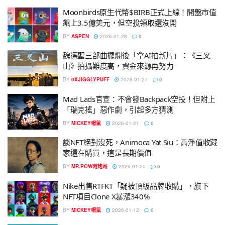
Moonbirds原生代幣$BIRB正式上線！開盤市值
飆上3.5億美元，但空投領取還沒開
BY
ASPEN
2026-01-28
0
魏德聖三部曲擺爛後「拿AI拍新片」：《三叉
山》拍攝難度高，資金來源再努力
BY
0XJIGGLYPUFF
2026-01-27
0
Mad Lads官宣：不會發Backpack空投！但附上
「瑞克搖」惡作劇，引起多方猜測
BY
MICKEY帽鼠
2026-01-21
0
談NFT絕對沒死，Animoca Yat Siu：高淨值收藏
家還在購買，這是長期價值
BY
MR.POW阿炮哥
2026-01-20
0
Nike出售RTFKT「疑被頂級品牌收購」，旗下
NFT項目Clone X暴漲340%
BY
MICKEY帽鼠
2026-01-12
0