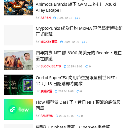
Animoca Brands 旗下 GAMEE 推出「Azuki
Alley Escape」
BY
ASPEN
2025-12-23
0
CryptoPunks 成為紐約 MoMA 現代藝術博物館
正式館藏
BY
MICKEY帽鼠
2025-12-20
0
四年前靠 NFT 賺 6900 萬美元的 Beeple，現在
還在賺錢
BY
BLOCK BEATS
2025-12-09
0
Ourbit SuperCEX 向用戶空投限量創世 NFT，
12 月 18 日認購即將開啟
BY
廣編頻道
2025-12-08
0
Flow 轉型做 DeFi 了，昔日 NFT 頂流的底氣與
困局
BY
PANEWS
2025-12-03
0
更新》Coinbase 洩露「OpenSea 平台幣