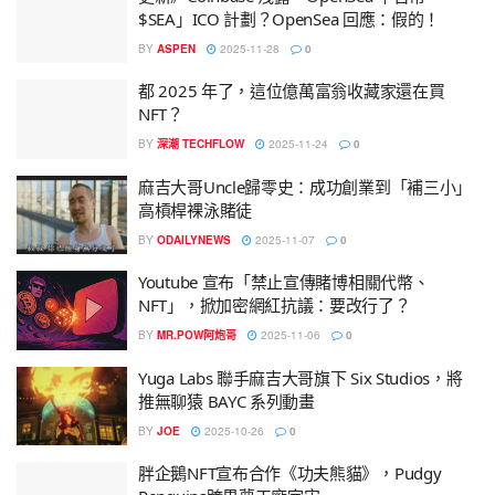
$SEA」ICO 計劃？OpenSea 回應：假的！
BY
ASPEN
2025-11-28
0
都 2025 年了，這位億萬富翁收藏家還在買
NFT？
BY
深潮 TECHFLOW
2025-11-24
0
麻吉大哥Uncle歸零史：成功創業到「補三小」
高槓桿裸泳賭徒
BY
ODAILYNEWS
2025-11-07
0
Youtube 宣布「禁止宣傳賭博相關代幣、
NFT」，掀加密網紅抗議：要改行了？
BY
MR.POW阿炮哥
2025-11-06
0
Yuga Labs 聯手麻吉大哥旗下 Six Studios，將
推無聊猿 BAYC 系列動畫
BY
JOE
2025-10-26
0
胖企鵝NFT宣布合作《功夫熊貓》，Pudgy