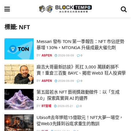
標籤:
NFT
Messari 發布 TON 第一季報告：NFT 市佔逆勢
暴增 130%，MTONGA 升級成最大催化劑
BY
ASPEN
2026-06-09
0
麻吉大哥最新訪談》死扛 3,000 萬鎂虧損不
賣！重倉三百隻 BAYC、揭密 Web3 狂人投資學
BY
ASPEN
2026-06-09
0
第五屆若水 NFT 藝術獎啟動徵件：以「生成
2.0」探索真實與 AI 的邊界
BY
BT宙域
2026-05-21
0
Ubisoft去年慘賠15億歐元！NFT大夢一場空，
從Web3先鋒到谷底求重生的教訓