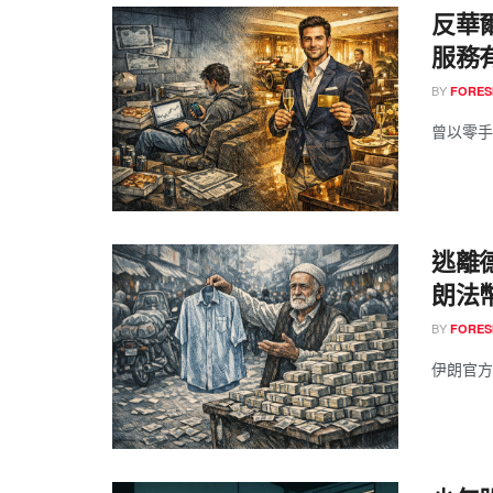
反華爾
服務
BY
FORES
曾以零手
逃離德
朗法
BY
FORES
伊朗官方匯