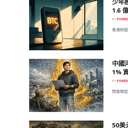
少年
1.6 
BY
FORES
香港財經 
中國河
1% 
BY
FORES
閆俊傑從
50