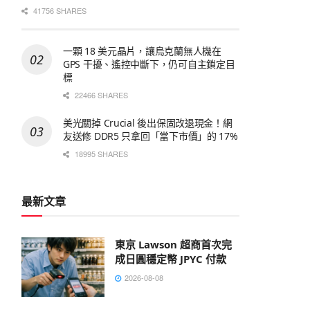
41756 SHARES
一顆 18 美元晶片，讓烏克蘭無人機在
GPS 干擾、遙控中斷下，仍可自主鎖定目
標
22466 SHARES
美光關掉 Crucial 後出保固改退現金！網
友送修 DDR5 只拿回「當下市價」的 17%
18995 SHARES
最新文章
東京 Lawson 超商首次完
成日圓穩定幣 JPYC 付款
2026-08-08