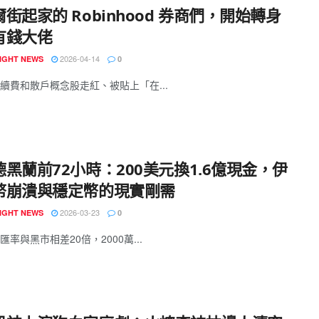
街起家的 Robinhood 券商們，開始轉身
有錢大佬
2026-04-14
IGHT NEWS
0
續費和散戶概念股走紅、被貼上「在...
黑蘭前72小時：200美元換1.6億現金，伊
幣崩潰與穩定幣的現實剛需
2026-03-23
IGHT NEWS
0
率與黑市相差20倍，2000萬...