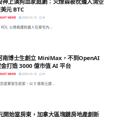
股神上演狗血家庭劇：火燎森被枕邊人清空
億美元 BTC
2026-03-19
IGHT NEWS
0
KOL 火燎森遭枕邊人在豪宅內...
南博士生創立 MiniMax，不到OpenAI
資金打造 3000 億市值 AI 平台
2026-03-18
IGHT NEWS
0
百度實習生起家，以 5 億美元建...
美元開始當房東，加拿大區塊鏈房地產創新