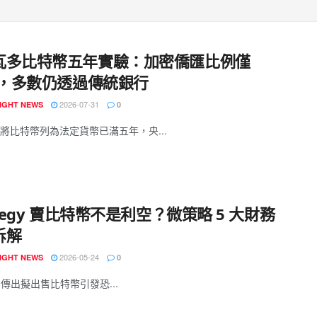
瓦多比特幣五年實驗：加密僑匯比例僅
7%，多數仍透過傳統銀行
2026-07-31
IGHT NEWS
0
將比特幣列為法定貨幣已滿五年，央...
ategy 賣比特幣不是利空？微策略 5 大財務
拆解
2026-05-24
IGHT NEWS
0
egy 傳出擬出售比特幣引發恐...