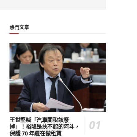
熱門文章
王世堅喊「汽車關稅該廢
掉」！裕隆是扶不起的阿斗，
保護 70 年還在做租賃