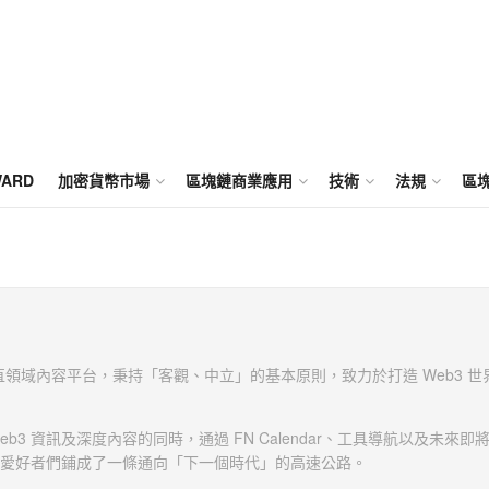
WARD
加密貨幣市場
區塊鏈商業應用
技術
法規
區
s
 Web3 垂直領域內容平台，秉持「客觀、中立」的基本原則，致力於打造 Web3 
b3 資訊及深度內容的同時，通過 FN Calendar、工具導航以及未來即
者和愛好者們鋪成了一條通向「下一個時代」的高速公路。