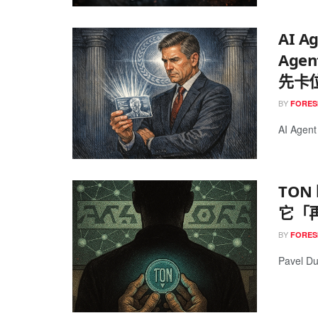
AI A
Age
先卡
BY
FORES
AI Ag
TON
它「
BY
FORES
Pavel Du