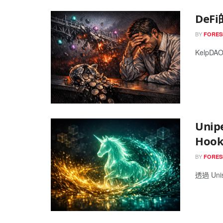
De
BY
FORES
KelpD
Uni
Hoo
BY
FORES
透過 Unis