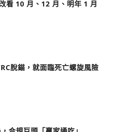
10 月、12 月、明年 1 月
幣＋STRC脫錨，就面臨死亡螺旋風險
出局，合規巨頭「贏家通吃」