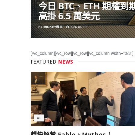
今日 BTC、ETH 期權
高掛 6.5 萬美元
BY
2026-06-19
MICKEY帽鼠
[/vc_column][/vc_row][vc_row][vc_column width=”2/3″]
FEATURED
NEWS
AI
趕快解禁 Fable、Mythos！