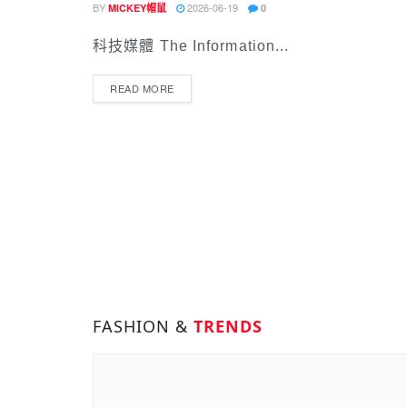
BY
2026-06-19
MICKEY帽鼠
0
科技媒體 The Information...
READ MORE
FASHION &
TRENDS