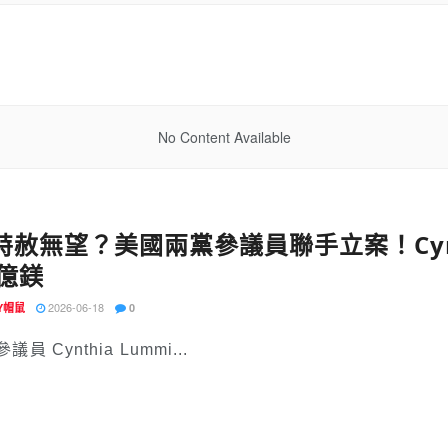
No Content Available
F特赦無望？美國兩黨參議員聯手立案！Cynt
億鎂
2026-06-18
EY帽鼠
0
員 Cynthia Lummi...