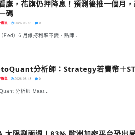
看鷹，花旗仍押降息！預測後推一個月，改看 
一碼
2026-06-18
EY帽鼠
0
Fed）6 月維持利率不變、點陣...
yptoQuant分析師：Strategy若賣
2026-06-18
EY帽鼠
0
oQuant 分析師 Maar...
CA 大限剩兩週！83% 歐洲加密平台恐