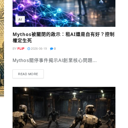
AI
Mythos被關閉的啟示：租AI還是自有好？控制
權定生死
BY
2026-06-19
FLIP
0
Mythos關停事件揭示AI創業核心問題...
READ MORE