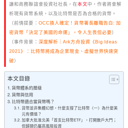
謙和商務聯誼會投資社社長，在
本文
中，作者將會解
析現有貨幣系統，以及比特幣是否為合格的貨幣。
（前情提要：
OCC換人確定！貨幣署長離職告白: 加
密貨幣「決定了美國的命運」，令人生畏但必要
）
（事件背景：
深度解析｜Ark方舟投資《Big Ideas
2021》：比特幣將成為企業現金、虛擬世界快速突
破
）
本文目錄
貨幣體系的層級
貨幣與信用
比特幣適合當貨幣嗎？
貨幣並非集體幻想，什麼支撐了比特幣〈一〉為什麼美
元有價值？
加拿大批准北美「首支比特幣ETF」，打開散戶大門；
但歸類仍屬高風險投資