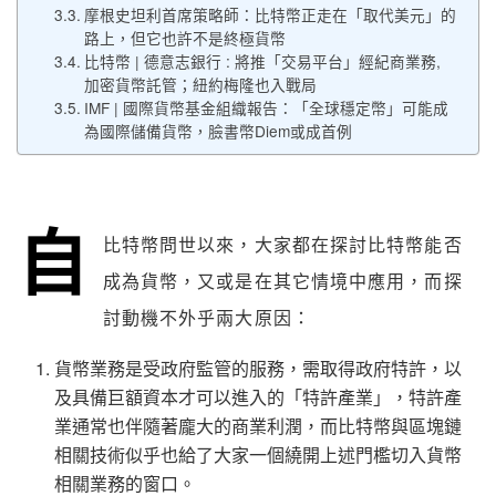
摩根史坦利首席策略師：比特幣正走在「取代美元」的
路上，但它也許不是終極貨幣
比特幣 | 德意志銀行 : 將推「交易平台」經紀商業務,
加密貨幣託管；紐約梅隆也入戰局
IMF | 國際貨幣基金組織報告：「全球穩定幣」可能成
為國際儲備貨幣，臉書幣Diem或成首例
自
比特幣問世以來，大家都在探討比特幣能否
成為貨幣，又或是在其它情境中應用，而探
討動機不外乎兩大原因：
貨幣業務是受政府監管的服務，需取得政府特許，以
及具備巨額資本才可以進入的「特許產業」，
特許產
業通常也伴隨著龐大的商業利潤，而比特幣與區塊鏈
相關技術
似乎也給了大家一個繞開上述門檻切入貨幣
相關業務的窗口。