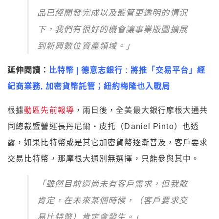
品已經開發完成以及監管更透明的情況
下，我們有很好的機會讓事業版圖擴展
到新興數位資產領域。」
延伸閱讀：
比特幣 | 德意志銀行 : 將推「交易平台」經
紀商業務, 加密貨幣託管；紐約梅隆也入戰局
根據
動區先前報導
，兩日後，全美最大銀行摩根大通共
同總裁暨營運長丹尼爾・皮托（Daniel Pinto）也透
露，如果比特幣或是其它加密貨幣逐漸普及，客戶要求
交易比特幣，那摩根大通別無選擇，只能參與其中。
「雖然目前還尚未有客戶需求，但我敢
肯定，在未來某個時候，（客戶要求交
易比特幣）肯定會發生。」