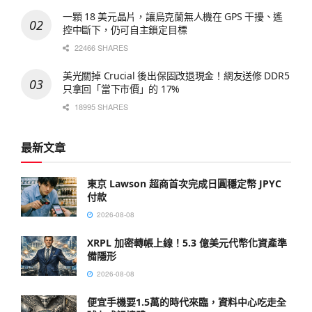
一顆 18 美元晶片，讓烏克蘭無人機在 GPS 干擾、遙
控中斷下，仍可自主鎖定目標
22466 SHARES
美光關掉 Crucial 後出保固改退現金！網友送修 DDR5
只拿回「當下市價」的 17%
18995 SHARES
最新文章
東京 Lawson 超商首次完成日圓穩定幣 JPYC
付款
2026-08-08
XRPL 加密轉帳上線！5.3 億美元代幣化資產準
備隱形
2026-08-08
便宜手機要1.5萬的時代來臨，資料中心吃走全