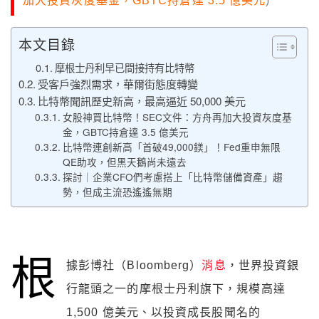
加大投資灰度基金，GBTC持倉達 3.5 億美元
)
本文目錄
摩根士丹利早已間接持有比特幣
受客戶強烈需求，華爾街態度轉變
比特幣聞訊歷史新高，最高逼近 50,000 美元
女股神買比特幣！SEC文件：方舟再加大投資灰度基
金，GBTC持倉達 3.5 億美元
比特幣連創新高「首破49,000鎂」！Fed重申無限
QE助攻，但黑天鵝尚未遠去
探討｜企業CFO們考慮搭上「比特幣儲備資產」趨
勢，但成主流恐遙遙無期
根
據彭博社（Bloomberg）
消息
，世界投資銀
行龍頭之一的摩根士丹利旗下，規模高達
1,500 億美元、以投資成長股聞名的