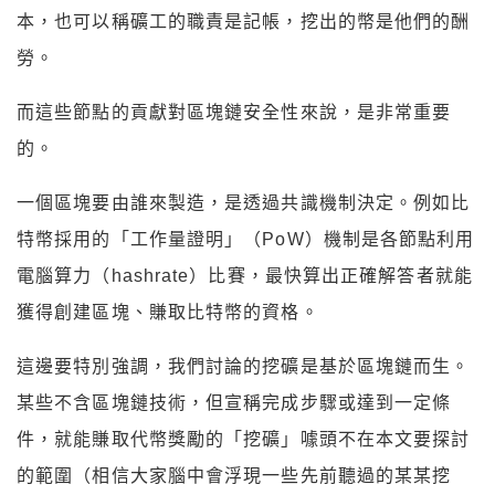
本，也可以稱礦工的職責是記帳，挖出的幣是他們的酬
勞。
而這些節點的貢獻對區塊鏈安全性來說，是非常重要
的。
一個區塊要由誰來製造，是透過共識機制決定。例如比
特幣採用的「工作量證明」（PoW）機制是各節點利用
電腦算力（hashrate）比賽，最快算出正確解答者就能
獲得創建區塊、賺取比特幣的資格。
這邊要特別強調，我們討論的挖礦是基於區塊鏈而生。
某些不含區塊鏈技術，但宣稱完成步驟或達到一定條
件，就能賺取代幣獎勵的「挖礦」噱頭不在本文要探討
的範圍（相信大家腦中會浮現一些先前聽過的某某挖