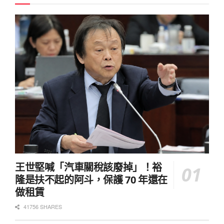
王世堅喊「汽車關稅該廢掉」！裕
隆是扶不起的阿斗，保護 70 年還在
做租賃
41756 SHARES