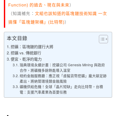
Function) 的過去、現在與未來
）
（知識補充：
文組也該知道的區塊鏈技術知識 一次
搞懂「區塊鏈架構」(比特幣)
）
本文目錄
挖礦：區塊鏈的運行大將
挖礦 vs. 傳統銀行
便宜、乾淨的電力
瑞典環境永續計畫｜挖礦公司 Genesis Mining 與政府
合作，將礦機多餘熱能導入溫室
紐約金融服務廳：應正視「虛擬貨幣挖礦」龐大碳足跡
產出，將納管環境類金融風險
礦機供給危機！全球「晶片短缺」走向比特幣，台積
電：支援汽車產業為首要任務