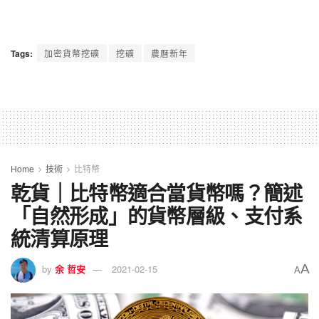
Tags:
加密貨幣挖礦
挖礦
農曆新年
Home
技術
比特幣
乾貨｜比特幣適合當貨幣嗎？簡述
「自然形成」的貨幣層級、支付系
統清算原理
A
by
余 哲安
2021-02-15
A