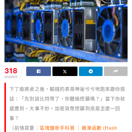
318
SHARES
下了麻將桌之後，輸錢的表哥神祕兮兮地跑來跟你搭
話：「先別說比特幣了，你聽過挖礦嗎？」當下你就
感應到，大事不妙。加密貨幣挖礦到底是怎麼一回
事？
（前情提要：
區塊鏈新手科普 ｜雜湊函數 (Hash