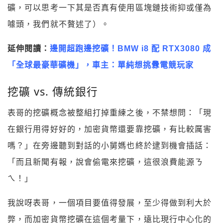
礦，可以思考一下其是否真有使用區塊鏈技術抑或僅為
噱頭，我們就不贅述了）。
延伸閱讀：
邊開超跑邊挖礦！BMW i8 配 RTX3080 成
「全球最豪華礦機」，車主：單純想挑釁電競玩家
挖礦 vs. 傳統銀行
表哥的挖礦概念被整組打掉重練之後，不禁想問：「現
在銀行用得好好的，加密貨幣還要靠挖礦，有比較厲害
嗎？」在旁邊聽到對話的小舅媽也終於逮到機會插話：
「而且新聞有報，說會偷電來挖礦，這很浪費能源ㄋ
ㄟ！」
我說呀表哥，一個項目要值得發展，至少得做到利大於
弊，而加密貨幣挖礦在這個考量下，遠比現行中心化的