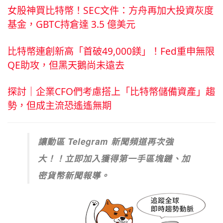
女股神買比特幣！SEC文件：方舟再加大投資灰度
基金，GBTC持倉達 3.5 億美元
比特幣連創新高「首破49,000鎂」！Fed重申無限
QE助攻，但黑天鵝尚未遠去
探討｜企業CFO們考慮搭上「比特幣儲備資產」趨
勢，但成主流恐遙遙無期
讓動區 Telegram 新聞頻道再次強
大！！立即加入獲得第一手區塊鏈、加
密貨幣新聞報導。