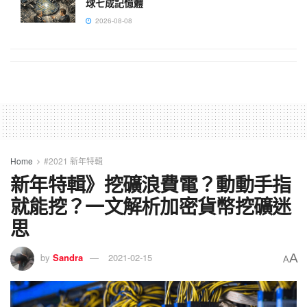
球七成記憶體
2026-08-08
Home
#2021 新年特輯
新年特輯》挖礦浪費電？動動手指
就能挖？一文解析加密貨幣挖礦迷
思
A
by
Sandra
2021-02-15
A