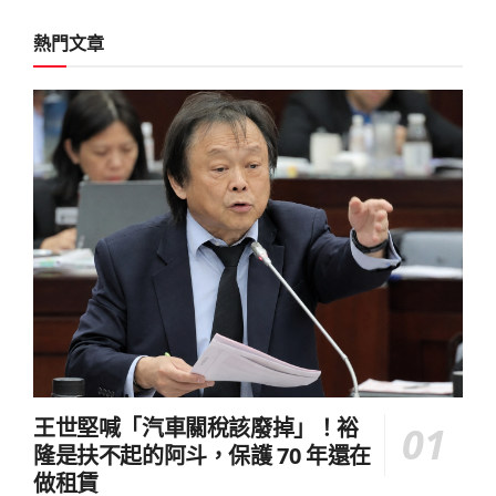
熱門文章
王世堅喊「汽車關稅該廢掉」！裕
隆是扶不起的阿斗，保護 70 年還在
做租賃