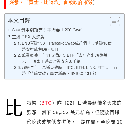
爆發，「黃金、比特幣」會被政府摧毀
）
本文目錄
Gas 費用創新高！平均要 1,200 Gwei
主流 DEX 大洗牌
BNB衝破196！PancakeSwap成首個「市值破10億」
幣安智能鏈DeFi項目
礦業數據｜主力市場BTC ETH「去年產出76億美
元」，8家主導礦池營收突破千萬
超級牛市｜馬斯克效應！BTC, ETH, LINK, FTT… 上百
幣「持續突破」歷史新高，BNB 達 131 鎂
比
特幣（
BTC
）昨（22）日清晨延續多天來的
強漲，創下 58,352 美元新高，但隨後回踩，
傍晚跌破前低支撐後，一路崩盤。至晚間 10