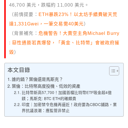
46,700 美元，跌幅約 11,000 美元。
（前情提要：
ETH暴跌23%！以太坊手續費破天荒
達1,331Gwei，一筆交易需40美元
）
（
背景補充
：
危機警告！大賣空主角Michael Burry
: 惡性通膨若真爆發，「黃金、比特幣」會被政府摧
毀
）
本文目錄
誰的鍋？葉倫還是馬斯克？
葉倫：比特幣高度投機、低效的資產
比特幣新高57,700！加國首檔比特幣ETF吸金超4億
鎂；馬斯克: BTC ETH的確頗貴
印度｜加密禁令危機再逼近！政府要為CBDC鋪路，業
界抗議浪潮：應監管非禁止