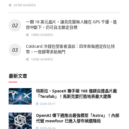
34789 SHARES
一顆 18 美元晶片，讓烏克蘭無人機在 GPS 干擾、遙
控中斷下，仍可自主鎖定目標
19992 SHARES
Coldcard 冷錢包受害者淚訴：四年來每週定存比特
幣，一夜歸零求助無門
12492 SHARES
最新文章
特斯拉、SpaceX 聯手砸 168 億鎂自建晶片廠
「Terafab」！馬斯克要打造地表最大建築
2026-08-07
OpenAI 傳下週推出最強模型「Astra」！內部
代號 mewfour 已進入發布候選階段
2026-08-06