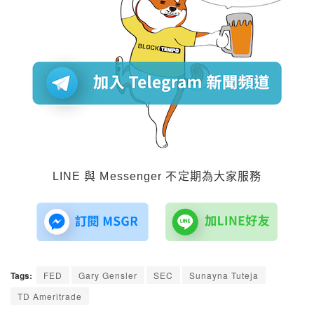
LINE 與 Messenger 不定期為大家服務
Tags:
FED
Gary Gensler
SEC
Sunayna Tuteja
TD Ameritrade