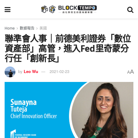
Home
數據報告
美國
聯準會人事｜前德美利證券「數位
資產部」高管，進入Fed里奇蒙分
行任「創新長」
A
by
Leo Wu
2021-02-23
A