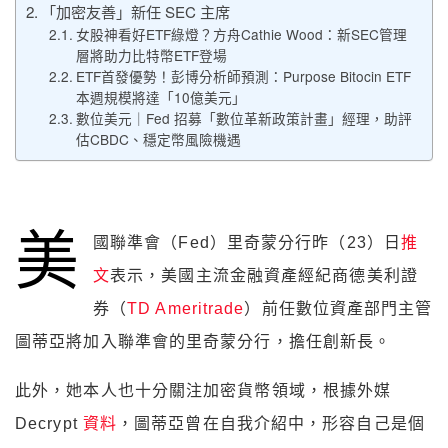
「加密友善」新任 SEC 主席
女股神看好ETF綠燈？方舟Cathie Wood：新SEC管理
層將助力比特幣ETF登場
ETF首發優勢！彭博分析師預測：Purpose Bitocin ETF
本週規模將達「10億美元」
數位美元｜Fed 招募「數位革新政策計畫」經理，助評
估CBDC、穩定幣風險機遇
美
國聯準會（Fed）里奇蒙分行昨（23）日
推
文
表示，美國主流金融資產經紀商德美利證
券（
TD Ameritrade
）前任數位資產部門主管
圖蒂亞將加入聯準會的里奇蒙分行，擔任創新長。
此外，她本人也十分關注加密貨幣領域，根據外媒
Decrypt
資料
，圖蒂亞曾在自我介紹中，形容自己是個