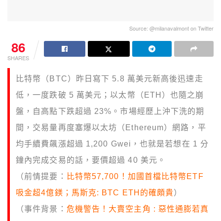
Source: @milanavalmont on Twitter
86
SHARES
比特幣（BTC）昨日寫下 5.8 萬美元新高後迅速走
低，一度跌破 5 萬美元；以太幣（ETH）也隨之崩
盤，自高點下跌超過 23%。市場經歷上沖下洗的期
間，交易量再度塞爆以太坊（Ethereum）網路，平
均手續費飆漲超過 1,200 Gwei，也就是若想在 1 分
鐘內完成交易的話，要價超過 40 美元。
（前情提要：
比特幣57,700！加國首檔比特幣ETF
吸金超4億鎂；馬斯克: BTC ETH的確頗貴
）
（事件背景：
危機警告！大賣空主角 : 惡性通膨若真