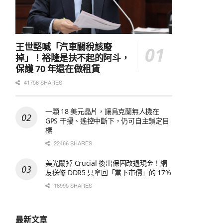
王世堅喊「汽車關稅該廢
掉」！裕隆是扶不起的阿斗，
保護 70 年還在做租賃
41756 SHARES
一顆 18 美元晶片，讓烏克蘭無人機在
GPS 干擾、遙控中斷下，仍可自主鎖定目
標
22466 SHARES
美光關掉 Crucial 後出保固改退現金！網
友送修 DDR5 只拿回「當下市價」的 17%
18995 SHARES
最新文章