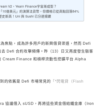
m V2，Yearn Finance宇宙漸成型？
「10億美元」的演算法貨幣，但價格已從高點回落84%
史新高！Uni 與 Sushi 已分道揚鑣
半年成為焦點，成為許多用戶的新興借貸渠道，然而 Defi
 Defi 合約攻擊頻傳。昨（13）日又再度發生駭客
eam Finance 和槓桿流動性挖礦平台 Alpha
a 遭遇到的依舊是 Defi 市場常見的
「*閃電貸（Flash
Homora 協議借入 sUSD，再將這些資金借給鐵金庫（Iron