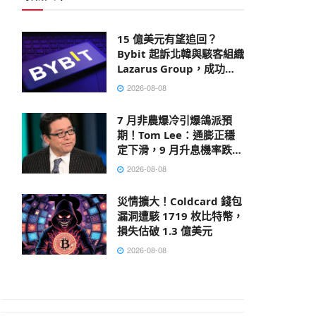
15 億美元有望追回？
Bybit 起訴北韓與駭客組織
Lazarus Group，成功凍
結部分贓款
2026-08-08
7 月非農爆冷引爆鴿派預
期！Tom Lee：通膨正穩
定下滑，9 月升息機率跌破
40%
2026-08-08
災情擴大！Coldcard 錢包
漏洞遭駭 1719 枚比特幣，
損失估破 1.3 億美元
2026-08-08