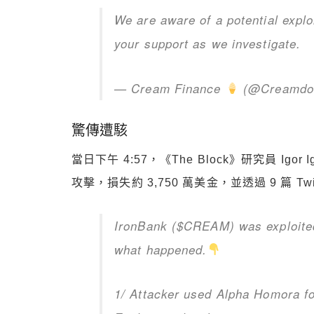
We are aware of a potential exploi
your support as we investigate.
— Cream Finance
(@Creamdo
驚傳遭駭
當日下午 4:57，《The Block》研究員 Igor I
攻擊，損失約 3,750 萬美金，並透過 9 篇 Tw
IronBank ($CREAM) was exploited 
what happened.
1/ Attacker used Alpha Homora f