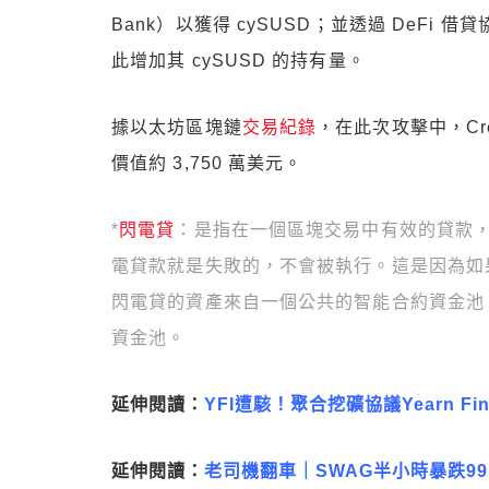
Bank）以獲得 cySUSD；並透過 DeFi 借貸
此增加其 cySUSD 的持有量。
據以太坊區塊鏈
交易紀錄
，在此次攻擊中，Cream
價值約 3,750 萬美元。
*
閃電貸
：是指在一個區塊交易中有效的貸款
電貸款就是失敗的，不會被執行。這是因為如
閃電貸的資產來自一個公共的智能合約資金池，目
資金池。
延伸閱讀：
YFI遭駭！聚合挖礦協議Yearn F
延伸閱讀：
老司機翻車｜SWAG半小時暴跌99