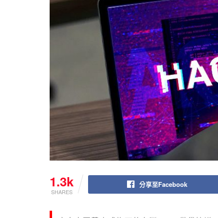
1.3k
分享至Facebook
SHARES