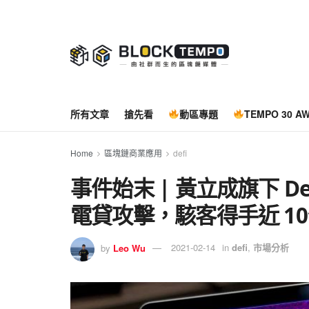
所有文章
搶先看
動區專題
TEMPO 30 A
Home
區塊鏈商業應用
defi
事件始末 | 黃立成旗下 Def
電貸攻擊，駭客得手近 1
by
Leo Wu
2021-02-14
in
defi
,
市場分析