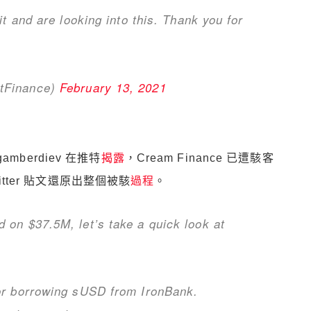
t and are looking into this. Thank you for
tFinance)
February 13, 2021
gamberdiev 在推特
揭露
，Cream Finance 已遭駭客
itter 貼文還原出整個被駭
過程
。
on $37.5M, let’s take a quick look at
or borrowing sUSD from IronBank.