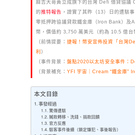
麻吉大哥黃立成旗下的台灣 Defi 借貸協議 Cre
的
推特報告
，證實了其昨（13）日的遭駭事件。
零抵押跨協議貸款鐵金庫（Iron Bank）及Al
幣，價值約 3,750 萬美元（約為 10.5 億
（前情提要：
捷報！幣安宣佈投資「台灣DeF
利
）
（事件背景：
盤點2020以太坊安全事件：D
（背景補充：
YFI 宇宙｜Cream “鐵金庫”
本文目錄
事發經過
驚傳遭駭
贓款轉移、洗錢、捐款回饋
官方反應
駭客事件後續（鎖定嫌犯、事後報告）