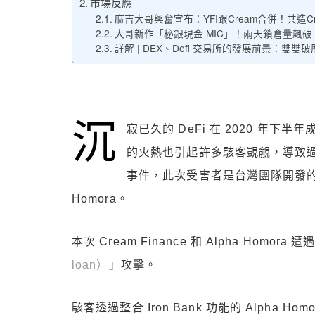
市場反應
麻吉大哥興奮宣布：YFI跟Cream合併！共造Crea
大哥新作「秘銀現金 MIC」！兩天鎖倉量飆破
詳解 | DEX、Defi 交易所的發展前景：雙雙破歷
沉
寂已久的 DeFi 在 2020 年下
的火熱也引起許多駭客覬覦，導致過去
事件，此次受害者是台灣團隊開發的 Cr
Homora。
本次 Cream Finance 和 Alpha Homor
loan）」
攻擊。
駭客透過整合 Iron Bank 功能的 Alpha 