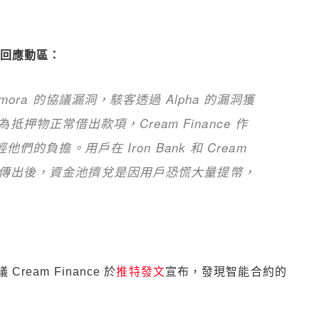
獨家回應動區：
mora 的協議漏洞，駭客透過 Alpha 的漏洞獲
上做為抵押物正常借出款項，Cream Finance 作
們的負擔。用戶在 Iron Bank 和 Cream
息傳出後，資金池擠兌是因用戶恐慌大量提幣，
Cream Finance 於
推特發文
宣布，發現智能合約的