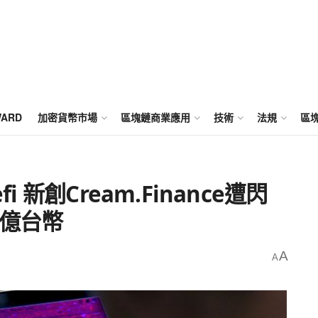
WARD
加密貨幣市場
區塊鏈商業應用
技術
法規
區
i 新創Cream.Finance遭閃
0億台幣
A
A