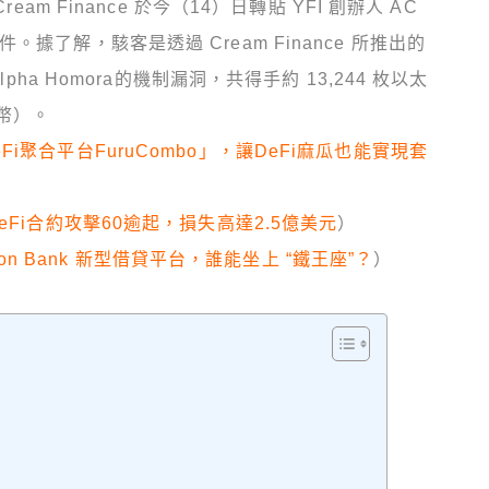
am Finance 於今（14）日轉貼 YFI 創辦人 AC
據了解，駭客是透過 Cream Finance 所推出的
pha Homora的機制漏洞，共得手約 13,244 枚以太
台幣）。
i聚合平台FuruCombo」，讓DeFi麻瓜也能實現套
eFi合約攻擊60逾起，損失高達2.5億美元
）
 Iron Bank 新型借貸平台，誰能坐上 “鐵王座”？
）