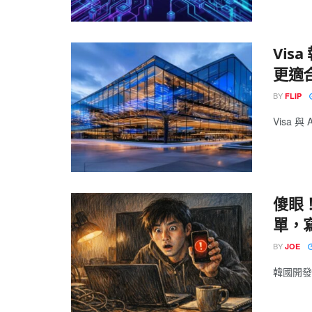
Vis
更適
BY
FLIP
Visa 與 
傻眼！
單，
BY
JOE
韓國開發者 