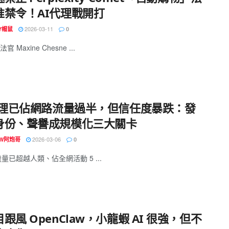
准禁令！AI代理戰開打
2026-03-11
EY帽鼠
0
 Maxine Chesne ...
 代理已佔網路流量過半，但信任度暴跌：發
身份、聲譽成規模化三大關卡
2026-03-06
OW阿炮哥
0
流量已超越人類、佔全網活動 5 ...
跟風 OpenClaw，小龍蝦 AI 很強，但不