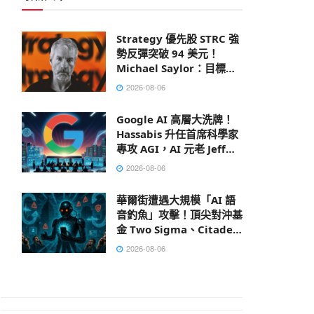
Strategy 優先股 STRC 強
勢反彈突破 94 美元！
Michael Saylor：目標成
為全球市值最大公司
2026-08-06
Google AI 高層大洗牌！
Hassabis 升任首席科學家
專攻 AGI，AI 元老 Jeff
Dean 離職創業
2026-08-06
華爾街遭遇大規模「AI 語
音釣魚」攻擊！頂尖對沖基
金 Two Sigma、Citadel
皆成目標
2026-08-06