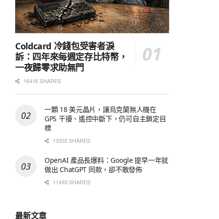
Coldcard 冷錢包受害者淚
訴：四年來每週定存比特幣，
一夜歸零求助無門
16416 SHARES
一顆 18 美元晶片，讓烏克蘭無人機在
GPS 干擾、遙控中斷下，仍可自主鎖定目
標
13302 SHARES
OpenAI 產品長爆料：Google 提早一年就
做出 ChatGPT 同款，卻不敢發佈
11493 SHARES
最新文章