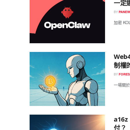
一定
BY
PANEW
加密 KOL M
We
制權
BY
FORES
一場關於 
a16
付？