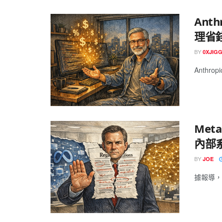
Anth
理省錢
BY
0XJIG
Anthropi
Met
內部
BY
JOE
據報導，M