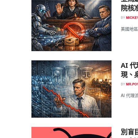
院核
BY
MICK
美國地區法官
AI
現、
BY
MR.P
AI 代理
別盲目