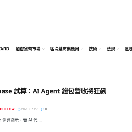
WARD
加密貨幣市場
區塊鏈商業應用
技術
法規
區
nbase 試算：AI Agent 錢包營收將狂飆
%
2026-07-27
ECHFLOW
0
se 測算顯示，若 AI 代 ...