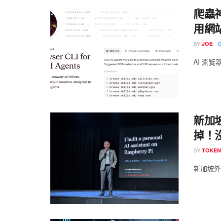
爬蟲神
用網站
BY
JOE
AI 瀏覽器
新加
掉！沒
BY
TOKE
新加坡外交部