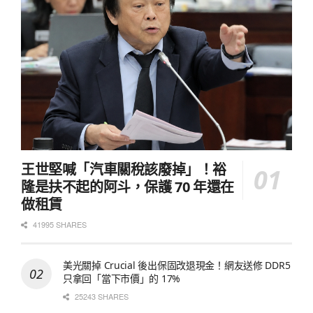
王世堅喊「汽車關稅該廢掉」！裕
隆是扶不起的阿斗，保護 70 年還在
做租賃
41995 SHARES
美光關掉 Crucial 後出保固改退現金！網友送修 DDR5
只拿回「當下市價」的 17%
25243 SHARES