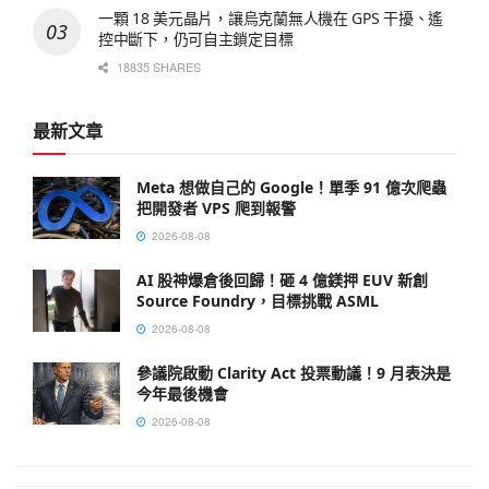
一顆 18 美元晶片，讓烏克蘭無人機在 GPS 干擾、遙
控中斷下，仍可自主鎖定目標
18835 SHARES
最新文章
Meta 想做自己的 Google！單季 91 億次爬蟲
把開發者 VPS 爬到報警
2026-08-08
AI 股神爆倉後回歸！砸 4 億鎂押 EUV 新創
Source Foundry，目標挑戰 ASML
2026-08-08
參議院啟動 Clarity Act 投票動議！9 月表決是
今年最後機會
2026-08-08