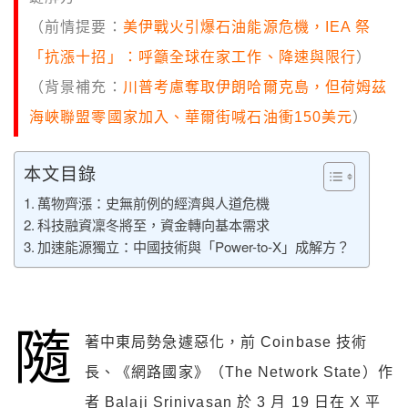
（前情提要：
美伊戰火引爆石油能源危機，IEA 祭
「抗漲十招」：呼籲全球在家工作、降速與限行
）
（背景補充：
川普考慮奪取伊朗哈爾克島，但荷姆茲
海峽聯盟零國家加入、華爾街喊石油衝150美元
）
本文目錄
萬物齊漲：史無前例的經濟與人道危機
科技融資凜冬將至，資金轉向基本需求
加速能源獨立：中國技術與「Power-to-X」成解方？
隨
著中東局勢急遽惡化，前 Coinbase 技術
長、《網路國家》（The Network State）作
者 Balaji Srinivasan 於 3 月 19 日在 X 平