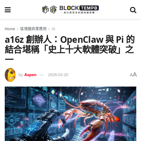
Home
區塊鏈商業應用
AI
a16z 創辦人：OpenClaw 與 Pi 的
結合堪稱「史上十大軟體突破」之
一
A
by
Aspen
2026-03-20
A