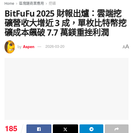
Home
區塊鏈商業應用
挖礦
BitFuFu 2025 財報出爐：雲端挖
礦營收大增近 3 成，單枚比特幣挖
礦成本飆破 7.7 萬鎂重挫利潤
A
by
Aspen
2026-03-20
A
185