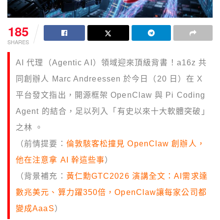
185
SHARES
AI 代理（Agentic AI）領域迎來頂級背書！a16z 共
同創辦人 Marc Andreessen 於今日（20 日）在 X
平台發文指出，開源框架 OpenClaw 與 Pi Coding
Agent 的結合，足以列入「有史以來十大軟體突破」
之林 。
（前情提要：
倫敦駭客松撞見 OpenClaw 創辦人，
他在注意拿 AI 幹這些事
）
（背景補充：
黃仁勳GTC2026 演講全文：AI需求達
數兆美元、算力躍350倍，OpenClaw讓每家公司都
變成AaaS
）