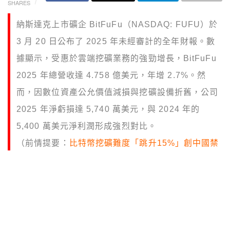
SHARES
納斯達克上市礦企 BitFuFu（NASDAQ: FUFU）於
3 月 20 日公布了 2025 年未經審計的全年財報。數
據顯示，受惠於雲端挖礦業務的強勁增長，BitFuFu
2025 年總營收達 4.758 億美元，年增 2.7%。然
而，因數位資產公允價值減損與挖礦設備折舊，公司
2025 年淨虧損達 5,740 萬美元，與 2024 年的
5,400 萬美元淨利潤形成強烈對比。
（前情提要：
比特幣挖礦難度「跳升15%」創中國禁
令來最大漲幅，礦工在盈虧線掙扎
）
（背景補充：
比特幣挖礦不是吃電怪獸！Paradigm
研究正名：僅佔全球能耗 0.23%，反成 AI 時代電網
穩定器
）