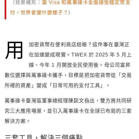
（背景補充：
當 Visa 和萬事達卡全面接受穩定幣支
付，世界會變什麼樣子？
）
用
加密貨幣在便利商店結帳？這件事在臺灣正
在加速變成現實。TWEX 於 2025 年 5 月上
線、今年 1 月開放全民使用後，母公司富昇
數位選擇與萬事達卡攜手，目標是把加密貨幣從「交易
所裡的資產」變成「日常可用的支付工具」。
萬事達卡臺灣區董事總經理陳懿文指出，雙方將共同研
究三大應用場景，並引入萬事達卡在全球已布局的三套
解決方案。
三套工具，解決三個痛點