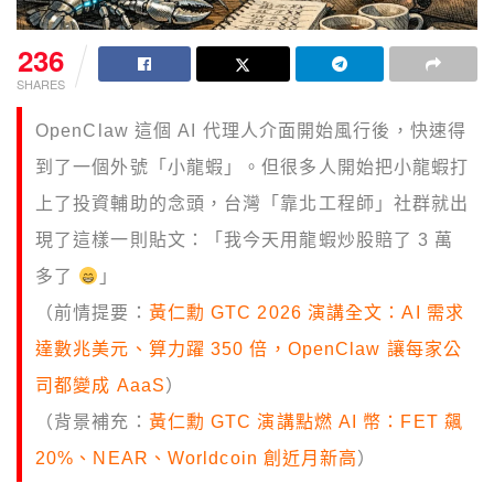
236
SHARES
OpenClaw 這個 AI 代理人介面開始風行後，快速得
到了一個外號「小龍蝦」。但很多人開始把小龍蝦打
上了投資輔助的念頭，台灣「靠北工程師」社群就出
現了這樣一則貼文：「我今天用龍蝦炒股賠了 3 萬
多了
」
（前情提要：
黃仁勳 GTC 2026 演講全文：AI 需求
達數兆美元、算力躍 350 倍，OpenClaw 讓每家公
司都變成 AaaS
）
（背景補充：
黃仁勳 GTC 演講點燃 AI 幣：FET 飆
20%、NEAR、Worldcoin 創近月新高
）