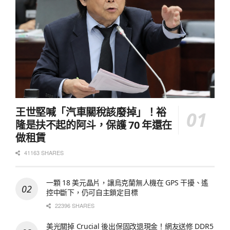
王世堅喊「汽車關稅該廢掉」！裕
隆是扶不起的阿斗，保護 70 年還在
做租賃
41163 SHARES
一顆 18 美元晶片，讓烏克蘭無人機在 GPS 干擾、遙
控中斷下，仍可自主鎖定目標
22396 SHARES
美光關掉 Crucial 後出保固改退現金！網友送修 DDR5