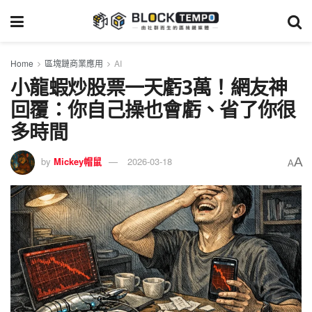
Home
區塊鏈商業應用
AI
小龍蝦炒股票一天虧3萬！網友神
回覆：你自己操也會虧、省了你很
多時間
A
by
Mickey帽鼠
2026-03-18
A