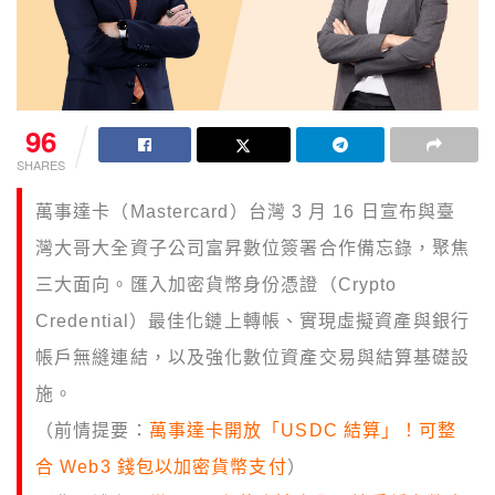
96
SHARES
萬事達卡（Mastercard）台灣 3 月 16 日宣布與臺
灣大哥大全資子公司富昇數位簽署合作備忘錄，聚焦
三大面向。匯入加密貨幣身份憑證（Crypto
Credential）最佳化鏈上轉帳、實現虛擬資產與銀行
帳戶無縫連結，以及強化數位資產交易與結算基礎設
施。
（前情提要：
萬事達卡開放「USDC 結算」！可整
合 Web3 錢包以加密貨幣支付
）