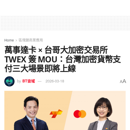
Home
區塊鏈商業應用
萬事達卡 × 台哥大加密交易所
TWEX 簽 MOU：台灣加密貨幣支
付三大場景即將上線
A
by
BT宙域
2026-03-18
A