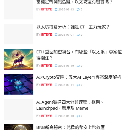
當穩定幣開始造鏈，以太坊還有機會嗎？
BY
BITEYE
2025-09-13
0
以太坊持倉分析：誰是 ETH 主力玩家？
BY
BITEYE
2025-09-01
0
ETH 重回加密舞台，有哪些「以太系」專案值
得關注？
BY
BITEYE
2025-08-19
0
AI×Crypto交匯：五大AI Layer1專案深度解析
BY
BITEYE
2025-03-14
0
AI Agent賽道四大分類速覽：框架、
Launchpad、應用及 Meme
BY
BITEYE
2025-01-10
0
BNB新高秘密：兇猛的幣安上幣效應