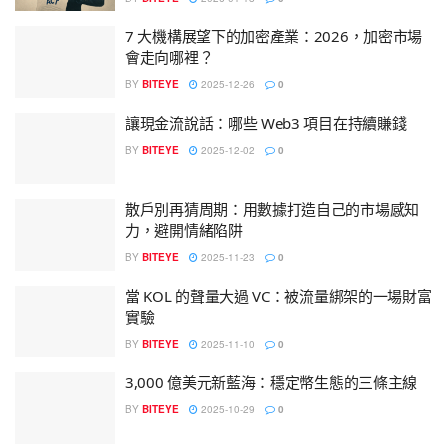
7 大機構展望下的加密產業：2026，加密市場
會走向哪裡？
BY
BITEYE
2025-12-26
0
讓現金流說話：哪些 Web3 項目在持續賺錢
BY
BITEYE
2025-12-02
0
散戶別再猜周期：用數據打造自己的市場感知
力，避開情緒陷阱
BY
BITEYE
2025-11-23
0
當 KOL 的聲量大過 VC：被流量綁架的一場財富
實驗
BY
BITEYE
2025-11-10
0
3,000 億美元新藍海：穩定幣生態的三條主線
BY
BITEYE
2025-10-29
0