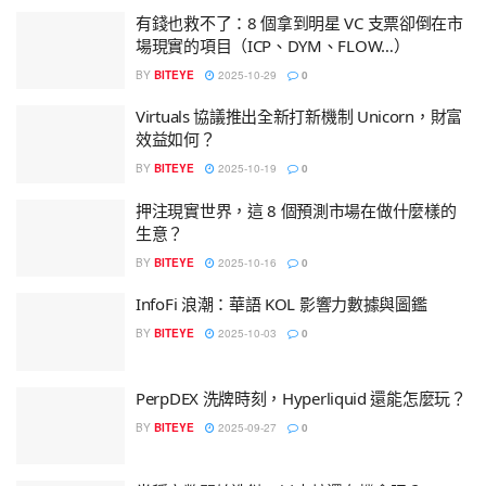
有錢也救不了：8 個拿到明星 VC 支票卻倒在市
場現實的項目（ICP、DYM、FLOW…）
BY
BITEYE
2025-10-29
0
Virtuals 協議推出全新打新機制 Unicorn，財富
效益如何？
BY
BITEYE
2025-10-19
0
押注現實世界，這 8 個預測市場在做什麼樣的
生意？
BY
BITEYE
2025-10-16
0
InfoFi 浪潮：華語 KOL 影響力數據與圖鑑
BY
BITEYE
2025-10-03
0
PerpDEX 洗牌時刻，Hyperliquid 還能怎麼玩？
BY
BITEYE
2025-09-27
0