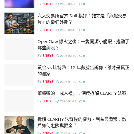
BY
BITEYE
2026-03-28
0
六大交易所官方 Skill 橫評：誰才是「龍蝦交易
員」的最強外掛？
BY
BITEYE
2026-03-16
0
OpenClaw 爆火之後：一隻開源小龍蝦，撬動了
哪些美股？
BY
BITEYE
2026-03-10
0
黃金 vs 比特幣：12 年數據告訴你，誰才是真正
的贏家
BY
BITEYE
2026-01-30
0
華盛頓的「成人禮」：深度拆解 CLARITY 法案
BY
BITEYE
2026-01-19
0
拆解 CLARITY 法背後的權力、利益與背叛：散
戶如何避險與掘金？
BY
BITEYE
2026-01-18
0