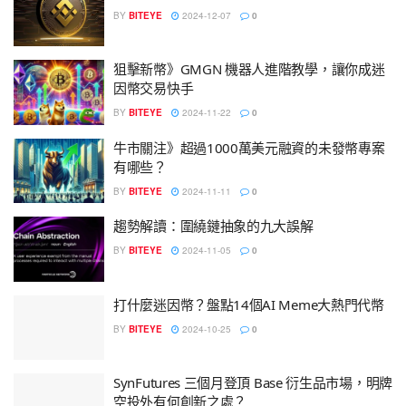
BY
BITEYE
2024-12-07
0
狙擊新幣》GMGN 機器人進階教學，讓你成迷
因幣交易快手
BY
BITEYE
2024-11-22
0
牛市關注》超過1000萬美元融資的未發幣專案
有哪些？
BY
BITEYE
2024-11-11
0
趨勢解讀：圍繞鏈抽象的九大誤解
BY
BITEYE
2024-11-05
0
打什麼迷因幣？盤點14個AI Meme大熱門代幣
BY
BITEYE
2024-10-25
0
SynFutures 三個月登頂 Base 衍生品市場，明牌
空投外有何創新之處？