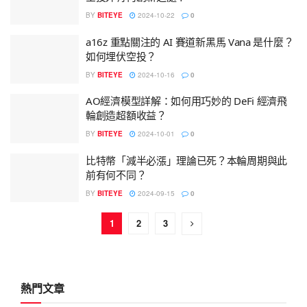
BY
BITEYE
2024-10-22
0
a16z 重點關注的 AI 賽道新黑馬 Vana 是什麼？
如何埋伏空投？
BY
BITEYE
2024-10-16
0
AO經濟模型詳解：如何用巧妙的 DeFi 經濟飛
輪創造超額收益？
BY
BITEYE
2024-10-01
0
比特幣「減半必漲」理論已死？本輪周期與此
前有何不同？
BY
BITEYE
2024-09-15
0
1
2
3
熱門文章