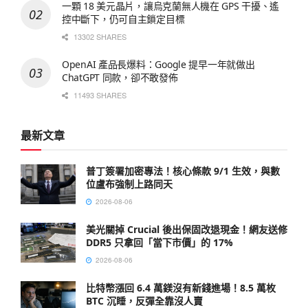
一顆 18 美元晶片，讓烏克蘭無人機在 GPS 干擾、遙
控中斷下，仍可自主鎖定目標
13302 SHARES
OpenAI 產品長爆料：Google 提早一年就做出
ChatGPT 同款，卻不敢發佈
11493 SHARES
最新文章
普丁簽署加密專法！核心條款 9/1 生效，與數
位盧布強制上路同天
2026-08-06
美光關掉 Crucial 後出保固改退現金！網友送修
DDR5 只拿回「當下市價」的 17%
2026-08-06
比特幣漲回 6.4 萬鎂沒有新錢進場！8.5 萬枚
BTC 沉睡，反彈全靠沒人賣