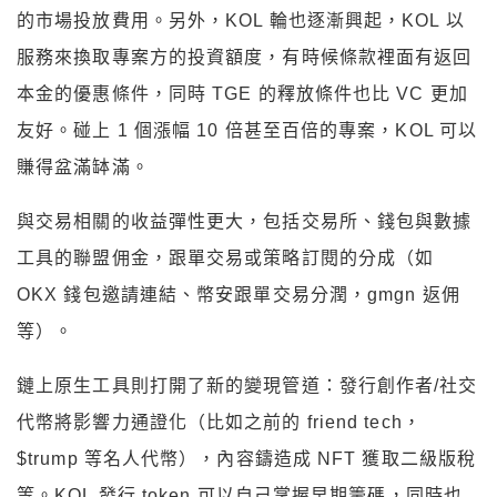
的市場投放費用。另外，KOL 輪也逐漸興起，KOL 以
服務來換取專案方的投資額度，有時候條款裡面有返回
本金的優惠條件，同時 TGE 的釋放條件也比 VC 更加
友好。碰上 1 個漲幅 10 倍甚至百倍的專案，KOL 可以
賺得盆滿缽滿。
與交易相關的收益彈性更大，包括交易所、錢包與數據
工具的聯盟佣金，跟單交易或策略訂閱的分成（如
OKX 錢包邀請連結、幣安跟單交易分潤，gmgn 返佣
等）。
鏈上原生工具則打開了新的變現管道：發行創作者/社交
代幣將影響力通證化（比如之前的 friend tech，
$trump 等名人代幣），內容鑄造成 NFT 獲取二級版稅
等。KOL 發行 token 可以自己掌握早期籌碼，同時也