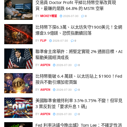
交易員 Doctor Profit 平掉比特幣空單改買現
貨，最賺的是跌 64.8% 的 MSTR 空單
BY
MICKEY帽鼠
2026-07-30
0
比特幣下探6.3萬、以太坊失守1900美元！全網
爆倉3.9億鎂、恐慌指數續回落
BY
FLIP
2026-07-30
0
聯準會主席華許：將堅定實現 2% 通膨目標，AI
驅動美國經濟成長
BY
ASPEN
2026-07-30
0
比特幣衝破 6.4 萬鎂、以太坊站上 $1900！Fed
按兵不動引爆加密買盤
BY
ASPEN
2026-07-30
0
美國聯準會維持利率 3.5%-3.75% 不變！但罕見
3 票反對並「要求升息 1 碼」
BY
ASPEN
2026-07-30
0
Fed 利率決議今晚出爐》Tom Lee：不確定性消