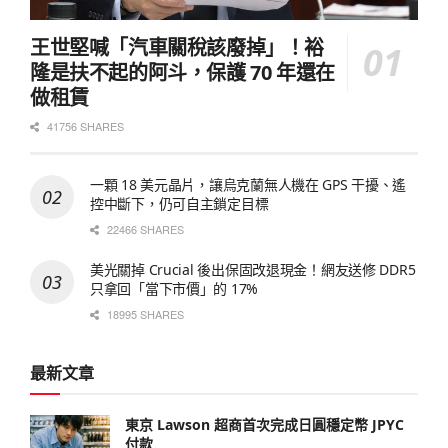
王世堅喊「汽車關稅該廢掉」！裕
隆是扶不起的阿斗，保護 70 年還在
做租賃
41756 SHARES
一顆 18 美元晶片，讓烏克蘭無人機在 GPS 干擾、遙
控中斷下，仍可自主鎖定目標
22466 SHARES
美光關掉 Crucial 後出保固改退現金！網友送修 DDR5
只拿回「當下市價」的 17%
18995 SHARES
最新文章
東京 Lawson 超商首次完成日圓穩定幣 JPYC
付款