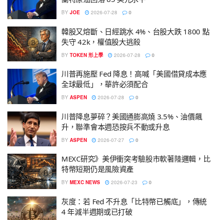
BY
JOE
2026-07-28
0
韓股又熔斷、日經跳水 4%、台股大跌 1800 點
失守 42k，權值股大逃殺
BY
TOKEN 形上學
2026-07-28
0
川普再施壓 Fed 降息！高喊「美國借貸成本應
全球最低」，華許必須配合
BY
ASPEN
2026-07-28
0
川普降息夢碎？美國通膨高燒 3.5%、油價飆
升，聯準會本週恐按兵不動或升息
BY
ASPEN
2026-07-27
0
MEXC研究》美伊衝突考驗股市軟著陸邏輯，比
特幣短期仍是風險資產
BY
MEXC NEWS
2026-07-23
0
灰度：若 Fed 不升息「比特幣已觸底」，傳統
4 年減半週期或已打破