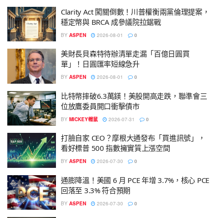
Clarity Act 闖關倒數！川普權衡兩黨倫理提案，
穩定幣與 BRCA 成參議院拉鋸戰
BY
ASPEN
2026-08-01
0
美財長貝森特待辦清單走漏「百億日圓買
單」！日圓匯率短線急升
BY
ASPEN
2026-08-01
0
比特幣摔破6.3萬鎂！美股開高走跌，聯準會三
位放鷹委員開口衝擊債市
BY
MICKEY帽鼠
2026-07-31
0
打臉自家 CEO？摩根大通發布「買進訊號」，
看好標普 500 指數擁實質上漲空間
BY
ASPEN
2026-07-30
0
通膨降溫！美國 6 月 PCE 年增 3.7%，核心 PCE
回落至 3.3% 符合預期
BY
ASPEN
2026-07-30
0