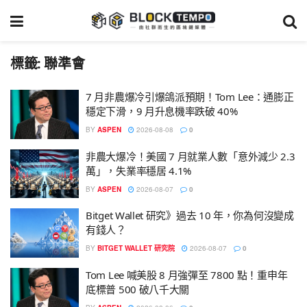
標籤:
聯準會
7 月非農爆冷引爆鴿派預期！Tom Lee：通膨正
穩定下滑，9 月升息機率跌破 40%
BY
ASPEN
2026-08-08
0
非農大爆冷！美國 7 月就業人數「意外減少 2.3
萬」，失業率穩居 4.1%
BY
ASPEN
2026-08-07
0
Bitget Wallet 研究》過去 10 年，你為何沒變成
有錢人？
BY
BITGET WALLET 研究院
2026-08-07
0
Tom Lee 喊美股 8 月強彈至 7800 點！重申年
底標普 500 破八千大關