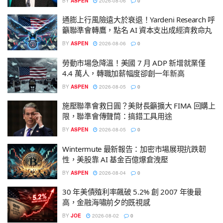
BY
ASPEN
2026-08-06
0
通膨上行風險遠大於衰退！Yardeni Research 呼
籲聯準會轉鷹，點名 AI 資本支出成經濟救命丸
BY
ASPEN
2026-08-06
0
勞動市場急降溫！美國 7 月 ADP 新增就業僅
4.4 萬人，轉職加薪幅度卻創一年新高
BY
ASPEN
2026-08-05
0
施壓聯準會救日圓？美財長籲擴大 FIMA 回購上
限，聯準會傳聲筒：搞錯工具用途
BY
ASPEN
2026-08-05
0
Wintermute 最新報告：加密市場展現抗跌韌
性，美股靠 AI 基金百億爆倉洩壓
BY
ASPEN
2026-08-04
0
30 年美債殖利率飆破 5.2% 創 2007 年後最
高，金融海嘯前夕的既視感
BY
JOE
2026-08-02
0