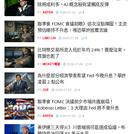
除將成利多，AI 概念股有望觸底反彈
BY
ASPEN
2026-07-30
0
聯準會 FOMC 會議前瞻》這次沒點陣圖！主流
預估維持不升息，唯恐華許放鷹言論
BY
LIMO LIN
2026-07-29
0
比特幣交易所流入低於年均 24%！賣壓沒來，
買盤也乾了
BY
MICKEY帽鼠
2026-07-29
0
為什麼部分經濟學家希望 Fed 今晚升息？華許
凌晨 2 點公布
BY
JOE
2026-07-29
0
聯準會 FOMC 決議前夕市場共識崩塌！
Kobeissi Letter：3 大理由 Fed 將不會升息
BY
ASPEN
2026-07-29
0
美伊連三天停火》川普喊很可能達成協議，布
蘭特原油回落 85 美元水平