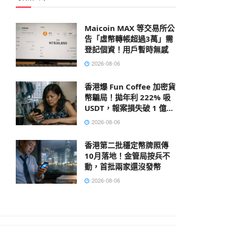
Maicoin MAX 等交易所公
告「虛幣轉帳超過3萬」需
登記個資！用戶暫時無感
2026-08-06
香港爆 Fun Coffee 加密貨
幣騙局！拋年利 222% 吸
USDT，報案損失破 1 億港
元
2026-08-06
香港第二批穩定幣牌照傳
10月落地！金管局按兵不
動，首批兩家還沒發幣
2026-08-06