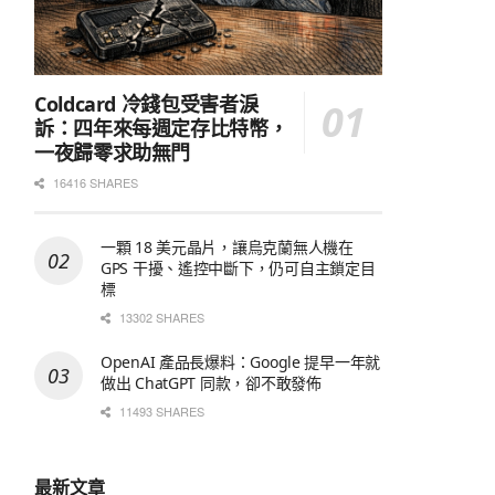
Coldcard 冷錢包受害者淚
訴：四年來每週定存比特幣，
一夜歸零求助無門
16416 SHARES
一顆 18 美元晶片，讓烏克蘭無人機在
GPS 干擾、遙控中斷下，仍可自主鎖定目
標
13302 SHARES
OpenAI 產品長爆料：Google 提早一年就
做出 ChatGPT 同款，卻不敢發佈
11493 SHARES
最新文章