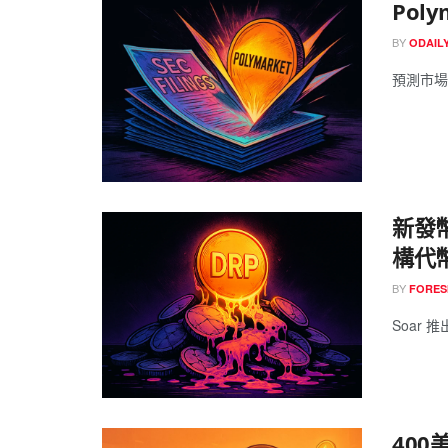
Pol
BY
ODAIL
預測市場獨角
新發幣
構代
BY
FORES
Soar 
400