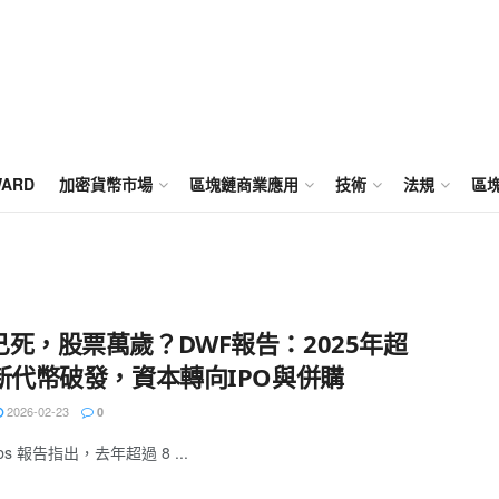
WARD
加密貨幣市場
區塊鏈商業應用
技術
法規
區
已死，股票萬歲？DWF報告：2025年超
%新代幣破發，資本轉向IPO與併購
2026-02-23
0
abs 報告指出，去年超過 8 ...