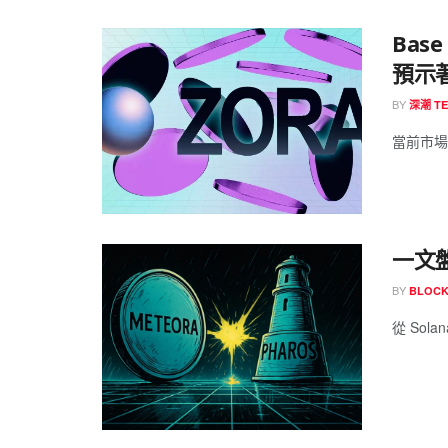
Bas
預示
BY
深潮 T
當前市場認
一文
BY
BLOCK
從 Solan