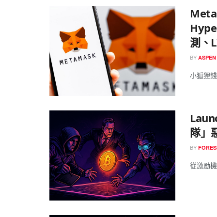
Met
Hyp
測、L
BY
ASPEN
小狐狸錢包
Lau
隊」
BY
FORES
從激勵機制