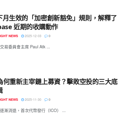
下月生效的「加密創新豁免」規則，解釋了
nbase 近期的收購動作
2025-12-03
IGHT NEWS
0
易委員會主席 Paul Atk ...
O 為何重新主宰鏈上募資？擊敗空投的三大底
輯
2025-11-30
IGHT NEWS
0
逐漸消退，首次代幣發行（ICO） ...