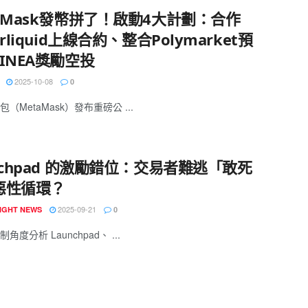
aMask發幣拼了！啟動4大計劃：合作
erliquid上線合約、整合Polymarket預
INEA獎勵空投
2025-10-08
0
（MetaMask）發布重磅公 ...
nchpad 的激勵錯位：交易者難逃「敢死
惡性循環？
2025-09-21
IGHT NEWS
0
角度分析 Launchpad、 ...