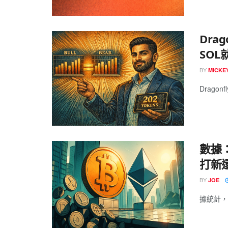
Dra
SO
BY
MICK
Dragonf
數據：
打新
BY
JOE
據統計，20