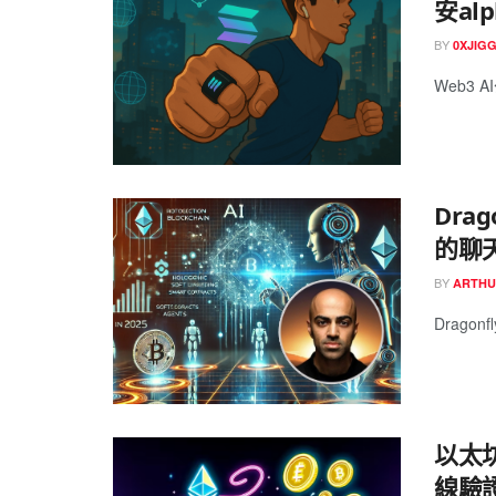
安al
BY
0XJIG
Web3 AI
Dra
的聊
BY
ARTHU
Dragonf
以太坊
線驗證