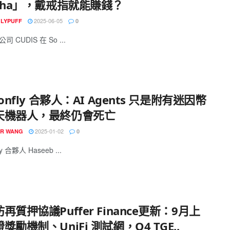
pha」，戴戒指就能賺錢？
2025-06-05
GLYPUFF
0
公司 CUDIS 在 So ...
gonfly 合夥人：AI Agents 只是附有迷因幣
天機器人，最終仍會死亡
2025-01-02
R WANG
0
ly 合夥人 Haseeb ...
再質押協議Puffer Finance更新：9月上
獎勵機制、UniFi 測試網，Q4 TGE..