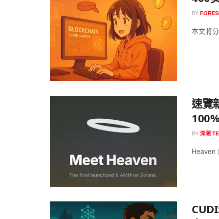
BY
FORES
本文將分享
速覽新
100
BY
深潮 T
Heaven
CUD