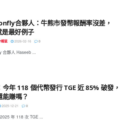
gonfly合夥人：牛熊市發幣報酬率沒差，
L就是最好例子
2026-02-16
EY帽鼠
0
ly 合夥人 Haseeb ...
今年 118 個代幣發行 TGE 近 85% 破發，
還能賺嗎？
2025-12-21
0
25 年 118 次 TGE ...