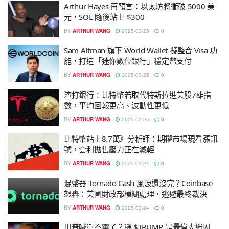
Arthur Hayes 再預言：以太坊將衝破 5000 美
元，SOL 隨後站上 $300
BY
ARTHUR WANG
2025-03-25
0
Sam Altman 旗下 World Wallet 擬整合 Visa 功
能，打造「迷你數位銀行」穩定幣支付
BY
ARTHUR WANG
2025-03-25
0
渣打銀行：比特幣若取代特斯拉進美股7雄指
數，平均回報更高、波動性更低
BY
ARTHUR WANG
2025-03-25
0
比特幣站上8.7萬》分析師：期權市場現看漲訊
號，套利拋售壓力正在減輕
BY
ARTHUR WANG
2025-03-24
0
混幣器 Tornado Cash 風波還沒完？Coinbase
怒轟：美國財政部模糊處理，逃避最終裁決
BY
ARTHUR WANG
2025-03-24
0
川普喊單不靈了？稱 $TRUMP 是最偉大迷因