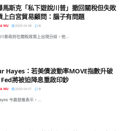
曝馬斯克「私下遊說川普」撤回關稅但失敗
槓上白宮貿易顧問：腦子有問題
2025-04-08
IA WU
0
川普政府在關稅政策上出現分歧，他...
hur Hayes：若美債波動率MOVE指數升破
，Fed將被迫降息重啟印鈔
2025-04-07
IA WU
0
 Hayes 今晨發推表示，...