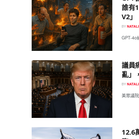
誰有
V2」
BY
NATAL
GPT-4
議員
亂」，
BY
NATAL
美眾議院金
12