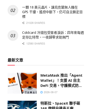
一顆 18 美元晶片，讓烏克蘭無人機在
GPS 干擾、遙控中斷下，仍可自主鎖定目
標
21028 SHARES
Coldcard 冷錢包受害者淚訴：四年來每週
定存比特幣，一夜歸零求助無門
12580 SHARES
最新文章
MetaMask 推出「Agent
Wallet」！支援 AI 自主
DeFi 交易，守護模式防禦
鏈上風險
2026-08-07
特斯拉、SpaceX 聯手砸
168 億鎂自建晶片廠