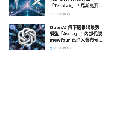
「Terafab」！馬斯克要打
造地表最大建築
2026-08-07
OpenAI 傳下週推出最強
模型「Astra」！內部代號
mewfour 已進入發布候選
階段
2026-08-06