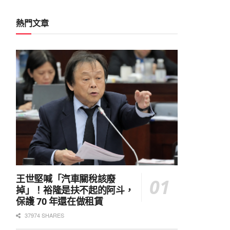
熱門文章
王世堅喊「汽車關稅該廢
掉」！裕隆是扶不起的阿斗，
保護 70 年還在做租賃
37974 SHARES