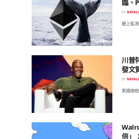
臨、P
BY
NATAL
鏈上監測
川普特
發文
BY
NATAL
美國總統
Wal
倍」：