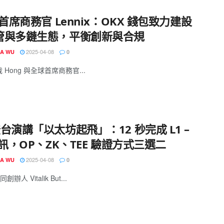
 首席商務官 Lennix：OKX 錢包致力建設
管與多鏈生態，平衡創新與合規
2025-04-08
IA WU
0
裁 Hong 與全球首席商務官...
台演講「以太坊起飛」：12 秒完成 L1 –
通訊，OP、ZK、TEE 驗證方式三選二
2025-04-08
IA WU
0
辦人 Vitalik But...