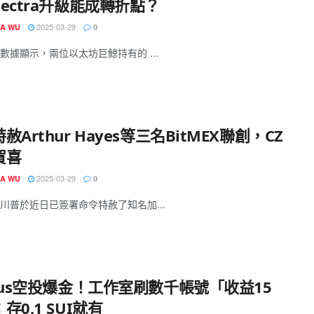
ectra升級能成轉折點？
2025-03-29
IA WU
0
數據顯示，兩位以太坊巨鯨持有的 ...
赦Arthur Hayes等三名BitMEX聯創，CZ
賀喜
2025-03-29
IA WU
0
川普於近日已簽署命令特赦了知名加...
rus空投爆金！工作室刷數千帳號「收益15
存0.1 SUI就有