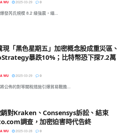
2025-03-29
IA WU
0
發芮氏規模 8.2 級強震，緬...
驚現「黑色星期五」加密概念股成重災區、
roStrategy暴跌10%；比特幣恐下探7.2萬
2025-03-29
IA WU
0
將公佈的對等關稅措施引爆貿易戰擔...
撤銷對Kraken、Consensys訴訟、結束
pto.com調查，加密迫害時代告終
2025-03-28
IA WU
0