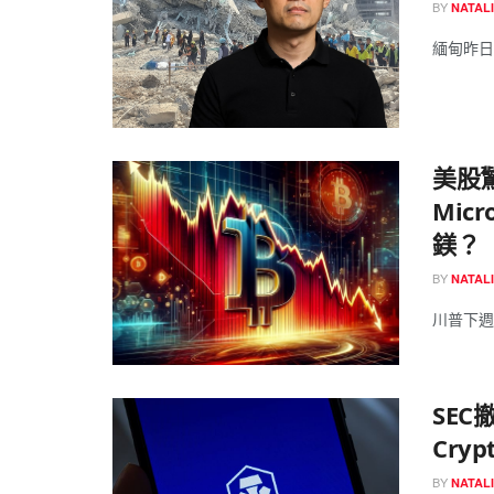
BY
NATAL
緬甸昨日爆
美股
Mic
鎂？
BY
NATAL
川普下週
SEC
Cry
BY
NATAL