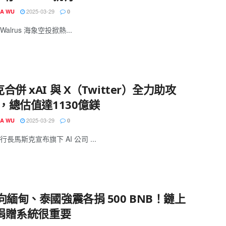
2025-03-29
IA WU
0
 Walrus 海象空投掀熱...
合併 xAI 與 X（Twitter）全力助攻
k，總估值達1130億鎂
2025-03-29
IA WU
0
長馬斯克宣布旗下 AI 公司 ...
向緬甸、泰國強震各捐 500 BNB！鏈上
 捐贈系統很重要