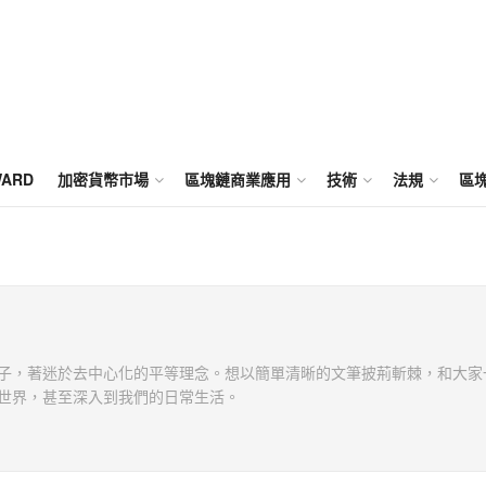
WARD
加密貨幣市場
區塊鏈商業應用
技術
法規
區
子，著迷於去中心化的平等理念。想以簡單清晰的文筆披荊斬棘，和大家
世界，甚至深入到我們的日常生活。