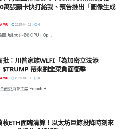
10萬張顯卡快打給我、預告推出「圖像生成
2025-04-02
IA WU
0
o繪圖功能太夯榨乾GPU！Op...
痛批：川普家族WLFI「為加密立法添
$TRUMP 帶來割韭菜負面衝擊
2025-04-01
IA WU
0
融委員會主席 French H...
.6萬枚ETH面臨清算！以太坊巨鯨投降時刻來