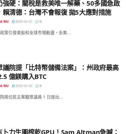
仍強硬：關稅是救美唯一解藥、50多國急啟
，賴清德：台灣不會報復 拋5大應對措施
2025-04-07
IA WU
0
政策引發美股和全球市場動盪，全美...
眾議院提「比特幣儲備法案」：州政府最高
2.5 億鎂購入BTC
2025-04-02
IA WU
0
院兩位民主黨籍眾議員 1 日提出...
吉卜力生圖榨乾GPU！Sam Altman急喊：