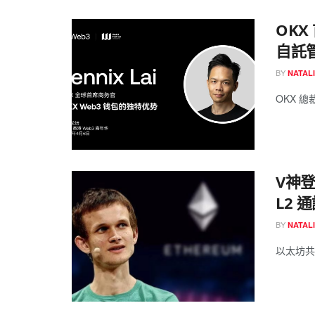
OKX
自託
BY
NATAL
OKX 總
V神登
L2 
BY
NATAL
以太坊共同創