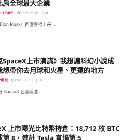
比肩全球最大企業
2026-06-15
GLYPUFF
0
lon Musk）回應摩根士丹 ...
克SpaceX上市演講》我想讓科幻小說成
我想帶你去月球和火星、更遠的地方
2026-06-13
EY帽鼠
0
 日 SpaceX 在那斯達 ...
ceX 上市曝光比特幣持倉：18,712 枚 BTC
第 8，連計 Tesla 直逼第 5