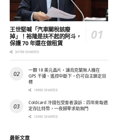
王世堅喊「汽車關稅該廢
掉」！裕隆是扶不起的阿斗，
保護 70 年還在做租賃
34789 SHARES
一顆 18 美元晶片，讓烏克蘭無人機在
GPS 干擾、遙控中斷下，仍可自主鎖定目
標
19992 SHARES
Coldcard 冷錢包受害者淚訴：四年來每週
定存比特幣，一夜歸零求助無門
12492 SHARES
最新文章