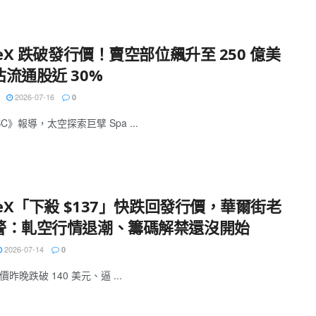
ceX 跌破發行價！賣空部位飆升至 250 億美
流通股近 30%
2026-07-16
0
C》報導，太空探索巨擘 Spa ...
ceX「下殺 $137」快跌回發行價，華爾街老
警：軋空行情退潮、籌碼解禁還沒開始
2026-07-14
0
股價昨晚跌破 140 美元、逼 ...