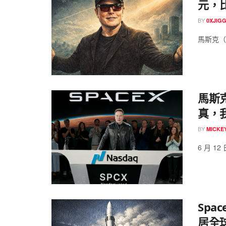
元，
BY
0XJIG
馬斯克（E
馬斯
真，
BY
MICK
6 月 12
Spa
居全球