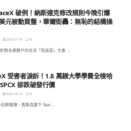
paceX 破例！納斯達克修改規則今晚引爆
 億美元被動買盤，華爾街轟：無恥的結構操
2026-07-06
0
針對全美散戶的合法「割韭菜」大會 ...
ceX 受害者淚訴！1.8 萬鎂大學學費全梭哈
SPCX 卻跌破發行價
2026-06-23
0
台社群瘋傳，馬斯克旗下 Spa ...