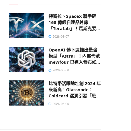
特斯拉、SpaceX 聯手砸
168 億鎂自建晶片廠
「Terafab」！馬斯克要打
造地表最大建築
2026-08-07
OpenAI 傳下週推出最強
模型「Astra」！內部代號
mewfour 已進入發布候選
階段
2026-08-06
比特幣活躍地址創 2024 年
來新高！Glassnode：
Coldcard 漏洞引發「恐慌
性轉移」
2026-08-06