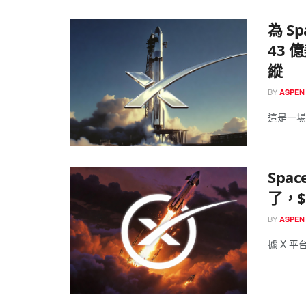
為 S
43
縱
BY
ASPEN
這是一場
Spa
了，$
BY
ASPEN
據 X 平