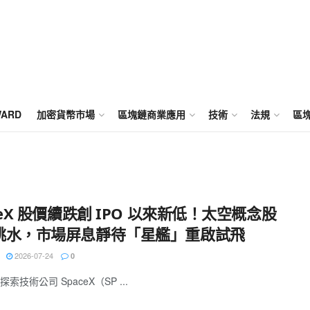
WARD
加密貨幣市場
區塊鏈商業應用
技術
法規
區
ceX 股價續跌創 IPO 以來新低！太空概念股
跳水，市場屏息靜待「星艦」重啟試飛
2026-07-24
0
索技術公司 SpaceX（SP ...