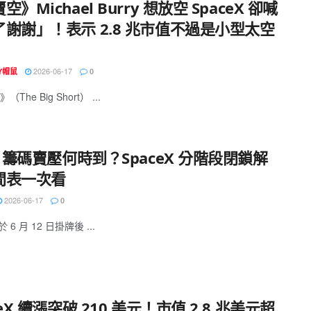
空》Michael Burry 想放空 SpaceX 卻喊
了謝謝」！表示 2.8 兆市值不過是小型太空
2026-06-17
EY帽鼠
0
The Big Short） ...
X 籌碼賣壓何時到？SpaceX 分階段閉鎖解
間表一次看
2026-06-17
0
 於 6 月 12 日掛牌後 ...
ceX 續漲突破 210 美元！市值 2.8 兆美元超