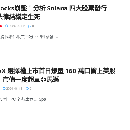
Stocks崩盤！分析 Solana 四大股票發行
法律結構定生死
2026-06-22
S
0
a贏得代幣化股票市場，但四家發 ...
ceX 選擇權上市首日爆量 160 萬口衝上美股
！市值一度超車亞馬遜
2026-06-18
0
性 IPO 的航太巨頭 Spa ...