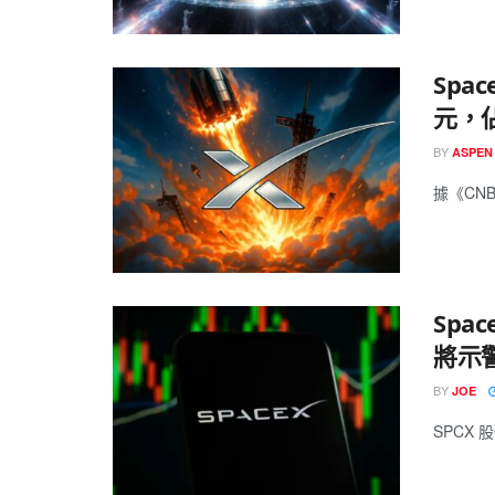
Spa
元，佔
BY
ASPEN
據《CNB
Spa
將示
BY
JOE
SPCX 