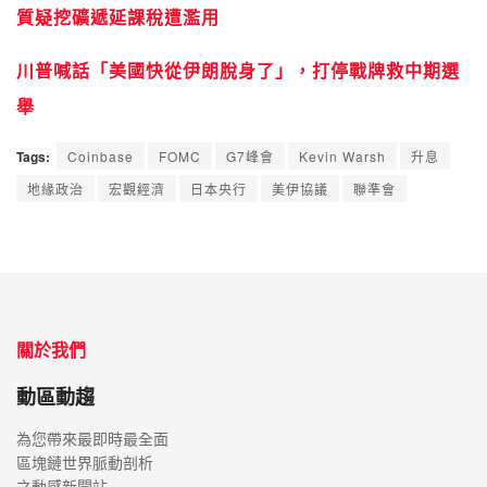
質疑挖礦遞延課稅遭濫用
川普喊話「美國快從伊朗脫身了」，打停戰牌救中期選
舉
Tags:
Coinbase
FOMC
G7峰會
Kevin Warsh
升息
地緣政治
宏觀經濟
日本央行
美伊協議
聯準會
關於我們
動區動趨
為您帶來最即時最全面
區塊鏈世界脈動剖析
之動感新聞站