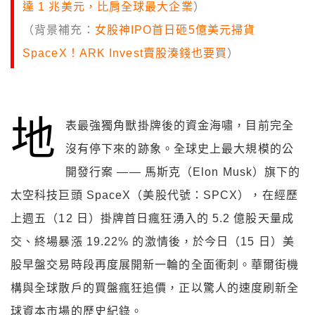
達 1 兆美元，比肩全球最大企業
）
（背景補充：
女股神IPO首日砸5億美元掃貨
SpaceX！ARK Invest賣股湊錢也要買
）
地
表最強獨角獸掛牌後的資金海嘯，目前完全
沒有停下來的跡象。全球史上最大規模的公
開發行案 —— 馬斯克（Elon Musk）旗下的
太空科技巨頭 SpaceX（美股代號：SPCX），在經歷
上週五（12 日）掛牌首日瘋狂湧入的 5.2 億股天量成
交、終場暴漲 19.22% 的激情後，於今日（15 日）美
股早盤交易時段再度展開新一輪的全面衝刺。華爾街機
構與全球散戶的買盤瘋狂追價，正以驚人的速度刷新全
球資本市場的歷史紀錄。