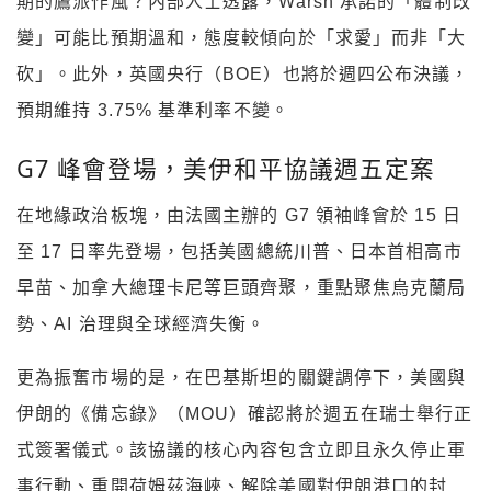
期的鷹派作風？內部人士透露，Warsh 承諾的「體制改
變」可能比預期溫和，態度較傾向於「求愛」而非「大
砍」。此外，英國央行（BOE）也將於週四公布決議，
預期維持 3.75% 基準利率不變。
G7 峰會登場，美伊和平協議週五定案
在地緣政治板塊，由法國主辦的 G7 領袖峰會於 15 日
至 17 日率先登場，包括美國總統川普、日本首相高市
早苗、加拿大總理卡尼等巨頭齊聚，重點聚焦烏克蘭局
勢、AI 治理與全球經濟失衡。
更為振奮市場的是，在巴基斯坦的關鍵調停下，美國與
伊朗的《備忘錄》（MOU）確認將於週五在瑞士舉行正
式簽署儀式。該協議的核心內容包含立即且永久停止軍
事行動、重開荷姆茲海峽、解除美國對伊朗港口的封