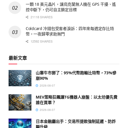
一顆 18 美元晶片，讓烏克蘭無人機在 GPS 干擾、遙
控中斷下，仍可自主鎖定目標
21118 SHARES
Coldcard 冷錢包受害者淚訴：四年來每週定存比特
幣，一夜歸零求助無門
12592 SHARES
最新文章
山寨牛市掰了：95%代幣跑輸比特幣，73%慘
崩90%
2026-08-07
MEV策略狂飆讓TG機器人崩盤：以太坊優先費
誰在買單？
2026-08-07
日本金融廳出手：交易所提款強制延遲、防詐
騙升級