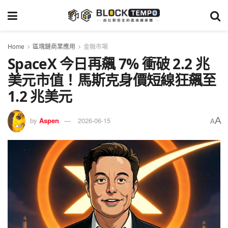
Home
區塊鏈商業應用
金融市場
SpaceX 今日再飆 7% 衝破 2.2 兆
美元市值！馬斯克身價短線狂飆至
1.2 兆美元
A
by
Aspen
2026-06-15
A