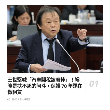
王世堅喊「汽車關稅該廢掉」！裕
隆是扶不起的阿斗，保護 70 年還在
做租賃
38033 SHARES