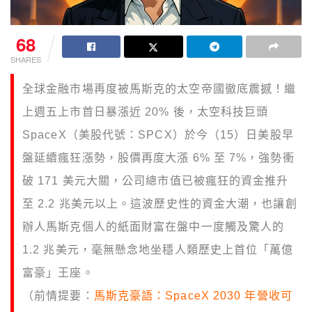
68
SHARES
全球金融市場再度被馬斯克的太空帝國徹底震撼！繼
上週五上市首日暴漲近 20% 後，太空科技巨頭
SpaceX（美股代號：SPCX）於今（15）日美股早
盤延續瘋狂漲勢，股價再度大漲 6% 至 7%，強勢衝
破 171 美元大關，公司總市值已被瘋狂的資金推升
至 2.2 兆美元以上。這波歷史性的資金大潮，也讓創
辦人馬斯克個人的紙面財富在盤中一度觸及驚人的
1.2 兆美元，毫無懸念地坐穩人類歷史上首位「萬億
富豪」王座。
（前情提要：
馬斯克豪語：SpaceX 2030 年營收可