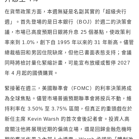
在貨幣政策方面，本週無疑是名副其實的「超級央行
週」。首先登場的是日本銀行（BOJ）於週二的決策會
議，市場已高度預期日銀將升息 25 個基點，使政策利
率來到 1.0%，創下自 1995 年以來的 31 年新高。儘管
總裁植田和男因住院缺席，但他已書面表態支持；會議
同時將檢討量化緊縮計畫，可能宣布放緩或暫停 2027
年 4 月起的國債購買。
緊接著在週三，美國聯準會（FOMC）的利率決策將成
為全球焦點。儘管市場普遍預期聯準會將按兵不動，維
持利率在 3.50% 至 3.75% 區間，但真正的重頭戲在於
新任主席 Kevin Warsh 的首次會後記者會。投資人高
度關注他將展現近期的偏鴿立場，還是回歸金融危機時