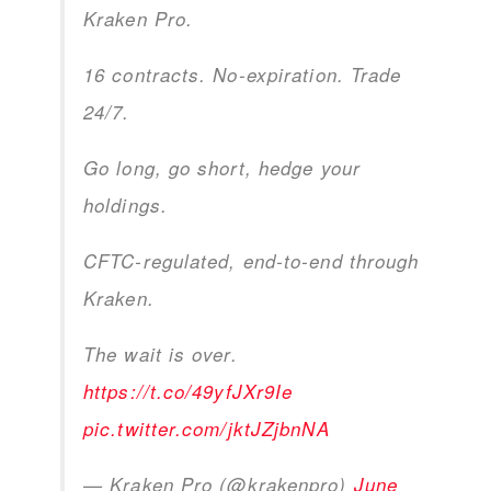
Kraken Pro.
16 contracts. No-expiration. Trade
24/7.
Go long, go short, hedge your
holdings.
CFTC-regulated, end-to-end through
Kraken.
The wait is over.
https://t.co/49yfJXr9Ie
pic.twitter.com/jktJZjbnNA
— Kraken Pro (@krakenpro)
June