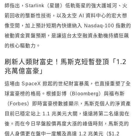
師指出，Starlink（星鏈）低軌衛星的強大護城河、火
箭回收的壟斷性技術，以及太空 AI 資料中心的宏大想
像空間，加上預計短期內快速納入 Nasdaq-100 指數的
被動資金買盤預期，是讓這台太空融資永動機持續狂飆
的核心驅動力。
刷新人類財富史！馬斯克短暫登頂「1.2
兆萬億富豪」
這場由 SpaceX 掀起的世紀財富暴風，也直接重塑了全
球富豪榜的格局。根據彭博（Bloomberg）與福布斯
（Forbes）即時富豪榜數據顯示，馬斯克個人的淨資產
目前已穩定站上 1.1 兆美元大關，遠遠將第二名遠拋在
後。而在今日早盤股價再度大漲的峰值時刻，馬斯克的
個人身價更在盤中一度觸及高達 1.2 兆美元（$1.2