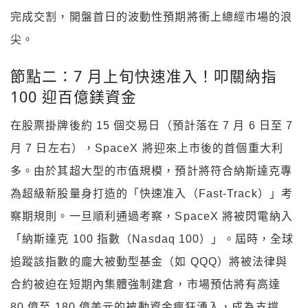
完成交割，開盤首日的波動性預期將衝上總經市場的浪
尖。
節點二：7 月上旬快速准入！叩關納指
100 迎百億鎂資金
在股票掛牌後約 15 個交易日（預計落在 7 月 6 日至 7
月 7 日左右），SpaceX 將迎來上市後的首個重大利
多。由於其超大型的市值規模，預計將符合納斯達克專
為超級新股量身打造的「快速准入（Fast-Track）」考
察期規則。一旦順利通過考察，SpaceX 將被閃電納入
「納斯達克 100 指數（Nasdaq 100）」。屆時，全球
追蹤該指數的龐大被動型基金（如 QQQ）將被法律與
合約被迫在短期內集體強制建倉，市場預估將有高達
80 億至 180 億美元的被動資金瘋狂湧入，成為支撐