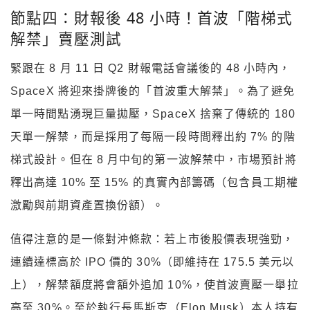
節點四：財報後 48 小時！首波「階梯式
解禁」賣壓測試
緊跟在 8 月 11 日 Q2 財報電話會議後的 48 小時內，
SpaceX 將迎來掛牌後的「首波重大解禁」。為了避免
單一時間點湧現巨量拋壓，SpaceX 捨棄了傳統的 180
天單一解禁，而是採用了每隔一段時間釋出約 7% 的階
梯式設計。但在 8 月中旬的第一波解禁中，市場預計將
釋出高達 10% 至 15% 的真實內部籌碼（包含員工期權
激勵與前期資產置換份額）。
值得注意的是一條對沖條款：若上市後股價表現強勁，
連續達標高於 IPO 價的 30%（即維持在 175.5 美元以
上），解禁額度將會額外追加 10%，使首波賣壓一舉拉
高至 30%。至於執行長馬斯克（Elon Musk）本人持有