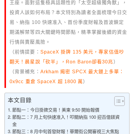
王座。面對這隻極具話題性的「太空超級獨角獸」，
投資人該如何布局？本文特別為讀者全面梳理今日交
易、納指 100 快速准入、首份季度財報及首波鎖定
期滿解禁等四大關鍵時間節點，精準掌握後續的資金
行情與賣壓風險。
（前情提要：
SpaceX 掛牌 135 美元，專家估值吵
翻天！晨星說「砍半」，Ron Baron卻看30兆
）
（背景補充：
Arkham 揭密 SPCX 最大鏈上多單：
0x9cc 重倉 SpaceX 超 1800 萬
）
本文目錄
節點一：今日掛牌交易！美東 9:50 開始報價
節點二：7 月上旬快速准入！叩關納指 100 迎百億鎂資
金
節點三：8 月中旬首發財報！華爾街公開審視三大焦點