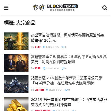
標籤:
大宗商品
高盛警告油價暴漲：極端情況布蘭特原油將突
破每桶120美元
BY
FLIP
2026-07-27
0
富爸爸喊黃金即將暴漲：5 年內每盎司衝 3.5 萬
美元，利潤在你買時就賺到
BY
FLIP
2026-06-29
0
鋁價暴漲 20% 創數十年新高！這兩家公司靠
「AI 視覺分揀」在垃圾堆中大賺戰爭財
BY
ASPEN
2026-05-21
0
2026年第一季黃金ETF市場報告：西方拋售潮與
東方資金的宏觀對沖博弈