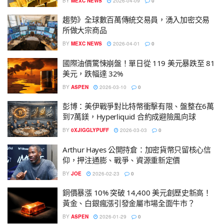
BY
MEXC NEWS
2026-04-09
0
趨勢》全球數百萬傳統交易員，湧入加密交易
所做大宗商品
BY
MEXC NEWS
2026-04-01
0
國際油價驚悚崩盤！單日從 119 美元暴跌至 81
美元，跌幅達 32%
BY
ASPEN
2026-03-10
0
彭博：美伊戰爭對比特幣衝擊有限、盤整在6萬
到7萬鎂，Hyperliquid 合約成避險風向球
BY
0XJIGGLYPUFF
2026-03-03
0
Arthur Hayes 公開持倉：加密貨幣只留核心信
仰，押注通膨、戰爭、資源重新定價
BY
JOE
2026-02-23
0
銅價暴漲 10% 突破 14,400 美元創歷史新高！
黃金、白銀瘋漲引發金屬市場全面牛市？
BY
ASPEN
2026-01-29
0