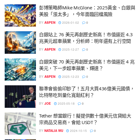
彭博策略師Mike McGlone：2025黃金、白銀與
美股「漲太多」，今年面臨回檔風險
BY
ASPEN
2026-01-02
0
白銀站上 76 美元再創歷史新高！市值逼近 4.3
兆美元超車蘋果，分析師：明年還有上行空間
BY
ASPEN
2025-12-27
0
白銀突破 70 美元再創歷史新高！市值逼近 4 兆
美元，下一步超車蘋果、輝達？
BY
ASPEN
2025-12-23
0
聯準會偷偷印鈔了！五月大買436億美元國債，
比特幣吃到量化寬鬆紅利？
BY
JOE
2025-05-18
0
Tether 想當銀行！擬提供數十億美元信貸給大
宗商品交易商，會給 USDT？
BY
NATALIA WU
2024-10-15
0