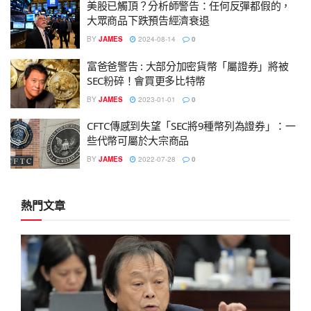
美股已觸頂？分析師警告：任何反彈都假的，
大眾商品下跌預告經濟衰退
BY
JAMES
2024-08-14
0
富爸爸警告 : 大部分加密貨幣「屬證券」將被
SEC粉碎！會買更多比特幣
BY
JAMES
2023-01-01
0
CFTC傳感到失望「SEC將9種幣列為證券」：一
些代幣可屬於大宗商品
BY
JAMES
2022-07-28
0
熱門文章