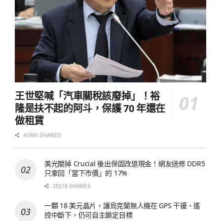
王世堅喊「汽車關稅該廢掉」！裕
隆是扶不起的阿斗，保護 70 年還在
做租賃
41990 SHARES
美光關掉 Crucial 後出保固改退現金！網友送修 DDR5
只拿回「當下市價」的 17%
25218 SHARES
一顆 18 美元晶片，讓烏克蘭無人機在 GPS 干擾、遙
控中斷下，仍可自主鎖定目標