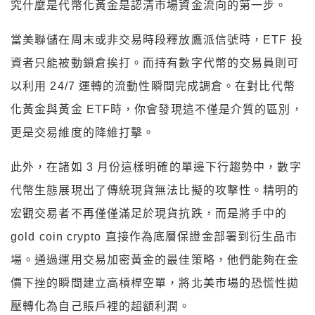
究什麼是代幣化黃金是認清市場資金流向的第一步。​
當美聯儲在周末或非交易時段釋放鷹派信號時，ETF 投
資者只能被動鎖倉挨打。而持有數字代幣的交易員則可
以利用 24/7 運轉的流動性瞬間完成調倉。在對比代幣
化黃金與黃金 ETF時，你會發現這不僅是介質的區別，
更是交易維度的降維打擊。​
此外，在諸如 3 月份這樣明確的單邊下行趨勢中，數字
代幣生態展現出了傳統現貨無法比擬的攻擊性。精明的
宏觀交易者不再僅僅滿足於現貨抗跌，而是將手中的
gold coin crypto 直接作為底層保證金部署到衍生品市
場。通過運用交易加密黃金的最佳策略，他們能夠在金
價下挫的瞬間建立高槓桿空單，將北美市場的恐慌性拋
壓轉化為自己賬戶裡的超額利潤。​