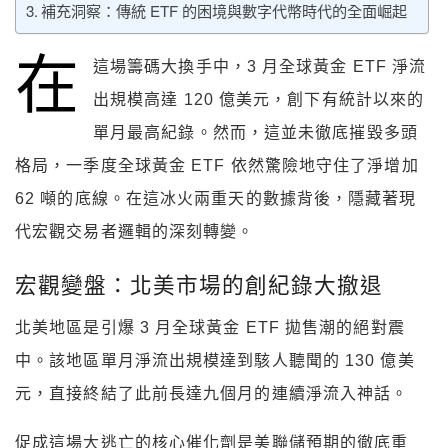
補充洞察：傳統 ETF 的困境與數字代幣時代的全面崛起
在
這場籌碼大換手中，3 月全球黃金 ETF 淨流
出規模高達 120 億美元，創下有統計以來的
單月最高紀錄。然而，這並未徹底摧毀多頭
格局，一季度全球黃金 ETF 依然驚險地守住了淨增加
62 噸的底線。在這冰火兩重天的數據背後，隱藏著現
代宏觀交易者邏輯的深刻轉變。​
宏觀變盤：北美市場的創紀錄大撤退​
北美地區是引爆 3 月全球黃金 ETF 拋售潮的絕對震
中。該地區單月淨流出規模達到駭人聽聞的 130 億美
元，直接終結了此前長達九個月的連續淨流入神話。​
促成這場大逃亡的核心催化劑是美聯儲預期的徹底重