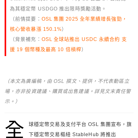
為其穩定幣 USDGO 推出限時獎勵活動。
（前情提要：
OSL 集團 2025 全年業績增長強勁，
核心營收暴漲 150.1%
）
（背景補充：
OSL 全球站推出 USDC 永續合約 支
援 19 個幣種及最高 10 倍槓桿
）
（本文為廣編稿，由 OSL 撰文、提供，不代表動區立
場，亦非投資建議、購買或出售建議。詳見文末責任警
示。）
全
球穩定幣交易及支付平台 OSL 集團宣布，旗
下穩定幣交易樞紐 StableHub 將推出