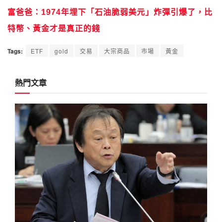
富爸爸：1974年埋下「石油脆弱美元」炸彈引爆了，比
特幣、黃金才是真正的錢
Tags:
ETF
gold
交易
大宗商品
市場
黃金
熱門文章