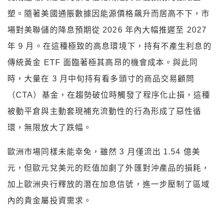
塑。隨著美國通脹數據因能源價格飆升而居高不下，市
場對美聯儲的降息預期從 2026 年內大幅推遲至 2027
年 9 月。在這種極致的高息環境下，持有不產生利息的
傳統黃金 ETF 面臨著極其高昂的機會成本。與此同
時，大量在 3 月中旬持有看多頭寸的商品交易顧問
（CTA）基金，在趨勢破位時觸發了程序化止損，這種
被動平倉與主動套現補充流動性的行為形成了惡性循
環，無限放大了跌幅。​
歐洲市場同樣未能幸免，雖然 3 月僅流出 1.54 億美
元，但歐元兌美元的貶值加劇了外匯對沖產品的損耗，
加上歐洲央行釋放的潛在加息信號，進一步壓制了區域
內的貴金屬投資需求。​