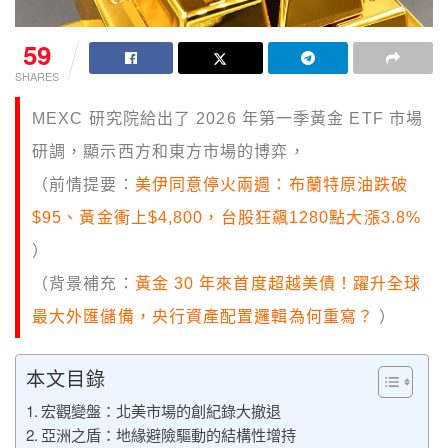
59
SHARES
MEXC 研究院給出了 2026 年第一季黃金 ETF 市場
研調，顯示西方和東方市場的博弈，
（前情提要：
美伊同意停火兩週：布蘭特原油跌破
$95、黃金衝上$4,800，台股狂飆1280點大漲3.8%
）
（背景補充：
黃金 30 年來首度超越美債！躍升全球
最大外匯儲備，央行資產配置邏輯為何重寫？
）
本文目錄
宏觀變盤：北美市場的創紀錄大撤退​
亞洲之盾：地緣避險驅動的結構性增持