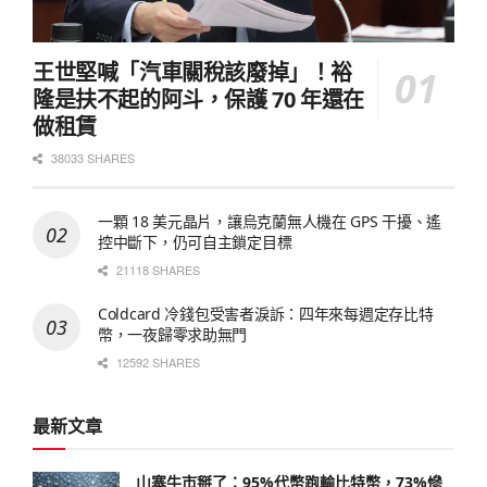
王世堅喊「汽車關稅該廢掉」！裕
隆是扶不起的阿斗，保護 70 年還在
做租賃
38033 SHARES
一顆 18 美元晶片，讓烏克蘭無人機在 GPS 干擾、遙
控中斷下，仍可自主鎖定目標
21118 SHARES
Coldcard 冷錢包受害者淚訴：四年來每週定存比特
幣，一夜歸零求助無門
12592 SHARES
最新文章
山寨牛市掰了：95%代幣跑輸比特幣，73%慘