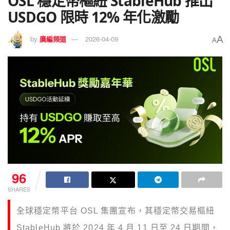
OSL 穩定幣樞紐 StableHub 推出
USDGO 限時 12% 年化激勵
A
by
廣編頻道
2026-04-09
A
96
SHARES
全球穩定幣平台 OSL 集團宣布，其穩定幣交易樞紐
StableHub 將於 2024 年 4 月 11 日至 24 日期間，