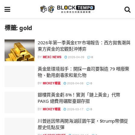
標籤:
gold
2026年第一季黃金ETF市場報告：西方拋售潮與
東方資金的宏觀對沖博弈
BY
MEXC NEWS
2026-04-09
0
黃金是環境殺手：開採一盎司要製造 79 噸廢棄
物、動用劇毒汞和氰化物
BY
MICKEY帽鼠
2026-04-08
0
銀樓買黃金虧 8%！實測「鏈上黃金」代幣
PAXG 總費用碾壓臺銀存摺
BY
MICKEY帽鼠
2026-03-17
0
川普迷因幣再開海湖莊園午宴，$trump幣價從
歷史低點反彈