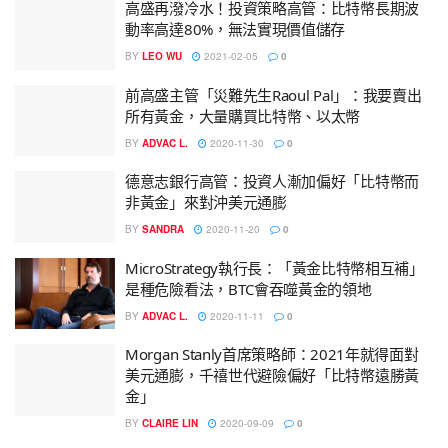
高盛再潑冷水！投資策略高管：比特幣長期波
動率高達80%，無法實現價值儲存
BY
LEO WU
2021-02-05
0
前高盛主管「災難先生Raoul Pal」：我要賣出
所有黃金，大量購買比特幣、以太幣
BY
ADVAC L.
2020-11-30
0
德意志銀行高管：投資人漸加偏好「比特幣而
非黃金」來對沖美元通膨
BY
SANDRA
2020-11-20
0
MicroStrategy執行長：「黃金比特幣相互補」
是種危險看法，BTC會吞噬黃金的領地
BY
ADVAC L.
2020-11-11
0
Morgan Stanly首席策略師：2021年就得面對
美元通膨，千禧世代避險偏好「比特幣遠勝黃
金」
BY
CLAIRE LIN
2020-09-09
0