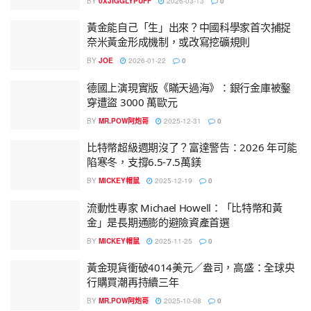
BY
0XJIGGLYPUFF
2026-03-13
0
黃金能自己「生」出來？中國科學家首次捕捉
奈米黃金形成機制，或改寫挖礦規則
BY
JOE
2026-01-22
0
德國上演現實版《瞞天過海》：銀行金庫被鑿
穿遭盜 3000 萬歐元
BY
MR.POW阿炮哥
2025-12-31
0
比特幣超級週期沒了？富達警告：2026 年可能
陷寒冬，支撐6.5-7.5萬鎂
BY
MICKEY帽鼠
2025-12-19
0
流動性專家 Michael Howell：「比特幣和黃
金」是長期通膨的避險資產首選
BY
MICKEY帽鼠
2025-11-25
0
黃金現貨衝破4014美元／盎司，高盛：全球央
行購買潮再持續三年
BY
MR.POW阿炮哥
2025-10-08
0