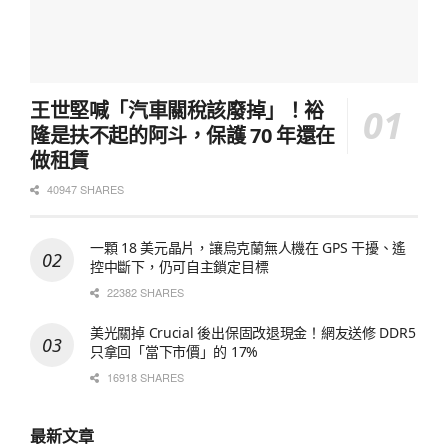
王世堅喊「汽車關稅該廢掉」！裕
隆是扶不起的阿斗，保護 70 年還在
做租賃
40947 SHARES
一顆 18 美元晶片，讓烏克蘭無人機在 GPS 干擾、遙
控中斷下，仍可自主鎖定目標
22382 SHARES
美光關掉 Crucial 後出保固改退現金！網友送修 DDR5
只拿回「當下市價」的 17%
16918 SHARES
最新文章