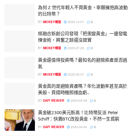
為何 Z 世代年輕人不買黃金，寧願擁抱高波動
的比特幣？
BY
MICKEY帽鼠
2025-10-01
0
核融合新創公司發現「把汞變黃金」一邊發電
煉金術，興奮之餘還沒證實
BY
MICKEY帽鼠
2025-07-25
0
黃金還值得投資嗎？最知名的避險資產是否過
氣
BY
MICKEY帽鼠
2025-05-27
0
黃金真的是避險資產嗎？年化波動率甚至高於
美股、買錯時機照樣血虧..
BY
DAFI WEAVER
2024-05-09
0
黃金破2300美元新高！比特幣反派 Peter
Schiff：快賣BTC改投黃金，不然一生貧窮
BY
DAFI WEAVER
2024-04-04
0