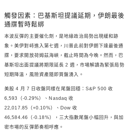
觸發因素：巴基斯坦提議延期，伊朗最後
通牒暫時鬆綁
本波反彈的主要催化劑，是地緣政治局勢出現緩和跡
象。美伊對峙進入第七週，川普此前對伊朗下達最後通
牒，要求開放荷姆茲海峽，截止時間為今晚。然而，巴
基斯坦出面提議將期限延長 2 週，市場解讀為緊張局勢
短期降溫，風險資產隨即買盤湧入。
美股 4 月 7 日收盤同樣在尾盤回穩：S&P 500 收
6,593（-0.29%）、Nasdaq 收
22,017.85（+0.10%）、Dow 收
46,584.46（-0.18%），三大指數尾盤小幅回升，與加
密市場的反彈節奏相呼應。