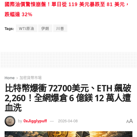
國際油價驚悚崩盤！單日從 119 美元暴跌至 81 美元，
跌幅達 32%
Tags:
WTI原油
伊朗
川普
Home
加密貨幣市場
比特幣爆衝 72700美元、ETH 飆破
2,260！全網爆倉 6 億鎂 12 萬人遭
血洗
A
by
0xJigglypuff
2026-04-08
A