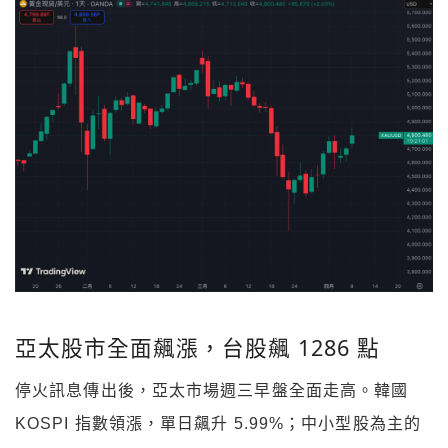
亞太股市全面飆漲，台股飆 1286 點
停火訊息傳出後，亞太市場週三早盤全面走高。韓國
KOSPI 指數領漲，單日飆升 5.99%；中小型股為主的