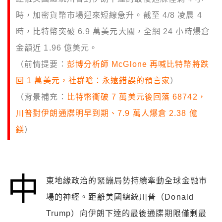
時，加密貨幣市場迎來短線急升。截至 4/8 凌晨 4
時，比特幣突破 6.9 萬美元大關，全網 24 小時爆倉
金額近 1.96 億美元。
（前情提要：
彭博分析師 McGlone 再喊比特幣將跌
回 1 萬美元，社群嗆：永遠錯誤的預言家
）
（背景補充：
比特幣衝破 7 萬美元後回落 68742，
川普對伊朗通牒明早到期、7.9 萬人爆倉 2.38 億
鎂
）
中
東地緣政治的緊繃局勢持續牽動全球金融市
場的神經。距離美國總統川普（Donald
Trump）向伊朗下達的最後通牒期限僅剩最