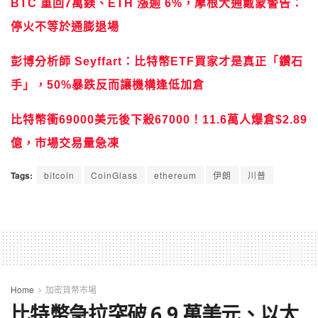
BTC 重回7萬鎂、ETH 漲逾 6%，摩根大通戴蒙警告：
停火不等於通膨退場
彭博分析師 Seyffart：比特幣ETF買家才是真正「鑽石
手」，50%暴跌反而讓機構逢低加倉
比特幣衝69000美元後下殺67000！11.6萬人爆倉$2.89
億，市場交易量急凍
Tags:
bitcoin
CoinGlass
ethereum
伊朗
川普
Home
加密貨幣市場
比特幣急拉突破 6.9 萬美元、以太