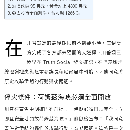
油價跌破 95 美元，黃金站上 4800 美元
亞太股市全面飆漲，台股飆 1286 點
在
川普設定的最後期限前不到幾小時，美伊雙
方完成了各方都未預期的大逆轉。川普週三
稍早在 Truth Social 發文確認，在巴基斯坦
總理謝裡夫與陸軍參謀長穆尼爾居中斡旋下，他同意將
原定攻擊伊朗的行動延後兩週。
停火條件：荷姆茲海峽必須全面開放
川普在宣告中明確開列前提：「伊朗必須同意完全、立
即且安全地開放荷姆茲海峽。」他隨後宣布：「我同意
暫停對伊朗的轟炸與攻擊行動，為期兩週。這將是一次