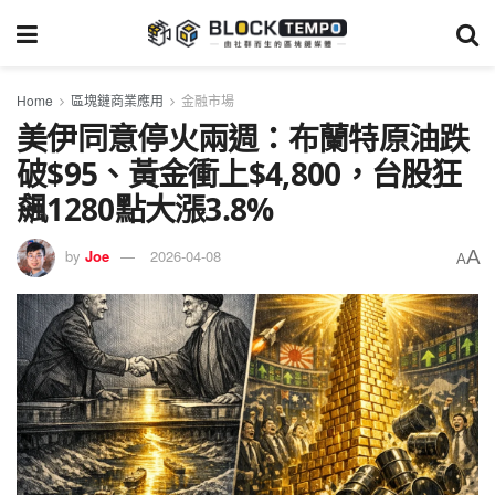
Home
區塊鏈商業應用
金融市場
美伊同意停火兩週：布蘭特原油跌
破$95、黃金衝上$4,800，台股狂
飆1280點大漲3.8%
A
by
Joe
2026-04-08
A