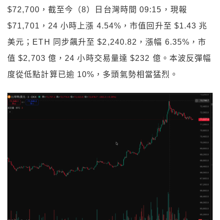
$72,700，截至今（8）日台灣時間 09:15，現報
$71,701，24 小時上漲 4.54%，市值回升至 $1.43 兆
美元；ETH 同步飆升至 $2,240.82，漲幅 6.35%，市
值 $2,703 億，24 小時交易量達 $232 億。本波反彈幅
度從低點計算已逾 10%，多頭氣勢相當猛烈。