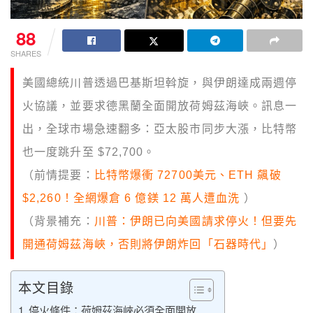
88
SHARES
美國總統川普透過巴基斯坦斡旋，與伊朗達成兩週停
火協議，並要求德黑蘭全面開放荷姆茲海峽。訊息一
出，全球市場急速翻多：亞太股市同步大漲，比特幣
也一度跳升至 $72,700。
（前情提要：
比特幣爆衝 72700美元、ETH 飆破
$2,260！全網爆倉 6 億鎂 12 萬人遭血洗
）
（背景補充：
川普：伊朗已向美國請求停火！但要先
開通荷姆茲海峽，否則將伊朗炸回「石器時代」
）
本文目錄
停火條件：荷姆茲海峽必須全面開放