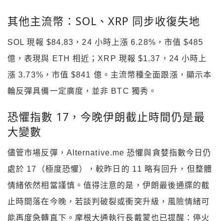
其他主流幣：SOL、XRP 同步收復失地
SOL 現報 $84.83，24 小時上漲 6.28%，市值 $485
億，表現與 ETH 相近；XRP 現報 $1.37，24 小時上
漲 3.73%，市值 $841 億。主流幣種全面跟漲，顯示本
輪反彈具備一定廣度，並非 BTC 獨秀。
恐懼指數 17，今晚伊朗截止時間仍是最
大變數
儘管市場反彈，Alternative.me 恐懼與貪婪指數今日仍
處於 17（極度恐懼），較昨日的 11 略有回升，但整體
情緒依然相當謹慎。值得注意的是，伊朗最後通牒的截
止時間落在今晚，若談判破裂或衝突升級，風險情緒可
能再度急轉直下。摩根大通執行長戴蒙也已提醒：停火