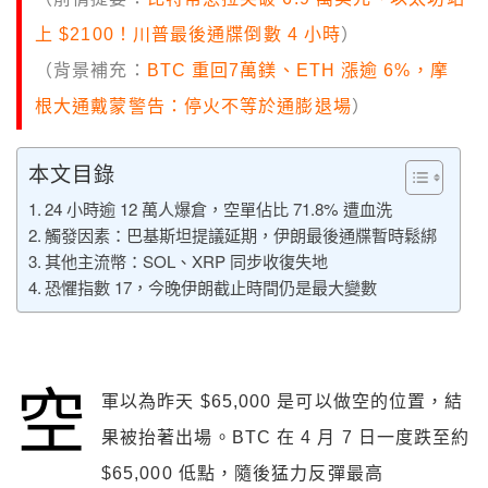
上 $2100！川普最後通牒倒數 4 小時
）
（背景補充：
BTC 重回7萬鎂、ETH 漲逾 6%，摩
根大通戴蒙警告：停火不等於通膨退場
）
本文目錄
24 小時逾 12 萬人爆倉，空單佔比 71.8% 遭血洗
觸發因素：巴基斯坦提議延期，伊朗最後通牒暫時鬆綁
其他主流幣：SOL、XRP 同步收復失地
恐懼指數 17，今晚伊朗截止時間仍是最大變數
空
軍以為昨天 $65,000 是可以做空的位置，結
果被抬著出場。BTC 在 4 月 7 日一度跌至約
$65,000 低點，隨後猛力反彈最高