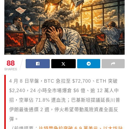
88
SHARES
4 月 8 日早盤，BTC 急拉至 $72,700、ETH 突破
$2,240，24 小時全市場爆倉 $6 億、逾 12 萬人中
招，空單佔 71.8% 遭血洗；巴基斯坦提議延長川普
伊朗最後通牒 2 週，停火希望帶動風險資產全面反
彈。
（前情提要：
比特幣急拉突破 6.9 萬美元、以太坊站