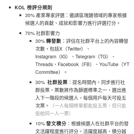
KOL 榜評分規則
30% 產業專家評選：邀請區塊鏈領域的專家根據
候選人的貢獻、成就和影響力進行評選打分。
70% 社群影響力
30%
轉發數
：評估在社群平台上的內容轉發
次數，包括X（Twitter）、
Instagram（IG）、Telegram（TG）、
Threads、Facebook（FB）、YouTube（YT
Committee）。
30%
社群投票
：提名時間內，同步進行社
群投票，票數將作為篩選標準之一，選出進
入下一階段的候選人，每個用戶每天可投五
次票。
（一人每個榜單都能投五票，但只能
投給同一人一票）
10%
發文積分
：根據候選人在社群平台的發
文活躍程度進行評分，活躍度越高，積分越