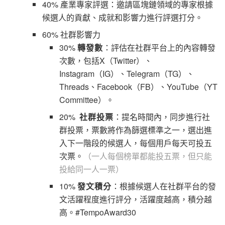
40% 產業專家評選：邀請區塊鏈領域的專家根據
候選人的貢獻、成就和影響力進行評選打分。
60% 社群影響力
30%
轉發數
：評估在社群平台上的內容轉發
次數，包括X（Twitter）、
Instagram（IG）、Telegram（TG）、
Threads、Facebook（FB）、YouTube（YT
Committee）。
20%
社群投票
：提名時間內，同步進行社
群投票，票數將作為篩選標準之一，選出進
入下一階段的候選人，每個用戶每天可投五
次票。
（一人每個榜單都能投五票，但只能
投給同一人一票）
10%
發文積分
：根據候選人在社群平台的發
文活躍程度進行評分，活躍度越高，積分越
高。#TempoAward30