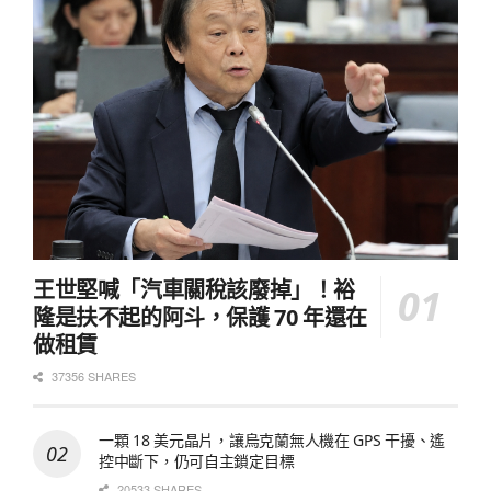
王世堅喊「汽車關稅該廢掉」！裕
隆是扶不起的阿斗，保護 70 年還在
做租賃
37356 SHARES
一顆 18 美元晶片，讓烏克蘭無人機在 GPS 干擾、遙
控中斷下，仍可自主鎖定目標
20533 SHARES