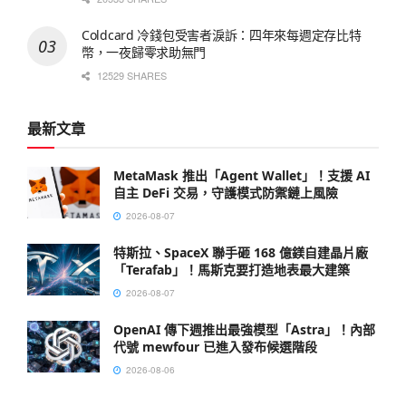
Coldcard 冷錢包受害者淚訴：四年來每週定存比特
幣，一夜歸零求助無門
12529 SHARES
最新文章
MetaMask 推出「Agent Wallet」！支援 AI
自主 DeFi 交易，守護模式防禦鏈上風險
2026-08-07
特斯拉、SpaceX 聯手砸 168 億鎂自建晶片廠
「Terafab」！馬斯克要打造地表最大建築
2026-08-07
OpenAI 傳下週推出最強模型「Astra」！內部
代號 mewfour 已進入發布候選階段
2026-08-06