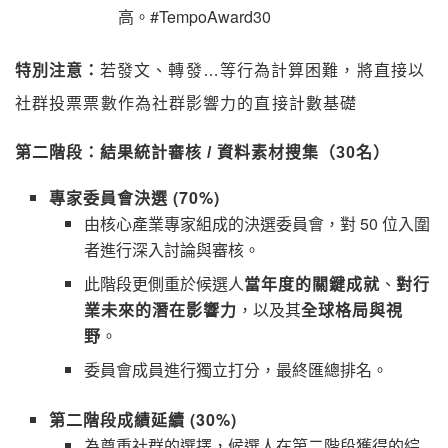
高。#TempoAward30
特別注意：
若發文、轉發…等行為計算困難，將直接以
社群投票票數作為社群影響力的直接計數基礎
第二階段：結果統計審核 / 資料素材搜集（30名）
專家委員會決選 (70%)
由核心產業專家組成的決選委員會，對 50 位入圍
者進行深入討論與審核。
此階段更側重於候選人
當年度的關鍵成就
、
對行
業未來的潛在影響力
，以及其
全球格局與視
野
。
委員會成員進行獨立打分，最終匯總排名。
第二階段成績延續 (30%)
為尊重社群的選擇，候選人在第二階段獲得的綜