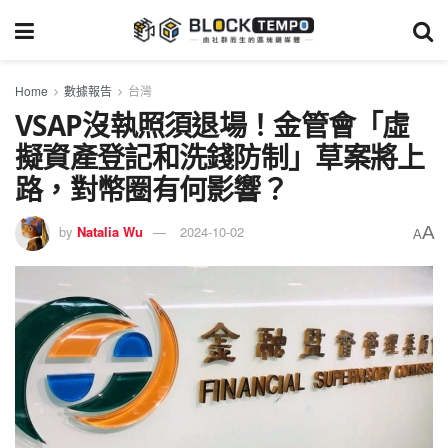
Home
數據報告
台灣
VSAP沒執照須退場！金管會「虛
擬資產登記和洗錢防制」草案將上
路，對幣圈有何影響？
A
by
Natalia Wu
2024-10-02
A