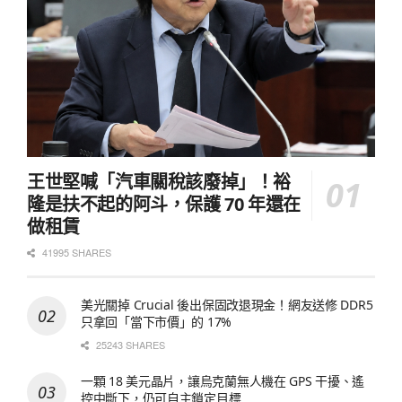
王世堅喊「汽車關稅該廢掉」！裕
隆是扶不起的阿斗，保護 70 年還在
做租賃
41995 SHARES
美光關掉 Crucial 後出保固改退現金！網友送修 DDR5
只拿回「當下市價」的 17%
25243 SHARES
一顆 18 美元晶片，讓烏克蘭無人機在 GPS 干擾、遙
控中斷下，仍可自主鎖定目標