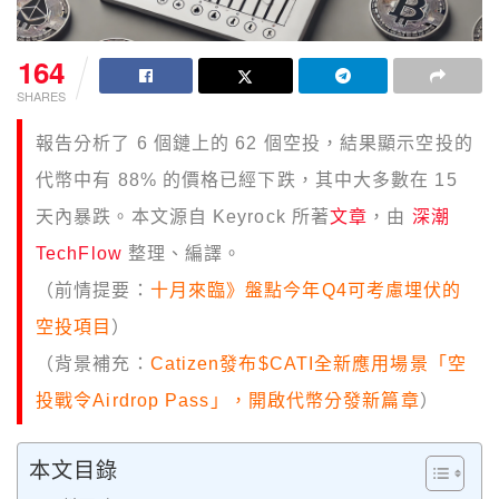
164
SHARES
報告分析了 6 個鏈上的 62 個空投，結果顯示空投的
代幣中有 88% 的價格已經下跌，其中大多數在 15
天內暴跌。本文源自 Keyrock 所著
文章
，由
深潮
TechFlow
整理、編譯。
（前情提要：
十月來臨》盤點今年Q4可考慮埋伏的
空投項目
）
（背景補充：
Catizen發布$CATI全新應用場景「空
投戰令Airdrop Pass」，開啟代幣分發新篇章
）
本文目錄