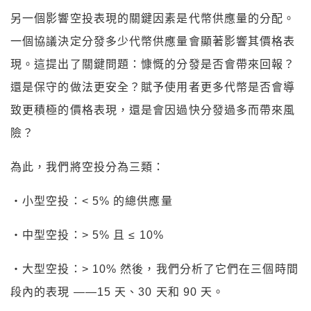
另一個影響空投表現的關鍵因素是代幣供應量的分配。
一個協議決定分發多少代幣供應量會顯著影響其價格表
現。這提出了關鍵問題：慷慨的分發是否會帶來回報？
還是保守的做法更安全？賦予使用者更多代幣是否會導
致更積極的價格表現，還是會因過快分發過多而帶來風
險？
為此，我們將空投分為三類：
・小型空投：< 5% 的總供應量
・中型空投：> 5% 且 ≤ 10%
・大型空投：> 10% 然後，我們分析了它們在三個時間
段內的表現 ——15 天、30 天和 90 天。