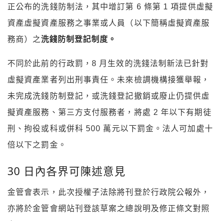
正公布的洗錢防制法，其中增訂第 6 條第 1 項提供虛擬
資產虛擬資產服務之事業或人員（以下簡稱虛擬資產服
務商）之
洗錢防制登記制度。
不同於此前的行政罰，8 月生效的洗錢法制新法已針對
虛擬資產業者列出刑事責任。未來檢調機構接獲舉報，
未完成洗錢防制登記，或洗錢登記撤銷或廢止仍提供虛
擬資產服務、第三方支付服務者，將處 2 年以下有期徒
刑、拘役或科或併科 500 萬元以下罰金。法人可加處十
倍以下之罰金。
30 日內各界可陳述意見
金管會表示，此次授權子法除將刊登於行政院公報外，
亦將於金管會網站刊登該草案之總說明及修正條文對照