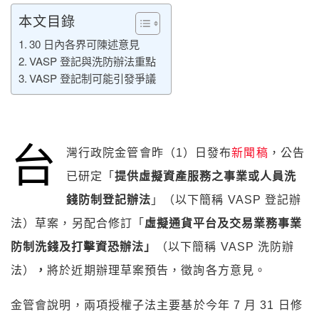
本文目錄
30 日內各界可陳述意見
VASP 登記與洗防辦法重點
VASP 登記制可能引發爭議
台
灣行政院金管會昨（1）日發布
新聞稿
，公告
已研定「
提供虛擬資產服務之事業或人員洗
錢防制登記辦法
」（以下簡稱 VASP 登記辦
法）草案，另配合修訂「
虛擬通貨平台及交易業務事業
防制洗錢及打擊資恐辦法」
（以下簡稱 VASP 洗防辦
法）
，
將於近期辦理草案預告，徵詢各方意見。
金管會說明，兩項授權子法主要基於今年 7 月 31 日修