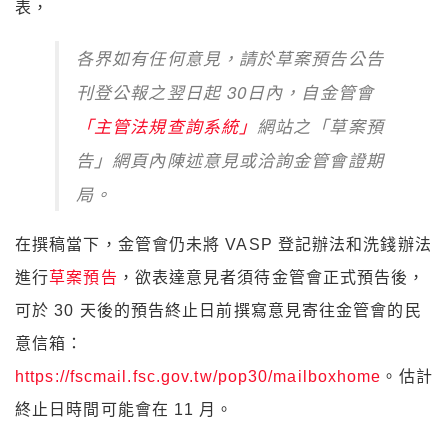
表，
各界如有任何意見，請於草案預告公告
刊登公報之翌日起 30日內，自金管會
「主管法規查詢系統」
網站之「草案預
告」網頁內陳述意見或洽詢金管會證期
局。
在撰稿當下，金管會仍未將
VASP 登記辦法和洗錢辦法
進行
草案預告
，欲表達意見者須待金管會正式預告後，
可於 30 天後的預告終止日前撰寫意見寄往金管會的民
意信箱：
https://fscmail.fsc.gov.tw/pop30/mailboxhome
。估計
終止日時間可能會在 11 月。