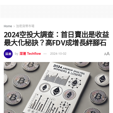
Home
加密貨幣市場
2024空投大調查：首日賣出是收益
最大化秘訣？高FDV成增長絆腳石
A
by
深潮 Techflow
2024-10-02
A