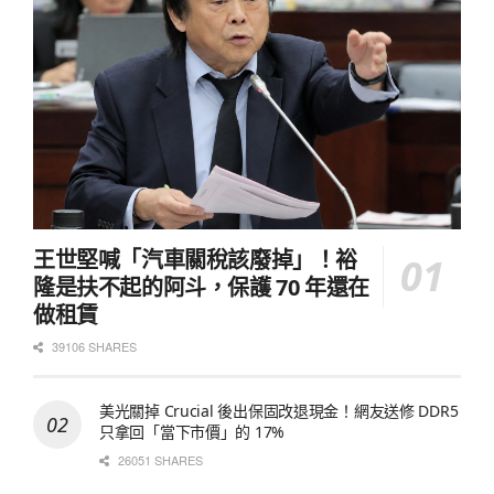
王世堅喊「汽車關稅該廢掉」！裕
隆是扶不起的阿斗，保護 70 年還在
做租賃
39106 SHARES
美光關掉 Crucial 後出保固改退現金！網友送修 DDR5
只拿回「當下市價」的 17%
26051 SHARES