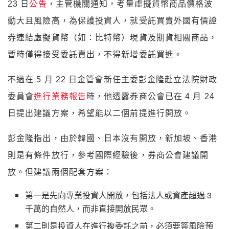
23 日
公告
，主管機關通知，考量虛擬貨幣商品價格波
動大且風險高，為保護投資人，就受託買賣外國有價證
券連結虛擬貨幣（如：比特幣）現貨及期貨相關商品，
暫時僅得接受委託賣出，不得新增委託買進。
不過在 5 月 22 日金管會新任主委彭金隆赴立法院財政
委員會
進行業務報告
時，他透露券商公會已在 4 月 24
日提出建議方案，希望能以二個前提進行開放。
彭金隆指出，由於韓國、日本沒有開放，新加坡、香港
則是有條件放行，參考國際經驗後，券商公會建議開
放。但建議兩個配套方案：
第一是先向專業投資人開放，包括法人或資產超過 3
千萬的自然人，而非直接開放民眾。
第二則是投資人在進行複委託之前，必須要簽風險預