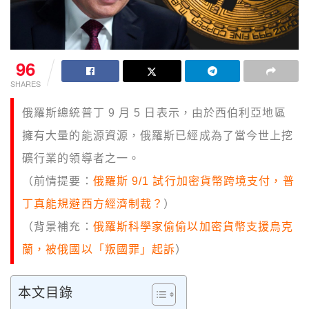
96
SHARES
俄羅斯總統普丁 9 月 5 日表示，由於西伯利亞地區
擁有大量的能源資源，俄羅斯已經成為了當今世上挖
礦行業的領導者之一。
（前情提要：
俄羅斯 9/1 試行加密貨幣跨境支付，普
丁真能規避西方經濟制裁？
）
（背景補充：
俄羅斯科學家偷偷以加密貨幣支援烏克
蘭，被俄國以「叛國罪」起訴
）
本文目錄