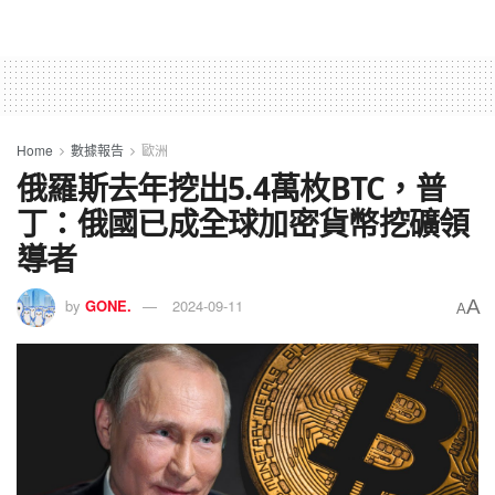
Home
數據報告
歐洲
俄羅斯去年挖出5.4萬枚BTC，普
丁：俄國已成全球加密貨幣挖礦領
導者
A
by
GONE.
2024-09-11
A