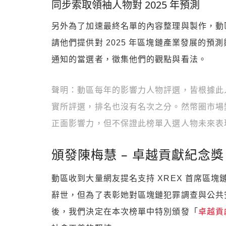
同步索取領袖人物對 2025 年預測
另外為了加速最終名單的內容整理與製作，動區
請他們提供對 2025 年區塊鏈產業發展的預
通知的當選者，徵集他們的觀點與看法。
聲明：動區每年的影響力人物評選，皆根據此
實所評選，排名也沒有名次之分。然幣圈市場
正面影響力，但不保證此榜單入選人物未來表
頒發陳梅慧 – 卓越貢獻紀念獎
動區收到大量網友提名支持 XREX 首席區塊
辭世，但為了表彰她對區塊鏈犯罪調查與公共安
後，我們決定在本次榜單中特別頒發「
卓越貢