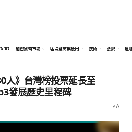
WARD
加密貨幣市場
區塊鏈商業應用
技術
法規
區
30人》台灣榜投票延長至
eb3發展歷史里程碑
A
A