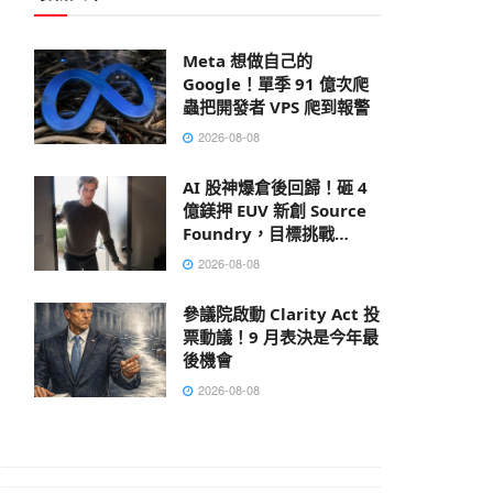
Meta 想做自己的
Google！單季 91 億次爬
蟲把開發者 VPS 爬到報警
2026-08-08
AI 股神爆倉後回歸！砸 4
億鎂押 EUV 新創 Source
Foundry，目標挑戰
ASML
2026-08-08
參議院啟動 Clarity Act 投
票動議！9 月表決是今年最
後機會
2026-08-08