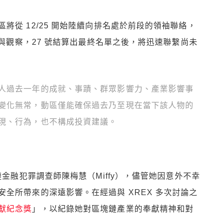
將從 12/25 開始陸續向排名處於前段的領袖聯絡，
測與觀察，27 號結算出最終名單之後，將迅速聯繫尚未
人過去一年的成就、事蹟、群眾影響力、產業影響事
變化無常，動區僅能確保過去乃至現在當下該人物的
現、行為，也不構成投資建議。
鏈金融犯罪調查師陳梅慧（Miffy），儘管她因意外不幸
全所帶來的深遠影響。在經過與 XREX 多次討論之
獻紀念獎
」，以紀錄她對區塊鏈產業的奉獻精神和對