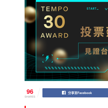
96
分享至Facebook
SHARES