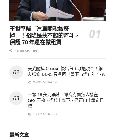
王世堅喊「汽車關稅該廢
掉」！裕隆是扶不起的阿斗，
保護 70 年還在做租賃
41995 SHARES
美光關掉 Crucial 後出保固改退現金！網
友送修 DDR5 只拿回「當下市價」的 17%
25243 SHARES
一顆 18 美元晶片，讓烏克蘭無人機在
GPS 干擾、遙控中斷下，仍可自主鎖定目
標
18835 SHARES
最新文章