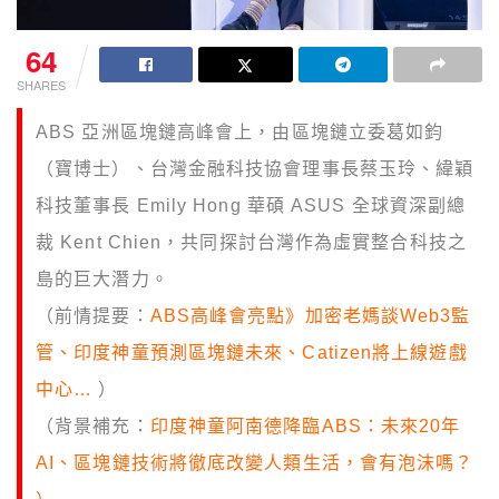
64
SHARES
ABS 亞洲區塊鏈高峰會上，由區塊鏈立委葛如鈞
（寶博士）、台灣金融科技協會理事長蔡玉玲、緯穎
科技董事長 Emily Hong 華碩 ASUS 全球資深副總
裁 Kent Chien，共同探討台灣作為虛實整合科技之
島的巨大潛力。
（前情提要：
ABS高峰會亮點》加密老媽談Web3監
管、印度神童預測區塊鏈未來、Catizen將上線遊戲
中心…
）
（背景補充：
印度神童阿南德降臨ABS：未來20年
AI、區塊鏈技術將徹底改變人類生活，會有泡沫嗎？