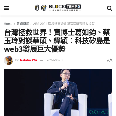
Home
專題總覽
ABS 2024 區塊鏈高峰會演講精華整理＆追蹤
台灣拯救世界！寶博士葛如鈞、蔡
玉玲對談華碩、緯穎：科技矽島是
web3發展巨大優勢
A
by
Natalia Wu
2024-08-07
A