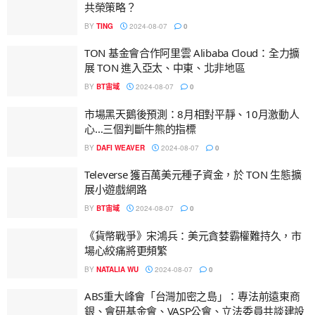
共榮策略？
BY
TING
2024-08-07
0
TON 基金會合作阿里雲 Alibaba Cloud：全力擴
展 TON 進入亞太、中東、北非地區
BY
BT宙域
2024-08-07
0
市場黑天鵝後預測：8月相對平靜、10月激動人
心…三個判斷牛熊的指標
BY
DAFI WEAVER
2024-08-07
0
Televerse 獲百萬美元種子資金，於 TON 生態擴
展小遊戲網路
BY
BT宙域
2024-08-07
0
《貨幣戰爭》宋鴻兵：美元貪婪霸權難持久，市
場心絞痛將更頻繁
BY
NATALIA WU
2024-08-07
0
ABS重大峰會「台灣加密之島」：專法前遠東商
銀、會研基金會、VASP公會、立法委員共談建設