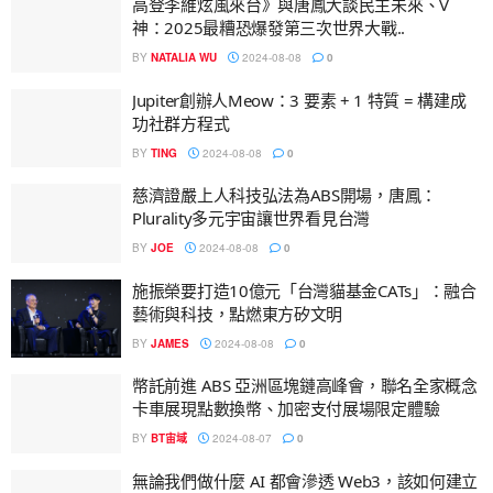
高登李維炫風來台》與唐鳳大談民主未來、V
神：2025最糟恐爆發第三次世界大戰..
BY
NATALIA WU
2024-08-08
0
Jupiter創辦人Meow：3 要素 + 1 特質 = 構建成
功社群方程式
BY
TING
2024-08-08
0
慈濟證嚴上人科技弘法為ABS開場，唐鳳：
Plurality多元宇宙讓世界看見台灣
BY
JOE
2024-08-08
0
施振榮要打造10億元「台灣貓基金CATs」：融合
藝術與科技，點燃東方矽文明
BY
JAMES
2024-08-08
0
幣託前進 ABS 亞洲區塊鏈高峰會，聯名全家概念
卡車展現點數換幣、加密支付展場限定體驗
BY
BT宙域
2024-08-07
0
無論我們做什麼 AI 都會滲透 Web3，該如何建立