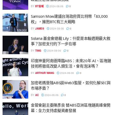
BY
BT宙域
2024-08-06
0
Samson Mow建議台灣政府買比特幣「83,000
枚」，擁抱BTC有三大戰略
BY
JAMES
2024-08-06
0
Solana 基金會總裁 Lily：什麼是本輪週期最大敘
事？加密支付的下一步在哪
BY
TING
2024-08-06
0
印度神童阿南德降臨ABS：未來20年 AI、區塊鏈
技術將徹底改變人類生活，會有泡沫嗎？
BY
ARTHUR WANG
2024-08-06
0
加密老媽登陸ABS談Web3監管，如何化解SEC與
市場矛盾？
BY
AC
2024-08-06
0
金管會副主委陳彥良 替ABS亞洲區塊鏈高峰會開
幕：全力支持虛擬資產發展