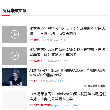
所有專題文章
獨家專訪》貨幣戰爭宋鴻兵：全球暴跌不是黑天
鵝，「日圓套利」還會再崩盤
BY
TING
2024-09-04
0
獨家專訪》印度神童阿南德：我不是神棍，是占
星學者！歡迎質疑人士來踢館
BY
JAMES
2024-08-30
0
ABS獨家專訪》Gitcoin共同創辦人Scott：台灣是現實與
Web3治理的重要交匯點
BY
AC
2024-08-30
0
搶先觀看 已解鎖
中本聰守護者》Coinbase法務長揭露澳本聰造假
證據：社群力量是最大武器
BY
ARTHUR WANG
2024-08-13
0