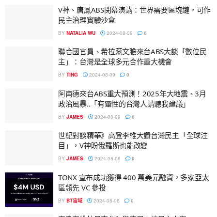
V神、唐鳳ABS閉幕演講：世界需要區塊鏈，可作
民主治理實驗沙盒
BY
NATALIA WU
2024-08-09
0
聯合國官員、希拉蕊文膽來台ABS大談「數位民
主」：台灣是全球多元合作重大機會
BY
TING
2024-08-09
0
阿南德來台ABS重大預測！2025年大地震、3月
政治風暴..「有靈性的台灣人請聽我建議」
BY
JAMES
2024-08-09
0
世紀對談精華》高登李維大讚台灣民主「全球注
目」，V神盼俄羅斯也能改變
BY
JAMES
2024-08-09
0
TONX 宣布成功獲得 400 萬美元融資，多家亞太
區領先 VC 參投
BY
BT宙域
2024-08-08
0