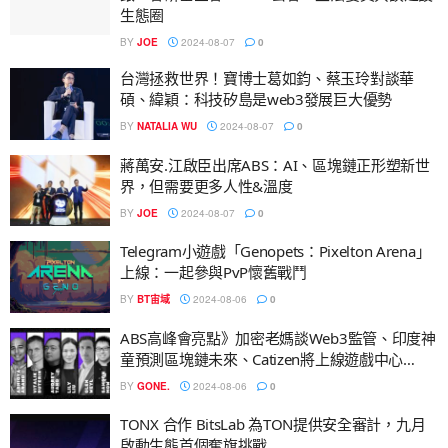
生態圈
BY
JOE
2024-08-07
0
台灣拯救世界！寶博士葛如鈞、蔡玉玲對談華
碩、緯穎：科技矽島是web3發展巨大優勢
BY
NATALIA WU
2024-08-07
0
蔣萬安.江啟臣出席ABS：AI、區塊鏈正形塑新世
界，但需要更多人性&溫度
BY
JOE
2024-08-07
0
Telegram小遊戲「Genopets：Pixelton Arena」
上線：一起參與PvP懷舊戰鬥
BY
BT宙域
2024-08-06
0
ABS高峰會亮點》加密老媽談Web3監管、印度神
童預測區塊鏈未來、Catizen將上線遊戲中心…
BY
GONE.
2024-08-06
0
TONX 合作 BitsLab 為TON提供安全審計，九月
啟動生態首個奪旗挑戰