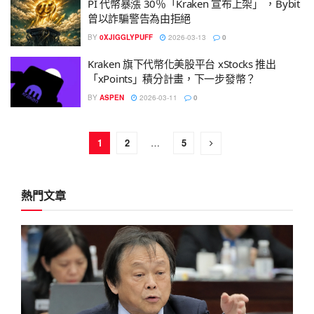
PI 代幣暴漲 30％「Kraken 宣布上架」 ，Bybit
曾以詐騙警告為由拒絕
BY
0XJIGGLYPUFF
2026-03-13
0
Kraken 旗下代幣化美股平台 xStocks 推出
「xPoints」積分計畫，下一步發幣？
BY
ASPEN
2026-03-11
0
1
2
…
5
熱門文章