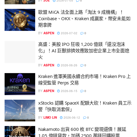
BY
JOE
2026-07-05
0
歐盟 MiCA 法全面上路「淘汰 9 成機構」！
Coinbase、OKX、Kraken 成贏家，幣安未能如
期拿牌
BY
ASPEN
2026-07-02
0
高盛：美股 IPO 狂吸 1,200 億鎂「還沒泡沫
化」！AI 巨獸排擠效應致加密企業上市全面熄
火
BY
ASPEN
2026-06-26
0
Kraken 進軍美國永續合約市場！Kraken Pro 上
線受監管 Perps 交易
BY
ASPEN
2026-06-15
0
xStocks 認購 SpaceX 配額大砍！Kraken 員工示
警「快取消套保」
BY
LIMO LIN
2026-06-12
0
Nakamoto 出貨 600 枚 BTC 變現還債！展延
1.05 億鎂貸款，加碼 2500 萬鎂回購股票