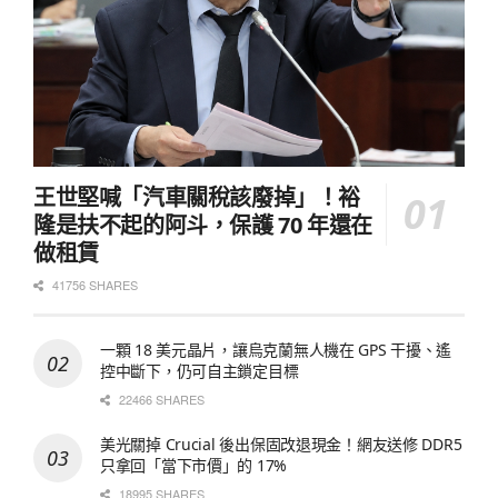
王世堅喊「汽車關稅該廢掉」！裕
隆是扶不起的阿斗，保護 70 年還在
做租賃
41756 SHARES
一顆 18 美元晶片，讓烏克蘭無人機在 GPS 干擾、遙
控中斷下，仍可自主鎖定目標
22466 SHARES
美光關掉 Crucial 後出保固改退現金！網友送修 DDR5
只拿回「當下市價」的 17%
18995 SHARES