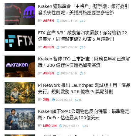
Kraken 獲聯準會「主帳戶」惹爭議：銀行憂引
發系統性風險，美議員施壓要更多細節
BY
ASPEN
2026-04-10
0
FTX 宣佈 3/31 啟動第四次還款！派發總額 22
億美元，同時敲定優先股東 5 月還款日
BY
ASPEN
2026-03-19
0
Kraken 暫停 IPO 上市計畫！財務長年初已遭解
職，200 億鎂估值遭遇加密寒流
BY
ASPEN
2026-03-19
0
Pi Network 推出 Launchpad 測試版！用「產品
先行」規則啟動 5.26 億枚 Pi 獎勵計劃
BY
冷麵
2026-03-18
0
Kraken旗下SPAC公司物色反向併購：瞄準穩定
幣、DeFi，估值最高100億美元
BY
LIMO LIN
2026-03-14
0