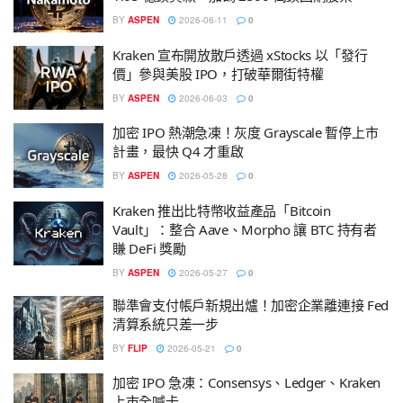
BY
ASPEN
2026-06-11
0
Kraken 宣布開放散戶透過 xStocks 以「發行
價」參與美股 IPO，打破華爾街特權
BY
ASPEN
2026-06-03
0
加密 IPO 熱潮急凍！灰度 Grayscale 暫停上市
計畫，最快 Q4 才重啟
BY
ASPEN
2026-05-28
0
Kraken 推出比特幣收益產品「Bitcoin
Vault」：整合 Aave、Morpho 讓 BTC 持有者
賺 DeFi 獎勵
BY
ASPEN
2026-05-27
0
聯準會支付帳戶新規出爐！加密企業離連接 Fed
清算系統只差一步
BY
FLIP
2026-05-21
0
加密 IPO 急凍：Consensys、Ledger、Kraken
上市全喊卡