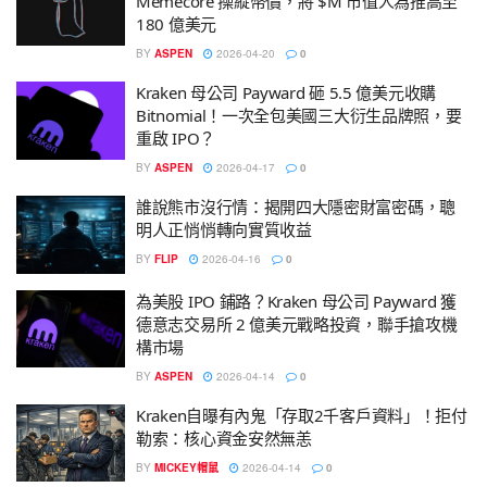
Memecore 操縱幣價，將 $M 市值人為推高至
180 億美元
BY
ASPEN
2026-04-20
0
Kraken 母公司 Payward 砸 5.5 億美元收購
Bitnomial！一次全包美國三大衍生品牌照，要
重啟 IPO？
BY
ASPEN
2026-04-17
0
誰說熊市沒行情：揭開四大隱密財富密碼，聰
明人正悄悄轉向實質收益
BY
FLIP
2026-04-16
0
為美股 IPO 鋪路？Kraken 母公司 Payward 獲
德意志交易所 2 億美元戰略投資，聯手搶攻機
構市場
BY
ASPEN
2026-04-14
0
Kraken自曝有內鬼「存取2千客戶資料」！拒付
勒索：核心資金安然無恙
BY
MICKEY帽鼠
2026-04-14
0