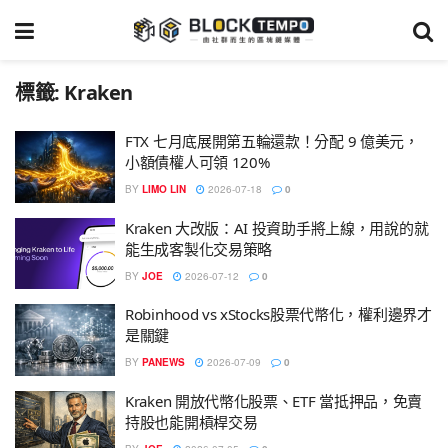
標籤:
Kraken
FTX 七月底展開第五輪還款！分配 9 億美元，
小額債權人可領 120%
BY
LIMO LIN
2026-07-18
0
Kraken 大改版：AI 投資助手將上線，用說的就
能生成客製化交易策略
BY
JOE
2026-07-12
0
Robinhood vs xStocks股票代幣化，權利邊界才
是關鍵
BY
PANEWS
2026-07-09
0
Kraken 開放代幣化股票、ETF 當抵押品，免賣
持股也能開槓桿交易