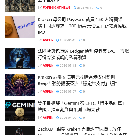
BY
FORESIGHT NEWS
2026-05-17
0
Kraken 母公司 Payward 裁員 150 人精簡架
構！同步尋求「200 億美元估值」新融資備戰
IPO
BY
ASPEN
2026-05-15
0
法國冷錢包巨頭 Ledger 傳暫停赴美 IPO，市場
行情冷淡或轉向私募融資
BY
ASPEN
2026-05-13
0
Kraken 豪擲 6 億美元收購香港支付新創
Reap！強勢擴張亞洲「穩定幣支付」版圖
BY
ASPEN
2026-05-07
0
雙子星擴張！Gemini 獲 CFTC「衍生品結算」
牌照，揮軍期貨與預測市場大戰
BY
ASPEN
2026-04-30
0
ZachXBT 踢爆 Kraken 盡職調查失職：放任