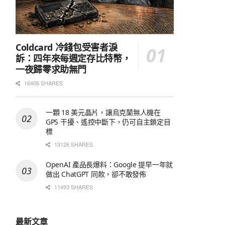
Coldcard 冷錢包受害者淚
訴：四年來每週定存比特幣，
一夜歸零求助無門
16406 SHARES
一顆 18 美元晶片，讓烏克蘭無人機在
GPS 干擾、遙控中斷下，仍可自主鎖定目
標
13126 SHARES
OpenAI 產品長爆料：Google 提早一年就
做出 ChatGPT 同款，卻不敢發佈
11493 SHARES
最新文章