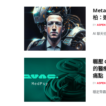
Met
柏：
BY
ASPEN
AI 聊天
輾壓 
的醫療
痛點
BY
ASPEN
穩定幣霸主跨