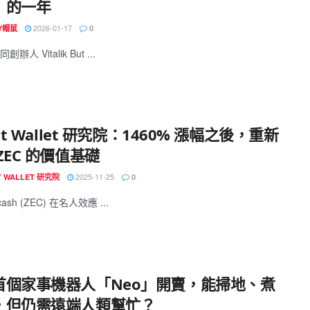
」的一年
2026-01-17
EY帽鼠
0
辦人 Vitalik But ...
get Wallet 研究院：1460% 漲幅之後，重新
ZEC 的價值基礎
2025-11-25
T WALLET 研究院
0
sh (ZEC) 在名人效應 ...
首個家事機器人「Neo」開賣，能掃地、煮
，但仍需遠端人類幫忙？