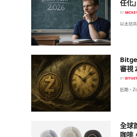
任化
BY
MICK
以太坊共同創
Bit
審視 
BY
BITGE
近期，Zca
全球
咖啡