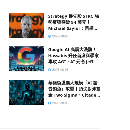
Strategy 優先股 STRC 強
勢反彈突破 94 美元！
Michael Saylor：目標成
為全球市值最大公司
2026-08-06
Google AI 高層大洗牌！
Hassabis 升任首席科學家
專攻 AGI，AI 元老 Jeff
Dean 離職創業
2026-08-06
華爾街遭遇大規模「AI 語
音釣魚」攻擊！頂尖對沖基
金 Two Sigma、Citadel
皆成目標
2026-08-06