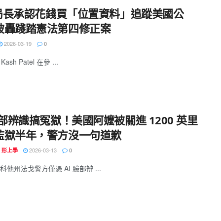
I 局長承認花錢買「位置資料」追蹤美國公
被轟踐踏憲法第四修正案
2026-03-19
0
Kash Patel 在參 ...
臉部辨識搞冤獄！美國阿嬤被關進 1200 英里
監獄半年，警方沒一句道歉
2026-03-13
N 形上學
0
他州法戈警方僅憑 AI 臉部辨 ...