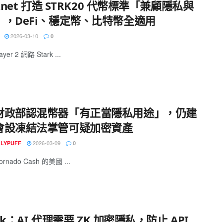
rknet 打造 STRK20 代幣標準「兼顧隱私與
」，DeFi、穩定幣、比特幣全適用
2026-03-10
0
er 2 網路 Stark ...
財政部認混幣器「有正當隱私用途」，仍建
會設凍結法掌管可疑加密資產
2026-03-09
GLYPUFF
0
rnado Cash 的美國 ...
alik：AI 代理需要 ZK 加密隱私，防止 API