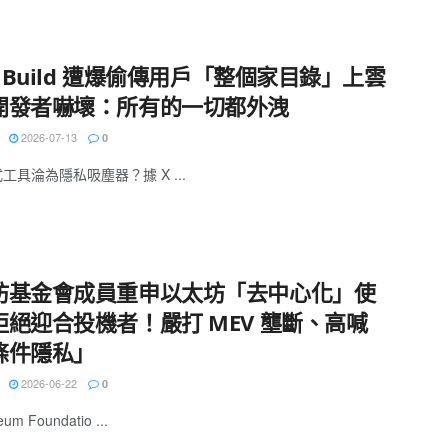
k Build 遭爆偷傳用戶「整個家目錄」上雲
開發者嚇壞：所有的一切都外洩
2026-07-13
0
式工具淪為隱私吸塵器？據 X ...
坊基金會成員重申以太坊「去中心化」使
拒絕迎合投機者！嚴打 MEV 壟斷、高喊
條件隱私」
2026-06-22
0
um Foundatio ...