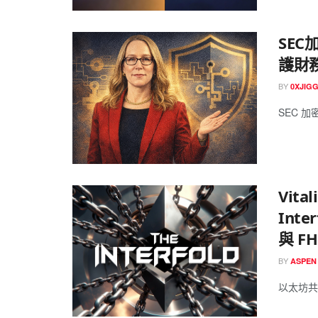
SEC
護財
BY
0XJIG
SEC 加密
Vit
Int
與 FH
BY
ASPEN
以太坊共同創