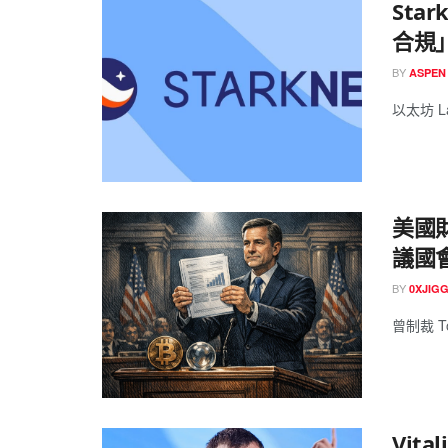
Sta
合規
BY
ASPEN
以太坊 Lay
美國
議國
BY
0XJIG
曾制裁 To
Vit