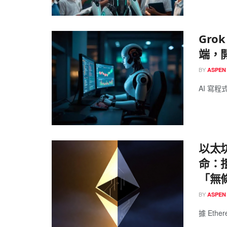
Gro
端，
BY
ASPEN
AI 寫程
以太
命：
「無
BY
ASPEN
據 Ethere