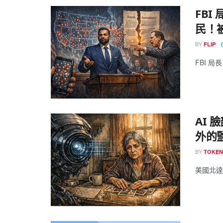
FB
民！
BY
FLIP
FBI 局長 
AI 
外的
BY
TOKE
美國北達科