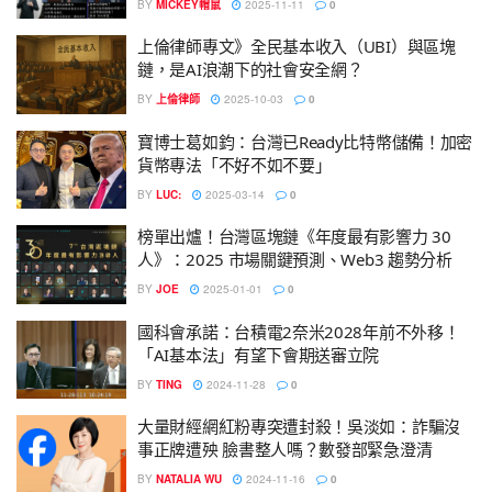
BY
MICKEY帽鼠
2025-11-11
0
上倫律師專文》全民基本收入（UBI）與區塊
鏈，是AI浪潮下的社會安全網？
BY
上倫律師
2025-10-03
0
寶博士葛如鈞：台灣已Ready比特幣儲備！加密
貨幣專法「不好不如不要」
BY
LUC:
2025-03-14
0
榜單出爐！台灣區塊鏈《年度最有影響力 30
人》：2025 市場關鍵預測、Web3 趨勢分析
BY
JOE
2025-01-01
0
國科會承諾：台積電2奈米2028年前不外移！
「AI基本法」有望下會期送審立院
BY
TING
2024-11-28
0
大量財經網紅粉專突遭封殺！吳淡如：詐騙沒
事正牌遭殃 臉書整人嗎？數發部緊急澄清
BY
NATALIA WU
2024-11-16
0