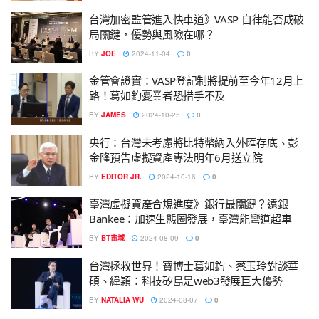
台灣加密監管進入快車道》VASP 自律能否成破
局關鍵，優勢與風險在哪？
BY
JOE
2024-11-04
0
金管會證實：VASP登記制將提前至今年12月上
路！葛如鈞憂業者恐措手不及
BY
JAMES
2024-10-25
0
央行：台灣未考慮將比特幣納入外匯存底、彭
金隆預告虛擬資產專法明年6月送立院
BY
EDITOR JR.
2024-10-16
0
臺灣虛擬資產合規進度》銀行最關鍵？遠銀
Bankee：加速生態圈發展，臺灣能彎道超車
BY
BT宙域
2024-08-09
0
台灣拯救世界！寶博士葛如鈞、蔡玉玲對談華
碩、緯穎：科技矽島是web3發展巨大優勢
BY
NATALIA WU
2024-08-07
0