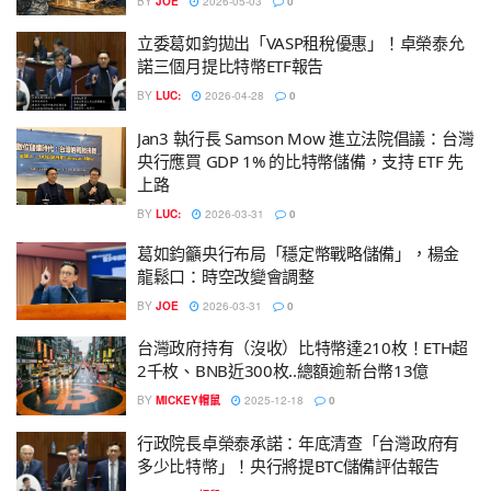
BY
JOE
2026-05-03
0
立委葛如鈞拋出「VASP租稅優惠」！卓榮泰允
諾三個月提比特幣ETF報告
BY
LUC:
2026-04-28
0
Jan3 執行長 Samson Mow 進立法院倡議：台灣
央行應買 GDP 1% 的比特幣儲備，支持 ETF 先
上路
BY
LUC:
2026-03-31
0
葛如鈞籲央行布局「穩定幣戰略儲備」，楊金
龍鬆口：時空改變會調整
BY
JOE
2026-03-31
0
台灣政府持有（沒收）比特幣達210枚！ETH超
2千枚、BNB近300枚..總額逾新台幣13億
BY
MICKEY帽鼠
2025-12-18
0
行政院長卓榮泰承諾：年底清查「台灣政府有
多少比特幣」！央行將提BTC儲備評估報告