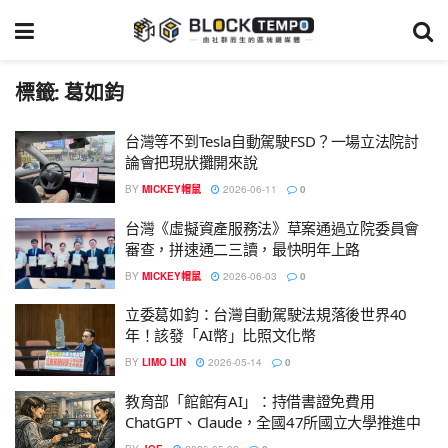
標籤:
葛如鈞
台灣等不到Tesla自動駕駛FSD？一場立法院討
論會把現狀攤開來說
BY
MICKEY帽鼠
2026-06-11
0
台灣《虛擬資產服務法》草案通過立院委員會
審查，拼速通二三讀，最快明年上路
BY
MICKEY帽鼠
2026-06-03
0
立委葛如鈞：台灣自動駕駛法規落後世界40
年！該發「AI幣」比照文化幣
BY
LIMO LIN
2026-05-14
0
教育部「館館有AI」：持借書證免費用
ChatGPT、Claude，全國47所國立大學推進中