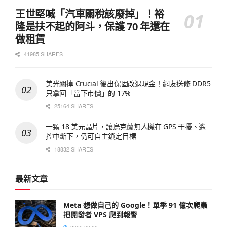
王世堅喊「汽車關稅該廢掉」！裕
隆是扶不起的阿斗，保護 70 年還在
做租賃
41985 SHARES
美光關掉 Crucial 後出保固改退現金！網友送修 DDR5
只拿回「當下市價」的 17%
25164 SHARES
一顆 18 美元晶片，讓烏克蘭無人機在 GPS 干擾、遙
控中斷下，仍可自主鎖定目標
18832 SHARES
最新文章
Meta 想做自己的 Google！單季 91 億次爬蟲
把開發者 VPS 爬到報警