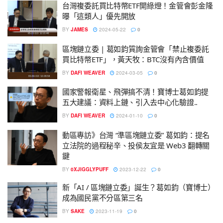
台灣複委託買比特幣ETF開綠燈！金管會彭金隆
曝「這類人」優先開放
BY
JAMES
2024-05-22
0
區塊鏈立委 | 葛如鈞質詢金管會「禁止複委託
買比特幣ETF」，黃天牧：BTC沒有內含價值
BY
DAFI WEAVER
2024-03-05
0
國家警報衛星、飛彈搞不清！寶博士葛如鈞提
五大建議：資料上鏈、引入去中心化驗證..
BY
DAFI WEAVER
2024-01-10
0
動區專訪》台灣 “準區塊鏈立委” 葛如鈞：提名
立法院的過程秘辛、投侯友宜是 Web3 翻轉關
鍵
BY
0XJIGGLYPUFF
2023-12-22
0
新「AI / 區塊鏈立委」誕生？葛如鈞（寶博士）
成為國民黨不分區第三名
BY
SAKE
2023-11-19
0