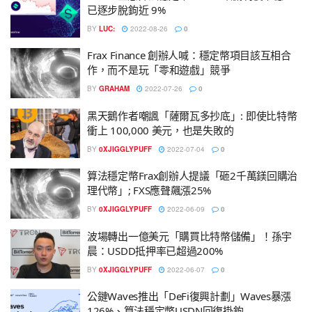
已逐步脫鉤近 9%
BY
LUC:
2022-08-26
0
Frax Finance 創辦人喊：穩定幣項目該互相合
作，而不是玩「零和遊戲」競爭
BY
GRAHAM
2022-07-26
0
黑天鵝作者嘲諷「薩爾瓦多抄底」: 即使比特幣
衝上 100,000 美元，也是失敗的
BY
0XJIGGLYPUFF
2022-07-04
0
算法穩定幣Frax創辦人提議「砸2千萬鎂回購治
理代幣」; FXS應聲飆漲25%
BY
0XJIGGLYPUFF
2022-06-09
0
波場轉出一億美元「購買比特幣儲備」！孫宇
晨：USDD抵押率已超過200%
BY
0XJIGGLYPUFF
2022-06-07
0
公鏈Waves推出「DeFi復興計劃」Waves暴漲
126%、算法穩定幣USDN回復掛鉤