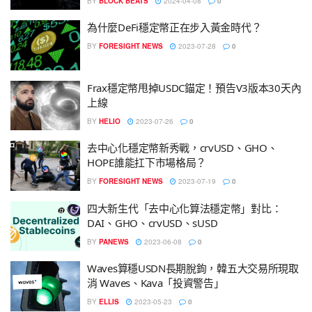
BY
BLOCK BEATS
2024-04-08
0
為什麼DeFi穩定幣正在步入黃金時代？
BY
FORESIGHT NEWS
2023-07-28
0
Frax穩定幣甩掉USDC錨定！預告V3版本30天內
上線
BY
HELIO
2023-07-26
0
去中心化穩定幣新秀戰，crvUSD、GHO、
HOPE誰能扛下市場格局？
BY
FORESIGHT NEWS
2023-07-19
0
四大新生代「去中心化算法穩定幣」對比：
DAI、GHO、crvUSD、sUSD
BY
PANEWS
2023-06-08
0
Waves算穩USDN長期脫鉤，韓五大交易所現取
消 Waves、Kava「投資警告」
BY
ELLIS
2023-05-23
0