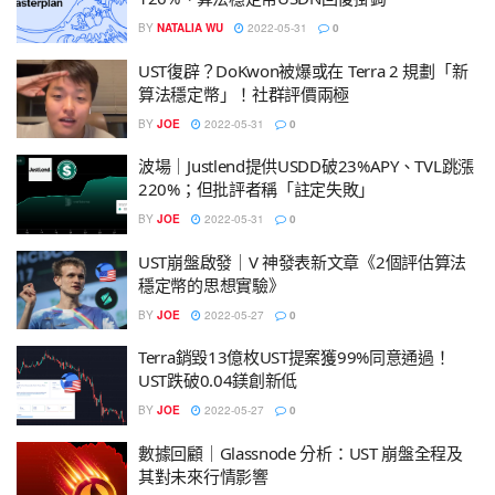
BY
NATALIA WU
2022-05-31
0
UST復辟？DoKwon被爆或在 Terra 2 規劃「新
算法穩定幣」！社群評價兩極
BY
JOE
2022-05-31
0
波場｜Justlend提供USDD破23%APY、TVL跳漲
220%；但批評者稱「註定失敗」
BY
JOE
2022-05-31
0
UST崩盤啟發｜V 神發表新文章《2個評估算法
穩定幣的思想實驗》
BY
JOE
2022-05-27
0
Terra銷毀13億枚UST提案獲99%同意通過！
UST跌破0.04鎂創新低
BY
JOE
2022-05-27
0
數據回顧｜Glassnode 分析：UST 崩盤全程及
其對未來行情影響