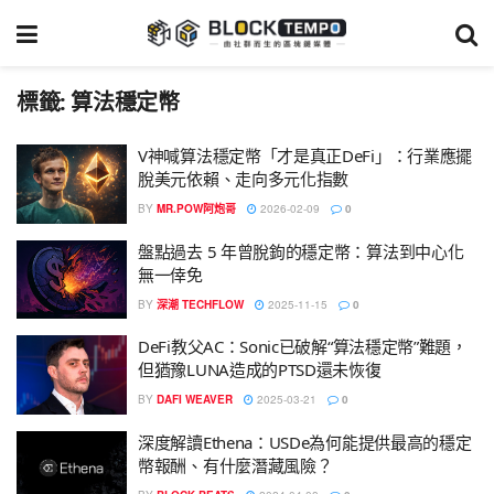
標籤:
算法穩定幣
V神喊算法穩定幣「才是真正DeFi」：行業應擺
脫美元依賴、走向多元化指數
BY
MR.POW阿炮哥
2026-02-09
0
盤點過去 5 年曾脫鉤的穩定幣：算法到中心化
無一倖免
BY
深潮 TECHFLOW
2025-11-15
0
DeFi教父AC：Sonic已破解“算法穩定幣”難題，
但猶豫LUNA造成的PTSD還未恢復
BY
DAFI WEAVER
2025-03-21
0
深度解讀Ethena：USDe為何能提供最高的穩定
幣報酬、有什麼潛藏風險？