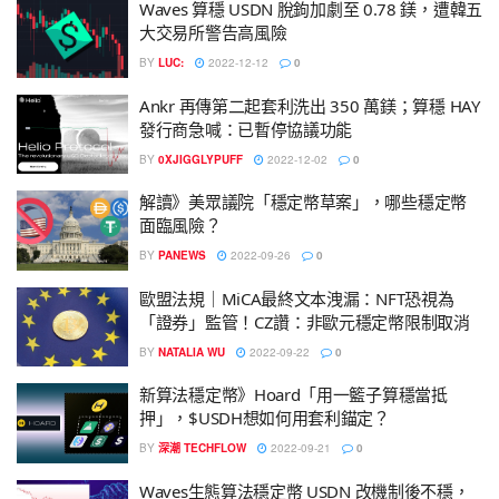
Waves 算穩 USDN 脫鉤加劇至 0.78 鎂，遭韓五
大交易所警告高風險
BY
LUC:
2022-12-12
0
Ankr 再傳第二起套利洗出 350 萬鎂；算穩 HAY
發行商急喊：已暫停協議功能
BY
0XJIGGLYPUFF
2022-12-02
0
解讀》美眾議院「穩定幣草案」，哪些穩定幣
面臨風險？
BY
PANEWS
2022-09-26
0
歐盟法規｜MiCA最終文本洩漏：NFT恐視為
「證券」監管！CZ讚：非歐元穩定幣限制取消
BY
NATALIA WU
2022-09-22
0
新算法穩定幣》Hoard「用一籃子算穩當抵
押」，$USDH想如何用套利錨定？
BY
深潮 TECHFLOW
2022-09-21
0
Waves生態算法穩定幣 USDN 改機制後不穩，