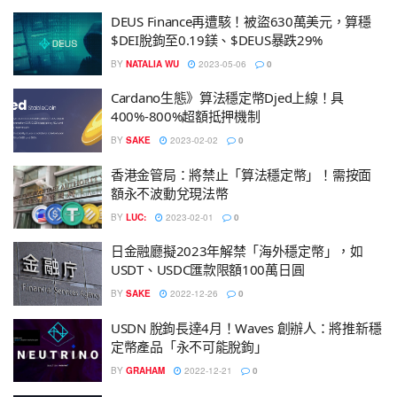
DEUS Finance再遭駭！被盜630萬美元，算穩
$DEI脫鉤至0.19鎂、$DEUS暴跌29%
BY
NATALIA WU
2023-05-06
0
Cardano生態》算法穩定幣Djed上線！具
400%-800%超額抵押機制
BY
SAKE
2023-02-02
0
香港金管局：將禁止「算法穩定幣」！需按面
額永不波動兌現法幣
BY
LUC:
2023-02-01
0
日金融廳擬2023年解禁「海外穩定幣」，如
USDT、USDC匯款限額100萬日圓
BY
SAKE
2022-12-26
0
USDN 脫鉤長達4月！Waves 創辦人：將推新穩
定幣產品「永不可能脫鉤」
BY
GRAHAM
2022-12-21
0