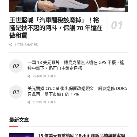
王世堅喊「汽車關稅該廢掉」！裕
隆是扶不起的阿斗，保護 70 年還在
做租賃
41756 SHARES
一顆 18 美元晶片，讓烏克蘭無人機在 GPS 干擾、遙
控中斷下，仍可自主鎖定目標
22466 SHARES
美光關掉 Crucial 後出保固改退現金！網友送修 DDR5
只拿回「當下市價」的 17%
18995 SHARES
最新文章
15 億美元有望追回？Bybit 起訴北韓與駭客組