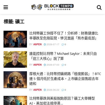
標籤:
礦工
比特幣礦工快撐不住了！分析師：財務健康比
率暴跌至危險區間，慘況直逼「熊市最底部」
BY
ASPEN
2026-07-17
0
誰能控制比特幣？Michael Saylor：未來只由
「這三大核心」說了算
BY
ASPEN
2026-07-03
0
摩根大通：比特幣挖礦網路「極度脆弱」！BTC
連 5 個月低於生產成本，上市礦企拋售超去年
總和
BY
ASPEN
2026-06-22
0
比特幣暴跌與美股脫鉤原因？礦工大舉轉型
AI、美加密法規停滯…