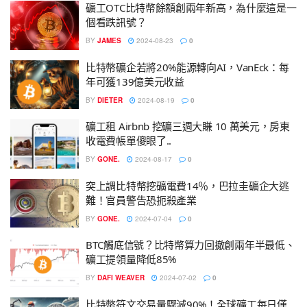
礦工OTC比特幣餘額創兩年新高，為什麼這是一
個看跌訊號？
BY
JAMES
2024-08-23
0
比特幣礦企若將20%能源轉向AI，VanEck：每
年可獲139億美元收益
BY
DIETER
2024-08-19
0
礦工租 Airbnb 挖礦三週大賺 10 萬美元，房東
收電費帳單傻眼了..
BY
GONE.
2024-08-17
0
突上調比特幣挖礦電費14％，巴拉圭礦企大逃
難！官員警告恐扼殺產業
BY
GONE.
2024-07-04
0
BTC觸底信號？比特幣算力回撤創兩年半最低、
礦工提領量降低85%
BY
DAFI WEAVER
2024-07-02
0
比特幣符文交易量驟減90%！全球礦工每日僅