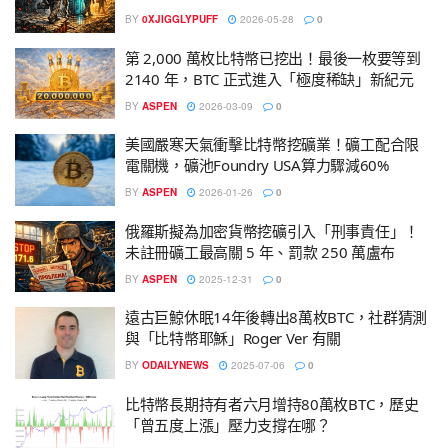
BY
0XJIGGLYPUFF
2026-05-28
0
第 2,000 萬枚比特幣已挖出！最後一枚要等到
2140 年，BTC 正式進入「極度稀缺」新紀元
BY
ASPEN
2026-03-09
0
美國嚴寒天氣衝擊比特幣挖礦業！礦工配合限
電關機，礦池Foundry USA算力驟減60%
BY
ASPEN
2026-01-26
0
俄羅斯擬為加密貨幣挖礦引入「刑事責任」！
未註冊礦工最高關 5 年、罰款 250 萬盧布
BY
ASPEN
2025-12-31
0
遠古巨鯨休眠14年後轉出8萬枚BTC，社群猜測
與「比特幣耶穌」Roger Ver 有關
BY
ODAILYNEWS
2025-07-06
0
比特幣長期持有者六月增持80萬枚BTC，歷史
「曾五度上漲」壓力支撐在哪？