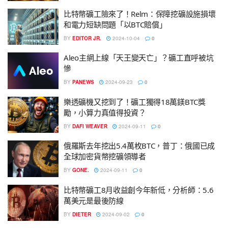
比特幣礦工險來了！Relm：保障挖礦設施損壞
和電力短缺問題「以BTC賠償」
BY
EDITOR JR.
2024-10-04
0
Aleo主網上線「天王變天亡」？礦工直呼被坑
慘
BY
PANEWS
2024-09-23
0
樂透礦機又挖到了！礦工獨得18萬鎂BTC獎
勵，小算力真值得投資？
BY
DAFI WEAVER
2024-09-11
0
俄羅斯去年挖出5.4萬枚BTC，普丁：俄國已成
全球加密貨幣挖礦領導者
BY
GONE.
2024-09-11
0
比特幣礦工8月收益創今年新低，分析師：5.6
萬美元是最後防線
BY
DIETER
2024-09-02
0