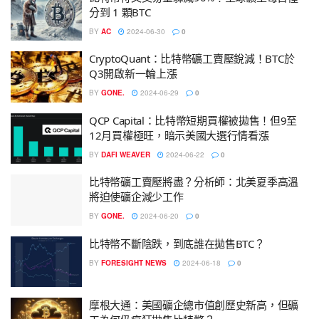
分到 1 顆BTC
BY
AC
2024-06-30
0
CryptoQuant：比特幣礦工賣壓銳減！BTC於
Q3開啟新一輪上漲
BY
GONE.
2024-06-29
0
QCP Capital：比特幣短期買權被拋售！但9至
12月買權極旺，暗示美國大選行情看漲
BY
DAFI WEAVER
2024-06-22
0
比特幣礦工賣壓將盡？分析師：北美夏季高溫
將迫使礦企減少工作
BY
GONE.
2024-06-20
0
比特幣不斷陰跌，到底誰在拋售BTC？
BY
FORESIGHT NEWS
2024-06-18
0
摩根大通：美國礦企總市值創歷史新高，但礦