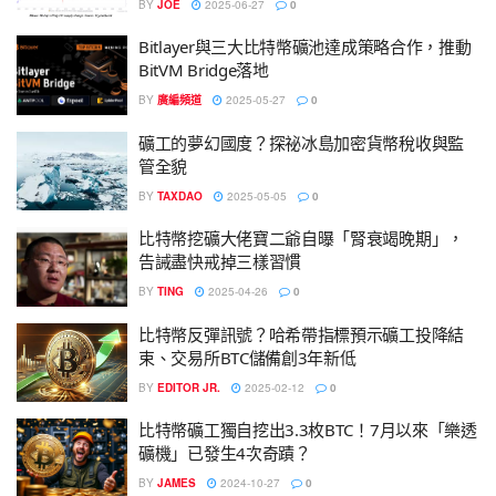
BY
JOE
2025-06-27
0
Bitlayer與三大比特幣礦池達成策略合作，推動
BitVM Bridge落地
BY
廣編頻道
2025-05-27
0
礦工的夢幻國度？探祕冰島加密貨幣稅收與監
管全貌
BY
TAXDAO
2025-05-05
0
比特幣挖礦大佬寶二爺自曝「腎衰竭晚期」，
告誡盡快戒掉三樣習慣
BY
TING
2025-04-26
0
比特幣反彈訊號？哈希帶指標預示礦工投降結
束、交易所BTC儲備創3年新低
BY
EDITOR JR.
2025-02-12
0
比特幣礦工獨自挖出3.3枚BTC！7月以來「樂透
礦機」已發生4次奇蹟？
BY
JAMES
2024-10-27
0