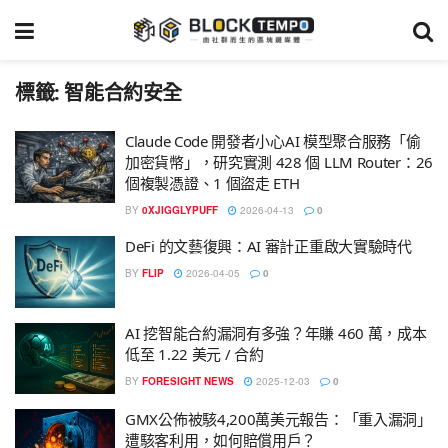
標籤:
智能合約安全
Claude Code 開發者小心AI 模型聚合服務「偷
加密貨幣」，研究實測 428 個 LLM Router：26
個複製憑證、1 個盜走 ETH
BY
0XJIGGLYPUFF
2026-04-13
0
DeFi 的文藝復興：AI 審計正重啟大實驗時代
BY
FLIP
2026-04-05
0
AI 挖智能合約漏洞有多強？年賺 460 萬，成本
低至 1.22 美元 / 合約
BY
FORESIGHT NEWS
2025-12-03
0
GMX公佈被駭4,200萬美元報告：「重入漏洞」
遭駭客利用，如何賠償用戶？