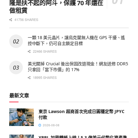
隆是扶不起的阿斗，保護 70 年還在
做租賃
41756 SHARES
一顆 18 美元晶片，讓烏克蘭無人機在 GPS 干擾、遙
控中斷下，仍可自主鎖定目標
22466 SHARES
美光關掉 Crucial 後出保固改退現金！網友送修 DDR5
只拿回「當下市價」的 17%
18995 SHARES
最新文章
東京 Lawson 超商首次完成日圓穩定幣 JPYC
付款
2026-08-08
XRPL 加密轉帳上線！5.3 億美元代幣化資產準