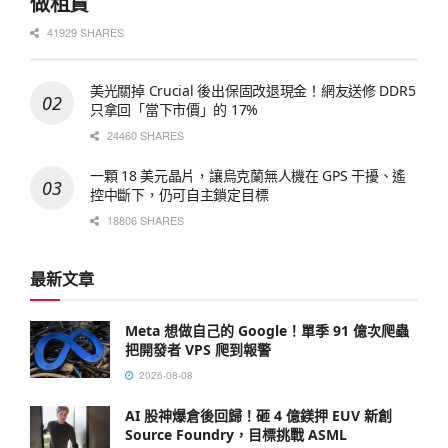
做租賃
41929 SHARES
美光關掉 Crucial 後出保固改退現金！網友送修 DDR5
只拿回「當下市價」的 17%
24460 SHARES
一顆 18 美元晶片，讓烏克蘭無人機在 GPS 干擾、遙
控中斷下，仍可自主鎖定目標
18806 SHARES
最新文章
Meta 想做自己的 Google！單季 91 億次爬蟲
把開發者 VPS 爬到報警
2026-08-08
AI 股神爆倉後回歸！砸 4 億鎂押 EUV 新創
Source Foundry，目標挑戰 ASML