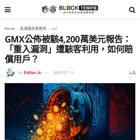
Home
區塊鏈商業應用
defi
GMX公佈被駭4,200萬美元報告：
「重入漏洞」遭駭客利用，如何賠
償用戶？
A
by
Editor Jr.
2025-07-11
A