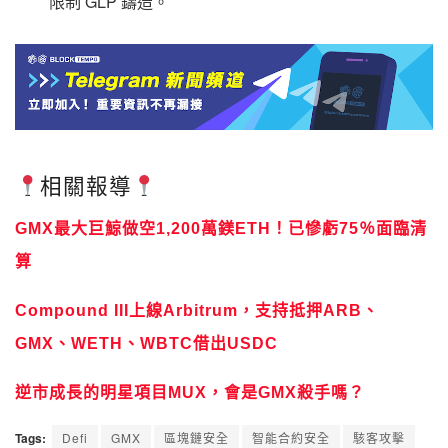
限制 GLP 鑄造。
相關報導
GMX最大巨鯨做空1,200萬鎂ETH！已慘虧75％面臨清
算
Compound III上線Arbitrum，支持抵押ARB、
GMX、WETH、WBTC借出USDC
逆市成長的明星項目MUX，會是GMX殺手嗎？
Tags:
Defi
GMX
區塊鏈安全
智能合約安全
駭客攻擊