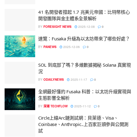
41 名開發者撐起 1.7 兆美元帝國：比特幣核心
開發團隊與金主體系全景解析
BY
FORESIGHT NEWS
2025-12-08
0
速覽：Fusaka 升級為以太坊帶來了哪些好處？
BY
PANEWS
2025-12-06
0
SOL 到底部了嗎？多維數據揭秘 Solana 真實現
況
BY
ODAILYNEWS
2025-11-17
0
全網最好懂的 Fusaka 科普：以太坊升級實現與
生態影響全解析
BY
深潮 TECHFLOW
2025-11-12
0
Circle上線Arc鏈測試網：貝萊德、Visa、
Coinbase、Anthropic..上百家巨頭參與公開測
試