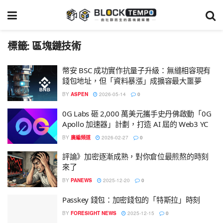
標籤:
區塊鏈技術
幣安 BSC 成功實作抗量子升級：無縫相容現有
錢包地址，但「資料暴漲」成擴容最大噩夢
BY
ASPEN
2026-05-14
0
0G Labs 砸 2,000 萬美元攜手史丹佛啟動「0G
Apollo 加速器」計劃，打造 AI 屆的 Web3 YC
BY
廣編頻道
2026-02-27
0
評論》加密逐漸成熟，對你倉位最煎熬的時刻
來了
BY
PANEWS
2025-12-20
0
Passkey 錢包：加密錢包的「特斯拉」時刻
BY
FORESIGHT NEWS
2025-12-15
0