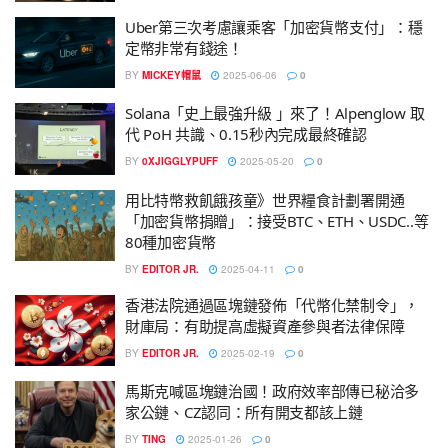
Uber第三次考慮讓乘客「加密貨幣支付」：穩
定幣非常有錢途！
BY
MICKEY帽鼠
2025-06-06
0
Solana「史上最強升級 」來了！Alpenglow 取
代 PoH 共識、0.15秒內完成最終確認
BY
0XJIGGLYPUFF
2025-05-20
0
用比特幣救飢餓孩童》世界糧食計劃署開通
「加密貨幣捐贈」：接受BTC、ETH、USDC..等
80種加密貨幣
BY
EDITOR JR.
2025-04-11
0
香港法院通過區塊鏈發佈「代幣化禁制令」，
財庫局：有助提高虛擬資產參與者法律保障
BY
EDITOR JR.
2025-02-19
0
馬斯克喊區塊鏈治國！政府效率部傳已秘洽多
家公鏈、CZ認同：所有開支都該上鏈
BY
TING
2025-01-26
0