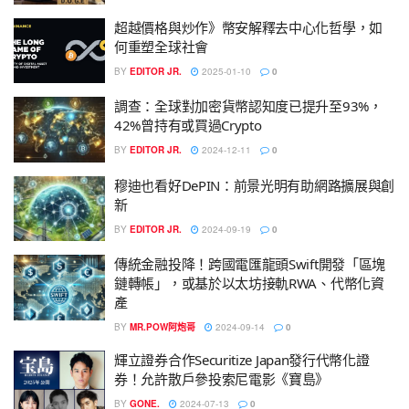
超越價格與炒作》幣安解釋去中心化哲學，如
何重塑全球社會
BY
EDITOR JR.
2025-01-10
0
調查：全球對加密貨幣認知度已提升至93%，
42%曾持有或買過Crypto
BY
EDITOR JR.
2024-12-11
0
穆迪也看好DePIN：前景光明有助網路擴展與創
新
BY
EDITOR JR.
2024-09-19
0
傳統金融投降！跨國電匯龍頭Swift開發「區塊
鏈轉帳」，或基於以太坊接軌RWA、代幣化資
產
BY
MR.POW阿炮哥
2024-09-14
0
輝立證券合作Securitize Japan發行代幣化證
券！允許散戶參投索尼電影《寶島》
BY
GONE.
2024-07-13
0