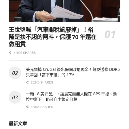
王世堅喊「汽車關稅該廢掉」！裕
隆是扶不起的阿斗，保護 70 年還在
做租賃
41995 SHARES
美光關掉 Crucial 後出保固改退現金！網友送修 DDR5
只拿回「當下市價」的 17%
25243 SHARES
一顆 18 美元晶片，讓烏克蘭無人機在 GPS 干擾、遙
控中斷下，仍可自主鎖定目標
18835 SHARES
最新文章