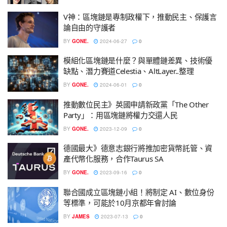
V神：區塊鏈是專制政權下，推動民主、保護言
論自由的守護者
BY
GONE.
2024-06-27
0
模組化區塊鏈是什麼？與單體鏈差異、技術優
缺點、潛力賽道Celestia、AltLayer..整理
BY
GONE.
2024-06-01
0
推動數位民主》英國申請新政黨「The Other
Party」：用區塊鏈將權力交還人民
BY
GONE.
2023-12-09
0
德國最大》德意志銀行將推加密貨幣託管、資
產代幣化服務，合作Taurus SA
BY
GONE.
2023-09-16
0
聯合國成立區塊鏈小組！將制定 AI、數位身份
等標準，可能於10月京都年會討論
BY
JAMES
2023-07-13
0