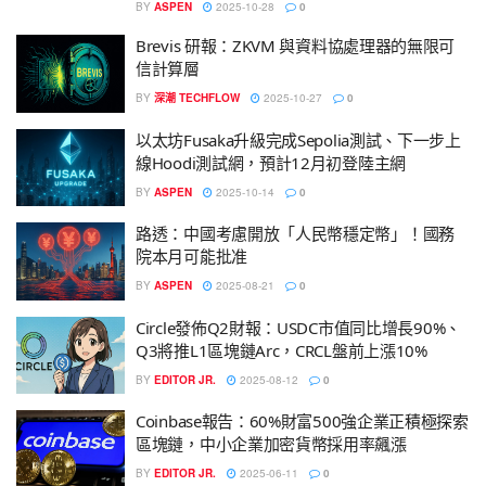
BY
ASPEN
2025-10-28
0
Brevis 研報：ZKVM 與資料協處理器的無限可
信計算層
BY
深潮 TECHFLOW
2025-10-27
0
以太坊Fusaka升級完成Sepolia測試、下一步上
線Hoodi測試網，預計12月初登陸主網
BY
ASPEN
2025-10-14
0
路透：中國考慮開放「人民幣穩定幣」！國務
院本月可能批准
BY
ASPEN
2025-08-21
0
Circle發佈Q2財報：USDC市值同比增長90%、
Q3將推L1區塊鏈Arc，CRCL盤前上漲10%
BY
EDITOR JR.
2025-08-12
0
Coinbase報告：60%財富500強企業正積極探索
區塊鏈，中小企業加密貨幣採用率飆漲
BY
EDITOR JR.
2025-06-11
0