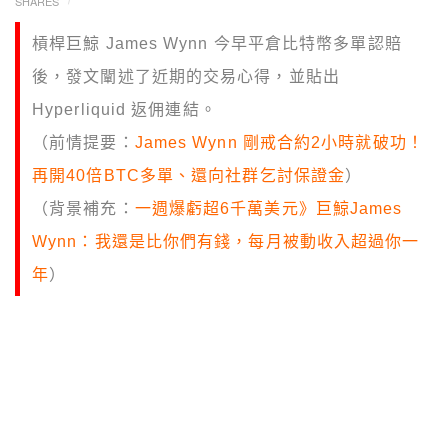
SHARES
槓桿巨鯨 James Wynn 今早平倉比特幣多單認賠
後，發文闡述了近期的交易心得，並貼出
Hyperliquid 返佣連結。
（前情提要：
James Wynn 剛戒合約2小時就破功！
再開40倍BTC多單、還向社群乞討保證金
）
（背景補充：
一週爆虧超6千萬美元》巨鯨James
Wynn：我還是比你們有錢，每月被動收入超過你一
年
）
以
合約高槓桿操作，將 400 萬美元在短短一個
月內翻漲至一億美元的槓桿巨鯨 James
Wynn，在今晨比特幣下跌期間平倉認賠，總