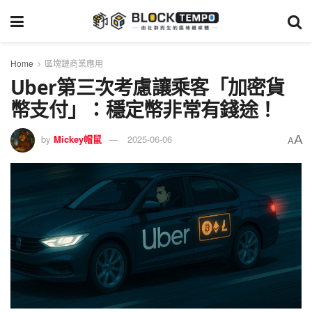
Home
區塊鏈商業應用
Uber第三次考慮讓乘客「加密貨
幣支付」：穩定幣非常有錢途！
A
by
Mickey帽鼠
2025-06-06
A