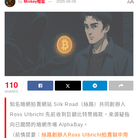
A
by
Mickey帽鼠
2025-06-06
A
110
SHARES
知名暗網拍賣網站 Silk Road（絲路）共同創辦人
Ross Ulbricht 先前收到巨額比特幣捐款，來源疑指
向已關閉的暗網市場 AlphaBay。
（前情提要：
絲路創辦人Ross Ulbricht拍賣獄中用