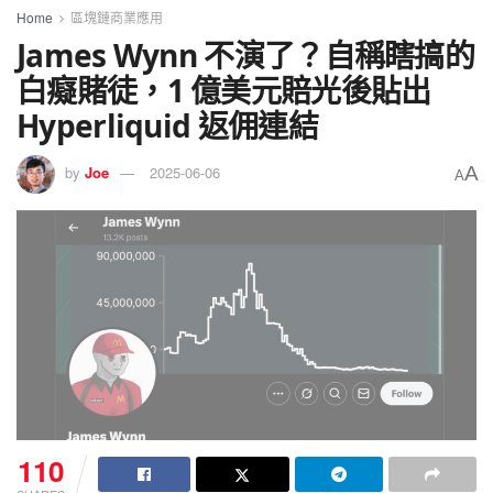
Home
區塊鏈商業應用
James Wynn 不演了？自稱瞎搞的
白癡賭徒，1 億美元賠光後貼出
Hyperliquid 返佣連結
A
by
Joe
2025-06-06
A
110