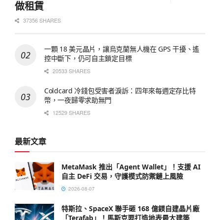
做租賃
37356 SHARES
一顆 18 美元晶片，讓烏克蘭無人機在 GPS 干擾、遙
控中斷下，仍可自主鎖定目標
20533 SHARES
Coldcard 冷錢包受害者淚訴：四年來每週定存比特
幣，一夜歸零求助無門
12529 SHARES
最新文章
MetaMask 推出「Agent Wallet」！支援 AI
自主 DeFi 交易，守護模式防禦鏈上風險
2026-08-07
特斯拉、SpaceX 聯手砸 168 億鎂自建晶片廠
「Terafab」！馬斯克要打造地表最大建築