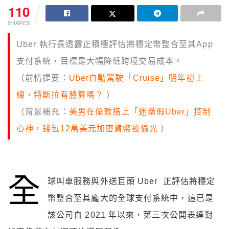
110
SHARES
Uber 執行長透露正積極評估將穩定幣整合至其App
支付系統，目標是大幅降低跨境交易成本。
（前情提要：
Uber自動駕駛「Cruise」明年初上
線，特斯拉有勝算嗎？
）
（背景補充：
美男在倫敦搭上「迷藥假Uber」控制
心神，錢包12萬美元加密貨幣被偷光
）
全
球叫車服務與外送巨頭 Uber 正評估將穩定
幣整合至其龐大的全球支付系統中，這已是
該公司自 2021 年以來，第三次公開表達對