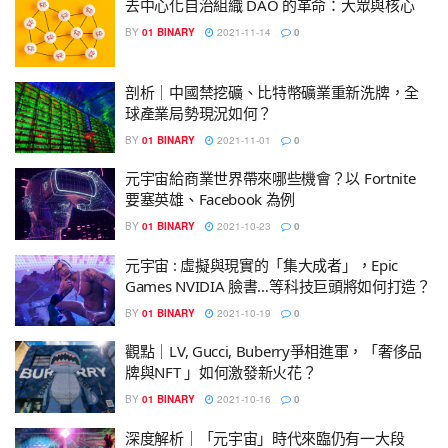
去中心化自治組織 DAO 的革命：大眾與核心
BY
01 BINARY
2021-11-14
0
剖析｜中國禁挖礦、比特幣礦業重新洗牌，全
球產業局勢現況如何？
BY
01 BINARY
2021-11-01
0
元宇宙給商業世界帶來哪些機會？以 Fortnite
要塞英雄、Facebook 為例
BY
01 BINARY
2021-10-23
0
元宇宙 : 虛擬與現實的「集大成者」，Epic
Games NVIDIA 臉書…等科技巨頭將如何打造？
BY
01 BINARY
2021-10-19
0
觀點｜LV, Gucci, Buberry爭相進軍，「奢侈品
牌與NFT 」如何激發新火花？
BY
01 BINARY
2021-10-16
0
深度解析｜「元宇宙」時代來臨仍有一大段