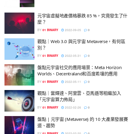
元宇宙虛擬地產價格暴跌 85 %，究竟發生了什
麼？
BY
01 BINARY
2022-09-05
0
觀點｜Web 3.0 與元宇宙 Metaverse，有何區
別？
BY
01 BINARY
2022-05-31
0
盤點元宇宙社交的應用場景：Meta Horizon
Worlds、Decentraland和百度希壤的應用
BY
01 BINARY
2022-05-11
0
觀點｜當輝達、阿里雲、亞馬遜等相繼加入
「元宇宙算力佈局」
BY
01 BINARY
2022-02-26
0
盤點 | 元宇宙 (Metaverse) 的 10 大產業發展賽
道、趨勢
BY
01 BINARY
2022-02-20
0