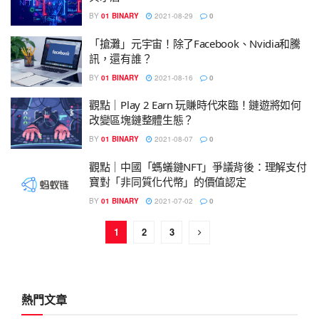
BY
01 BINARY
2021-08-29
0
「搶灘」元宇宙！除了Facebook、Nvidia和騰
訊，還有誰？
BY
01 BINARY
2021-08-16
0
觀點｜Play 2 Earn 玩賺時代來臨！鏈遊將如何
改變區塊鏈整體生態？
BY
01 BINARY
2021-08-07
0
觀點｜中國「螞蟻鏈NFT」爭議背後：理解支付
寶對「非同質化代幣」的價值認定
BY
01 BINARY
2021-07-02
0
1
2
3
熱門文章