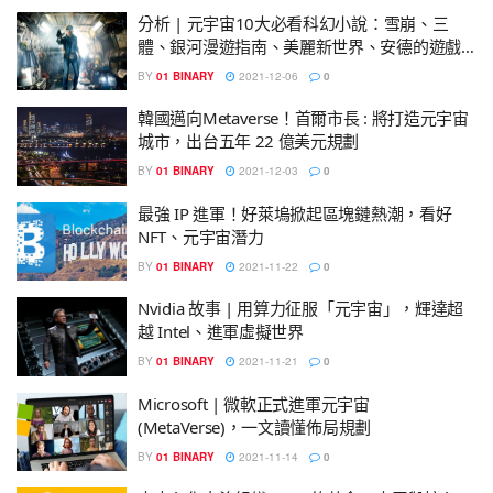
分析 | 元宇宙10大必看科幻小說：雪崩、三
體、銀河漫遊指南、美麗新世界、安德的遊戲…
BY
01 BINARY
2021-12-06
0
韓國邁向Metaverse！首爾市長 : 將打造元宇宙
城市，出台五年 22 億美元規劃
BY
01 BINARY
2021-12-03
0
最強 IP 進軍！好萊塢掀起區塊鏈熱潮，看好
NFT、元宇宙潛力
BY
01 BINARY
2021-11-22
0
Nvidia 故事 | 用算力征服「元宇宙」，輝達超
越 Intel、進軍虛擬世界
BY
01 BINARY
2021-11-21
0
Microsoft | 微軟正式進軍元宇宙
(MetaVerse)，一文讀懂佈局規劃
BY
01 BINARY
2021-11-14
0