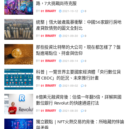
路，7大挑戰尚待克服
BY
01 BINARY
2021-10-12
0
統整 | 恆大破產風暴衝擊：中國56家銀行房地
產貸款情勢的圖文全對比
BY
01 BINARY
2021-09-30
0
那些投資比特幣的大公司，現在都怎樣了？盤
點進場點位、持倉與信仰
BY
01 BINARY
2021-09-14
0
科普 | 一覽世界主要國家經濟體「央行數位貨
幣 CBDC」的近況、未來推行計畫
BY
01 BINARY
2021-09-02
0
8億美元融資背後：估值一年翻5倍，詳解英國
數位銀行 Revolut 的快速通道打法
BY
01 BINARY
2021-08-30
0
獨立觀點 | NFT火熱交易的背後：所暗藏的悖論
與矛盾