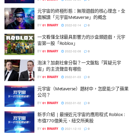
元宇宙的終極形態：無限遊戲的核心理念，全
面解讀「元宇宙Metaverse」的概念
BY
01 BINARY
2022-02-14
0
一文看懂全球最具影響力的沙盒類遊戲，元宇
宙第一股「Roblox」
BY
01 BINARY
2022-02-08
0
泡沫？加劇社會分裂？一文盤點「質疑元宇
宙」的主流聲音有哪些
BY
01 BINARY
2022-01-03
0
元宇宙（Metaverse）題材中，怎麼能少了蘋果
公司？
BY
01 BINARY
2022-01-02
0
新手介紹 | 最接近元宇宙的應用程式 Roblox :
市值770億美元、紐交所美股
BY
01 BINARY
2021-12-10
0