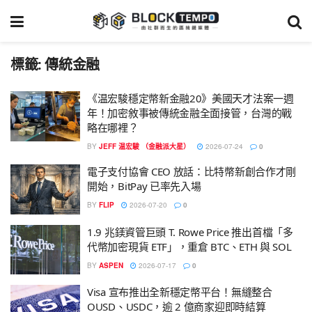
標籤:
傳統金融
《温宏駿穩定幣新金融20》美國天才法案一週
年！加密敘事被傳統金融全面接管，台灣的戰
略在哪裡？
BY
JEFF 温宏駿 （金融派大星）
2026-07-24
0
電子支付協會 CEO 放話：比特幣新創合作才剛
開始，BitPay 已率先入場
BY
FLIP
2026-07-20
0
1.9 兆鎂資管巨頭 T. Rowe Price 推出首檔「多
代幣加密現貨 ETF」，重倉 BTC、ETH 與 SOL
BY
ASPEN
2026-07-17
0
Visa 宣布推出全新穩定幣平台！無縫整合
OUSD、USDC，逾 2 億商家迎即時結算