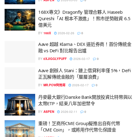
BY
ASPEN
2026-03-05
0
168X專文》Dragonfly 管理合夥人 Haseeb
Qureshi「AI 根本不激進」！熊市逆勢融資 6.5
億美元
BY
168X
2026-02-26
0
Aave 超越 Klarna、DEX 逼近券商！首份傳統金
融 vs DeFi 對比報告出爐
BY
0XJIGGLYPUFF
2026-02-17
0
Aave 創辦人 Stani：鏈上借貸利率僅 5%，DeFi
正瓦解傳統金融的「層層浪費」
BY
MR.POW阿炮哥
2026-02-17
0
丹麥最大銀行Danske Bank開放投資比特幣與以
太幣ETP，結束八年加密禁令
BY
ASPEN
2026-02-11
0
重磅！芝商所CME Group擬推出自有代幣
「CME Coin」，或將用作代幣化保證金