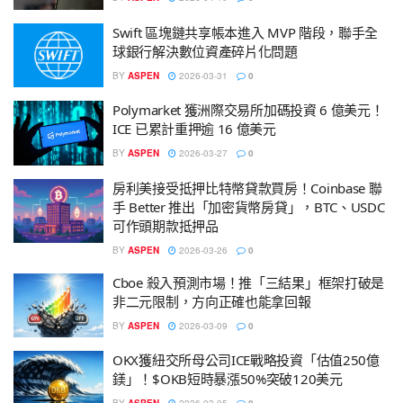
Swift 區塊鏈共享帳本進入 MVP 階段，聯手全
球銀行解決數位資產碎片化問題
BY
ASPEN
2026-03-31
0
Polymarket 獲洲際交易所加碼投資 6 億美元！
ICE 已累計重押逾 16 億美元
BY
ASPEN
2026-03-27
0
房利美接受抵押比特幣貸款買房！Coinbase 聯
手 Better 推出「加密貨幣房貸」，BTC、USDC
可作頭期款抵押品
BY
ASPEN
2026-03-26
0
Cboe 殺入預測市場！推「三結果」框架打破是
非二元限制，方向正確也能拿回報
BY
ASPEN
2026-03-09
0
OKX獲紐交所母公司ICE戰略投資「估值250億
鎂」！$OKB短時暴漲50%突破120美元