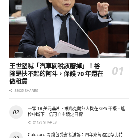
王世堅喊「汽車關稅該廢掉」！裕
隆是扶不起的阿斗，保護 70 年還在
做租賃
38035 SHARES
一顆 18 美元晶片，讓烏克蘭無人機在 GPS 干擾、遙
控中斷下，仍可自主鎖定目標
21123 SHARES
Coldcard 冷錢包受害者淚訴：四年來每週定存比特