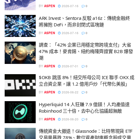
BY
ASPEN
2026-07-16
0
ARK Invest、Sentora 反駁 a16z：傳統金融終
將擁抱 DeFi，而非封閉式區塊鏈
BY
ASPEN
2026-07-16
0
調查：「42% 企業已用穩定幣跨境支付」大省
47% 成本！麥肯錫、紐約梅隆齊證實 B2B 爆發
潮
BY
ASPEN
2026-07-01
0
$OKB 跳漲 8%！紐交所母公司 ICE 聯手 OKX 成
立合資企業，讓 1.2 億用戶炒「代幣化美股」
BY
ASPEN
2026-06-22
0
Hyperliquid 14 人狂賺 7.9 億鎂！人均產值達
Robinhood 三十倍，去中心化協議超無敵
BY
ASPEN
2026-06-20
0
傳統資金大撤退！Glassnode：比特幣現貨 ETF
交易量暴跌 78%、數位資產財庫概念股成交量