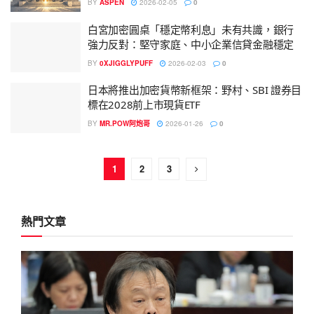
BY
ASPEN
2026-02-05
0
白宮加密圓桌「穩定幣利息」未有共識，銀行
強力反對：堅守家庭、中小企業信貸金融穩定
BY
0XJIGGLYPUFF
2026-02-03
0
日本將推出加密貨幣新框架：野村、SBI 證券目
標在2028前上市現貨ETF
BY
MR.POW阿炮哥
2026-01-26
0
1
2
3
熱門文章