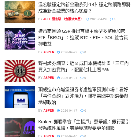
温宏駿穩定幣新金融系列-14》穩定幣網路即將
成為新金融業的核心底層？
BY
JEFF 温宏駿 （金融派大星）
2026-04-29
0
造市商巨頭 GSR 推出首檔主動型多幣種加密
ETF「BESO」：追蹤 BTC、ETH、SOL 並含質
押收益
BY
ASPEN
2026-04-22
0
野村證券調查：近 8 成日本機構計畫「三年內
買入加密貨幣」，配置佔比上看 5%
BY
ASPEN
2026-04-21
0
頂級造市商城堡證券考慮進軍預測市場！看好
「事件合約」對沖潛力，瞄準美國中期選舉與
地緣政治
BY
ASPEN
2026-04-17
0
Kraken 獲聯準會「主帳戶」惹爭議：銀行憂引
發系統性風險，美議員施壓要更多細節
BY
ASPEN
2026-04-10
0