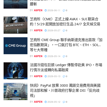
腰斬
BY
ASPEN
2026-06-11
0
芝商所（CME）正式上線 AVAX、SUI 期貨合
約！5/29 起開放加密衍生品 24/7 全天候交易
BY
ASPEN
2026-05-27
0
芝商所 CME Group 聯手納斯達克推出首款「加
密指數期貨」，一口氣打包 BTC、ETH、SOL..
等七大幣種
BY
ASPEN
2026-05-14
0
法國冷錢包巨頭 Ledger 傳暫停赴美 IPO，市場
行情冷淡或轉向私募融資
BY
ASPEN
2026-05-13
0
快訊》PayPal 放棄 3000 萬鎂交易費用與美國
司法部和解，川普政府打擊企業 DEI「反向歧
視」
BY
ASPEN
2026-05-12
0