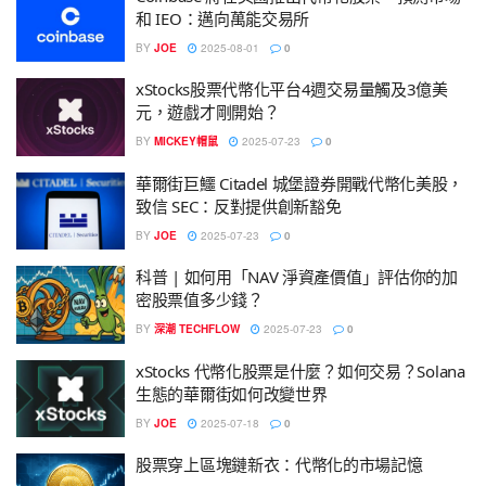
和 IEO：邁向萬能交易所
BY
JOE
2025-08-01
0
xStocks股票代幣化平台4週交易量觸及3億美
元，遊戲才剛開始？
BY
MICKEY帽鼠
2025-07-23
0
華爾街巨鱷 Citadel 城堡證券開戰代幣化美股，
致信 SEC：反對提供創新豁免
BY
JOE
2025-07-23
0
科普 | 如何用「NAV 淨資產價值」評估你的加
密股票值多少錢？
BY
深潮 TECHFLOW
2025-07-23
0
xStocks 代幣化股票是什麼？如何交易？Solana
生態的華爾街如何改變世界
BY
JOE
2025-07-18
0
股票穿上區塊鏈新衣：代幣化的市場記憶