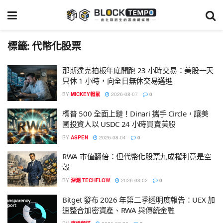
標籤:
代幣化股票
那斯達克拍板年底開跑 23 小時交易：美股一天
只休 1 小時，向全日無休交易邁進
BY
MICKEY帽鼠
2026-08-07
0
標普 500 全面上鏈！Dinari 攜手 Circle，讓美
國投資人以 USDC 24 小時買賣美股
BY
ASPEN
2026-08-04
0
RWA 市值翻倍：但代幣化股票九成權利竟是空
殼
BY
深潮 TECHFLOW
2026-08-02
0
Bitget 發布 2026 年第二季透明度報告：UEX 加
速整合加密資產、RWA 與傳統金融