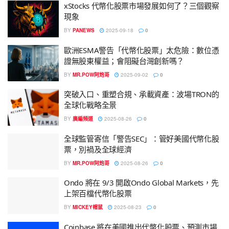
xStocks 代幣化股票市場發展如何了？三個觀察
現象
BY
PANEWS
2025-09-18
0
歐洲ESMA警告「代幣化股票」太危險：數位憑
證無股東權益；會阻礙台灣創新嗎？
BY
MR.POW阿炮哥
2025-09-02
0
突破入口、重塑合規、承載資產：波場TRON的
全球化戰略全景
BY
廣編頻道
2025-08-26
0
全球監管寄信「警告SEC」：管好美國代幣化股
票，別禍及全球經濟
BY
MR.POW阿炮哥
2025-08-26
0
Ondo 將在 9/3 開啟Ondo Global Markets，先
上架百檔代幣化股票
BY
MICKEY帽鼠
2025-08-23
0
Coinbase 將在美國推出代幣化股票、預測市場