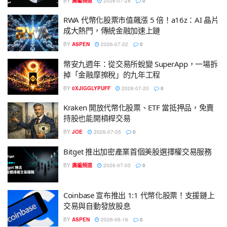
BY
廣編頻道
2026-07-28
0
RWA 代幣化股票市值飆漲 5 倍！a16z：AI 晶片
成大熱門，傳統金融加速上鏈
BY
ASPEN
2026-07-22
0
幣安九週年：從交易所蛻變 SuperApp，一場拆
掉「金融摩擦稅」的九年工程
BY
0XJIGGLYPUFF
2026-07-20
0
Kraken 開放代幣化股票、ETF 當抵押品，免賣
持股也能開槓桿交易
BY
JOE
2026-07-05
0
Bitget 推出加密產業首個美股選擇權交易服務
BY
廣編頻道
2026-07-03
0
Coinbase 宣布推出 1:1 代幣化股票！支援鏈上
交易與自動發放股息
BY
ASPEN
2026-06-16
0