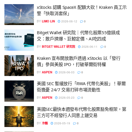
xStocks 認購 SpaceX 配額大砍！Kraken 員工示
警「快取消套保」
BY
LIMO LIN
2026-06-12
0
Bitget Wallet 研究院｜代幣化股票55億鎂成
交：散戶擠爆、巨鯨定價、AI吃四成
BY
BITGET WALLET 研究院
2026-06-11
0
Kraken 宣布開放散戶透過 xStocks 以「發行
價」參與美股 IPO，打破華爾街特權
BY
ASPEN
2026-06-03
0
美國 SEC 暫緩放行「RWA 代幣化美股」！華爾
街擔憂 24/7 交易打碎市場流動性
BY
ASPEN
2026-05-23
0
美國SEC最快本週發布代幣化股票豁免框架，第
三方可不經發行人同意上鏈交易
BY
冷麵
2026-05-19
0