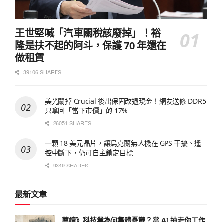
王世堅喊「汽車關稅該廢掉」！裕
隆是扶不起的阿斗，保護 70 年還在
做租賃
39106 SHARES
美光關掉 Crucial 後出保固改退現金！網友送修 DDR5
只拿回「當下市價」的 17%
26051 SHARES
一顆 18 美元晶片，讓烏克蘭無人機在 GPS 干擾、遙
控中斷下，仍可自主鎖定目標
9349 SHARES
最新文章
薦讀》科技業為何集體憂鬱？當 AI 抽走你工作