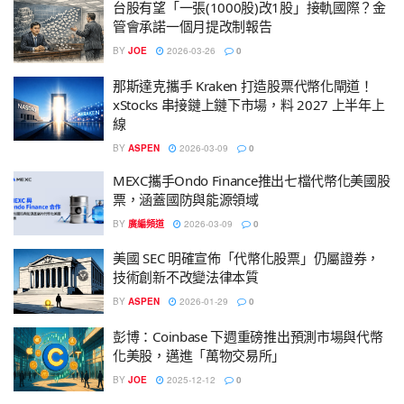
台股有望「一張(1000股)改1股」接軌國際？金
管會承諾一個月提改制報告
BY
JOE
2026-03-26
0
那斯達克攜手 Kraken 打造股票代幣化閘道！
xStocks 串接鏈上鏈下市場，料 2027 上半年上
線
BY
ASPEN
2026-03-09
0
MEXC攜手Ondo Finance推出七檔代幣化美國股
票，涵蓋國防與能源領域
BY
廣編頻道
2026-03-09
0
美國 SEC 明確宣佈「代幣化股票」仍屬證券，
技術創新不改變法律本質
BY
ASPEN
2026-01-29
0
彭博：Coinbase 下週重磅推出預測市場與代幣
化美股，邁進「萬物交易所」
BY
JOE
2025-12-12
0