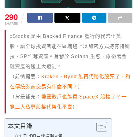
290
SHARES
xStocks 是由 Backed Finance 發行的代幣化美
股，讓全球投資者能在區塊鏈上以加密方式持有特斯
拉、SPY 等資產。首發於 Solana 生態，象徵著金
融資產的鏈上大遷徙。
（前情提要：
Kraken、Bybit 能買代幣化股票了，和
在傳統券商交易有什麼不同？
）
（背景補充：
幣圈散戶也能買 SpaceX 股權了？一
覽三大私募股權代幣化平臺
）
本文目錄
TL;DR – 快速懶人包