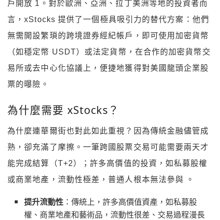
戶開放
1
。對於歐洲、亞洲、拉丁美洲等地的投資者而
言，xStocks 提供了一個極具吸引力的替代方案：他們
無需開設繁瑣的跨境證券經紀帳戶，即可使用加密貨幣
（如穩定幣 USDT）或法定貨幣，在合作的加密貨幣交
易所或去中心化協議上，便捷地獲得對美國龍頭企業股
票的曝險。
為什麼需要
xStocks
？
為什麼連華爾街也對此如此重視？因為傳統金融儘管成
熟，卻充滿了摩擦。一筆跨國股票交易可能需要兩天才
能完成結算（T+2）；許多高價值的投資，如私募股權
或商業地產，流動性極差，普通人根本無法參與 。
提升流動性
：傳統上，許多高價值資產，如私募股
權、商業地產和藝術品，流動性很差、交易過程漫長