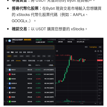
準備資金：
將 USDT 充值到你的 Bybit 現貨帳戶。
搜尋代幣化股票：
在Bybit 現貨交易市場輸入您想購買
的
xStocks
代幣化股票代碼（例如：AAPLx、
GOOGLx..）。
確認交易：
以 USDT 購買您想要的
xStocks
。