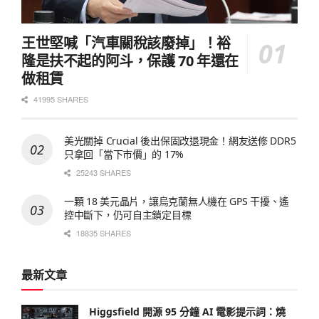
王世堅喊「汽車關稅該廢掉」！裕
隆是扶不起的阿斗，保護 70 年還在
做租賃
41995 SHARES
美光關掉 Crucial 後出保固改退現金！網友送修 DDR5
只拿回「當下市價」的 17%
25243 SHARES
一顆 18 美元晶片，讓烏克蘭無人機在 GPS 干擾、遙
控中斷下，仍可自主鎖定目標
18835 SHARES
最新文章
Higgsfield 開源 95 分鐘 AI 電影提示詞：燒