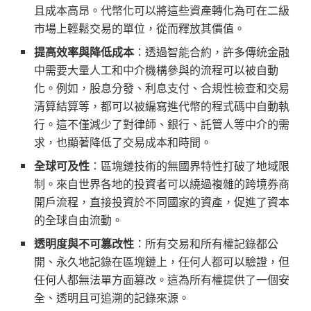
且成本高昂。代幣化可以將這些資產轉化為可在二級
市場上輕鬆交易的單位，從而釋放其價值
。
提高效率與降低成本
：透過智能合約，許多傳統金融
中需要大量人工和中介機構參與的流程可以被自動
化。例如，股息分發、利息支付、合規性檢查和交易
清算結算等，都可以被編寫進代幣的程式碼中自動執
行。這不僅減少了對律師、銀行、託管人等中介的需
求，也顯著降低了交易成本和時間。
全球可及性
：區塊鏈技術的無國界特性打破了地域限
制。來自世界各地的投資者可以繞過複雜的跨境券商
開戶流程，直接投資於不同國家的資產，促進了資本
的全球自由流動
。
透明度與不可篡改性
：所有交易和所有權記錄都公
開、永久地記錄在區塊鏈上，任何人都可以驗證，但
任何人都無法單方面篡改。這為所有權提供了一個安
全、透明且可追溯的記錄來源
。