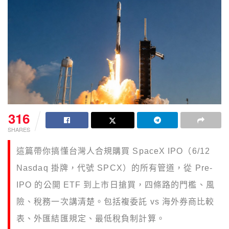
316
SHARES
這篇帶你搞懂台灣人合規購買 SpaceX IPO（6/12
Nasdaq 掛牌，代號 SPCX）的所有管道，從 Pre-
IPO 的公開 ETF 到上市日搶買，四條路的門檻、風
險、稅務一次講清楚。包括複委託 vs 海外券商比較
表、外匯結匯規定、最低稅負制計算。