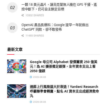
一顆 18 美元晶片，讓烏克蘭無人機在 GPS 干擾、遙
控中斷下，仍可自主鎖定目標
13302 SHARES
OpenAI 產品長爆料：Google 提早一年就做出
ChatGPT 同款，卻不敢發佈
11493 SHARES
最新文章
Google 母公司 Alphabet 發債籌資 250 億美
元！為 AI 擴張備足銀彈，全年資本支出上看
2050 億鎂
2026-08-06
通膨上行風險遠大於衰退！Yardeni Research
呼籲聯準會轉鷹，點名 AI 資本支出成經濟救命
丸
2026-08-06