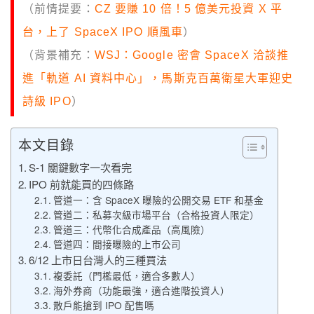
（前情提要：
CZ 要賺 10 倍！5 億美元投資 X 平
台，上了 SpaceX IPO 順風車
）
（背景補充：
WSJ：Google 密會 SpaceX 洽談推
進「軌道 AI 資料中心」，馬斯克百萬衛星大軍迎史
詩級 IPO
）
本文目錄
S-1 關鍵數字一次看完
IPO 前就能買的四條路
管道一：含 SpaceX 曝險的公開交易 ETF 和基金
管道二：私募次級市場平台（合格投資人限定）
管道三：代幣化合成產品（高風險）
管道四：間接曝險的上市公司
6/12 上市日台灣人的三種買法
複委託（門檻最低，適合多數人）
海外券商（功能最強，適合進階投資人）
散戶能搶到 IPO 配售嗎