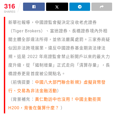
316
SHARES
新華社報導，中國證監會擬決定沒收老虎證券
（Tiger Brokers）、富途證券、長橋證券境內外相
關主體全部違法所得，並依法嚴厲處罰。三家券商疑
似因非法跨境展業，違反中國證券基金期貨法律法
規。這是 2022 年底證監會禁止新開戶以來的最大力
度升級，從「遏制增量」正式走向「清算存量」，長
橋證券更是首度被公開點名。
（前情提要：
中國八大部門聯合新規》虛擬貨幣發
行、交易為非法金融活動
）
（背景補充：
黃仁勳訪中也沒用！中國主動拒買
H200，背後在盤算什麼？
）