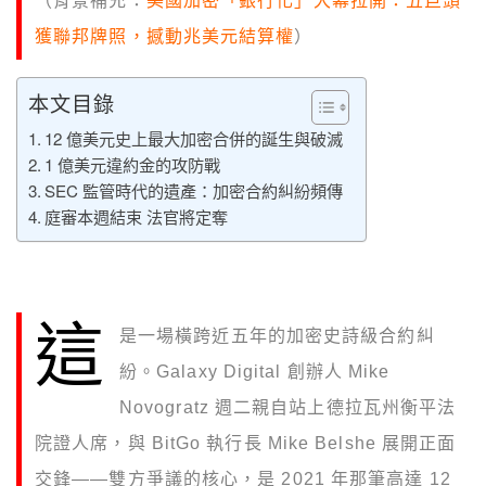
（背景補充：
美國加密「銀行化」大幕拉開：五巨頭
獲聯邦牌照，撼動兆美元結算權
）
本文目錄
12 億美元史上最大加密合併的誕生與破滅
1 億美元違約金的攻防戰
SEC 監管時代的遺產：加密合約糾紛頻傳
庭審本週結束 法官將定奪
這
是一場橫跨近五年的加密史詩級合約糾
紛。Galaxy Digital 創辦人 Mike
Novogratz 週二親自站上德拉瓦州衡平法
院證人席，與 BitGo 執行長 Mike Belshe 展開正面
交鋒——雙方爭議的核心，是 2021 年那筆高達 12