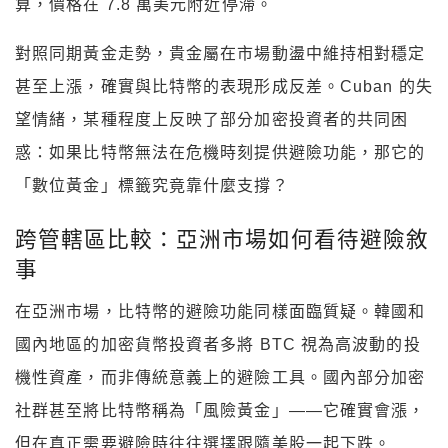
算，價格在 7.8 萬美元附近停滯。
對照同期黃金走勢，貴金屬在市場動盪中維持相對穩定
甚至上漲，確實與比特幣的表現形成反差。Cuban 的失
望情緒，某種程度上反映了部分加密投資者的共同困
惑：如果比特幣無法在危機時刻提供避險功能，那它的
「數位黃金」標籤究竟靠什麼支撐？
跨管轄區比較：亞洲市場如何看待避險敘
事
在亞洲市場，比特幣的避險功能同樣面臨質疑。韓國和
國內地區的加密貨幣投資者多將 BTC 視為高波動的投
機性資產，而非傳統意義上的避險工具。國內部分加密
社群甚至將比特幣稱為「風險黃金」——它確實會漲，
但在真正需要避險時往往選擇跟隨美股一起下跌。