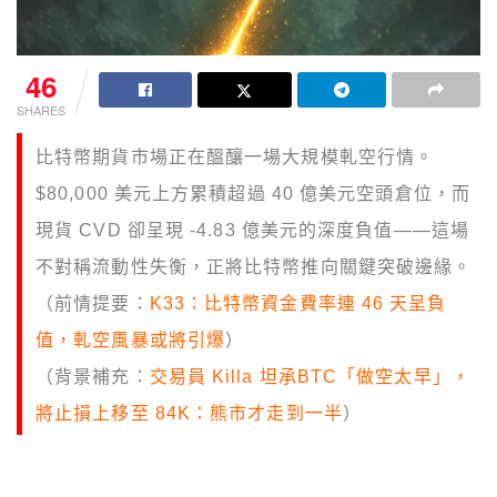
46
SHARES
比特幣期貨市場正在醞釀一場大規模軋空行情。
$80,000 美元上方累積超過 40 億美元空頭倉位，而
現貨 CVD 卻呈現 -4.83 億美元的深度負值——這場
不對稱流動性失衡，正將比特幣推向關鍵突破邊緣。
（前情提要：
K33：比特幣資金費率連 46 天呈負
值，軋空風暴或將引爆
）
（背景補充：
交易員 Killa 坦承BTC「做空太早」，
將止損上移至 84K：熊市才走到一半
）
本文目錄