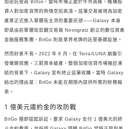
加密託管商 BitGo，當時市場正處於牛市高峰，機構投
資人對加密貨幣的熱情空前高漲。這筆交易被視為加密
產業正式進入華爾街主流的重要訊號——Galaxy 本身
即是由前華爾街宏觀交易員 Novogratz 創立的數位資產
金融服務集團，BitGo 則是業界老牌的託管基礎設施。
然而好景不長。2022 年 8 月，在 Terra/LUNA 崩盤引
發連鎖效應、三箭資本破產、整個加密信貸市場幾近凍
結的背景下，Galaxy 宣布終止這筆收購。當時 Galaxy
給出的理由是：BitGo 未能在期限內提供所需的財務報
表。
1 億美元違約金的攻防戰
BitGo 隨即提起訴訟，要求 Galaxy 支付 1 億美元的終
止合約費用，並指控 Galaxy 隱瞞 BitGo 當時正受到美