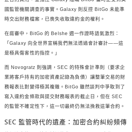
國監管機關調查的事實。Galaxy 則反控 BitGo 未能準
時交出財務檔案，已喪失收取違約金的權利。
在庭審中，BitGo 的 Belshe 週一作證時語氣激烈：
「Galaxy 向全世界宣稱我們無法透過會計審計——這
是極具傷害性的指控。」
而 Novogratz 則強調，SEC 的特殊會計準則（要求企
業將客戶持有的加密資產記錄為負債）讓整筆交易的財
務報表比對變得極其複雜。BitGo 雖然談判中爭取到了
寫入違約金條款與提交財務報表的截止日，但在 SEC
的監管不確定性下，這一切最終仍無法挽救這筆合約。
SEC 監管時代的遺產：加密合約糾紛頻傳