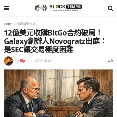
Home
加密貨幣市場
12億美元收購BitGo合約破局！
Galaxy創辦人Novogratz出庭：
是SEC讓交易極度困難
A
by
flip
2026-05-22
A