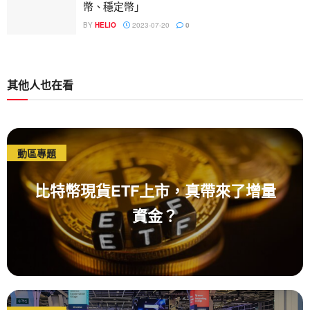
幣、穩定幣」
BY
HELIO
2023-07-20
0
其他人也在看
動區專題
比特幣現貨ETF上市，真帶來了增量
資金？