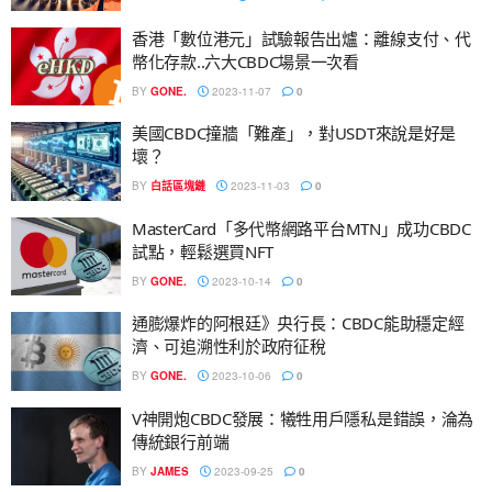
香港「數位港元」試驗報告出爐：離線支付、代
幣化存款..六大CBDC場景一次看
BY
GONE.
2023-11-07
0
美國CBDC撞牆「難產」，對USDT來說是好是
壞？
BY
白話區塊鏈
2023-11-03
0
MasterCard「多代幣網路平台MTN」成功CBDC
試點，輕鬆選買NFT
BY
GONE.
2023-10-14
0
通膨爆炸的阿根廷》央行長：CBDC能助穩定經
濟、可追溯性利於政府征稅
BY
GONE.
2023-10-06
0
V神開炮CBDC發展：犧牲用戶隱私是錯誤，淪為
傳統銀行前端
BY
JAMES
2023-09-25
0