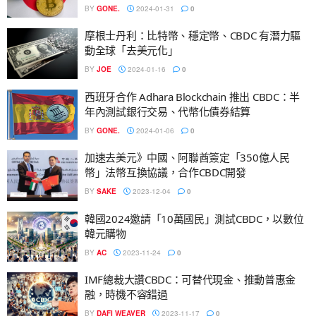
BY
GONE.
2024-01-31
0
摩根士丹利：比特幣、穩定幣、CBDC 有潛力驅
動全球「去美元化」
BY
JOE
2024-01-16
0
西班牙合作 Adhara Blockchain 推出 CBDC：半
年內測試銀行交易、代幣化債券結算
BY
GONE.
2024-01-06
0
加速去美元》中國、阿聯酋簽定「350億人民
幣」法幣互換協議，合作CBDC開發
BY
SAKE
2023-12-04
0
韓國2024邀請「10萬國民」測試CBDC，以數位
韓元購物
BY
AC
2023-11-24
0
IMF總裁大讚CBDC：可替代現金、推動普惠金
融，時機不容錯過
BY
DAFI WEAVER
2023-11-17
0