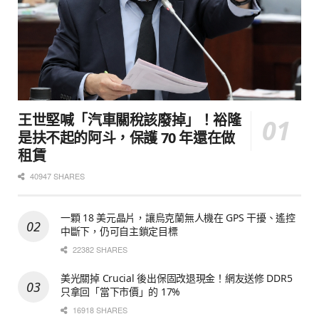
王世堅喊「汽車關稅該廢掉」！裕隆
是扶不起的阿斗，保護 70 年還在做
租賃
40947 SHARES
一顆 18 美元晶片，讓烏克蘭無人機在 GPS 干擾、遙控
中斷下，仍可自主鎖定目標
22382 SHARES
美光關掉 Crucial 後出保固改退現金！網友送修 DDR5
只拿回「當下市價」的 17%
16918 SHARES