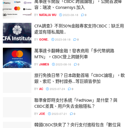
萬事達卡開設「CBDC 跨國論壇」，公開首波陣
容：瑞波、Consensys 加入
BY
NATALIA WU
2023-08-18
0
CFA調查》不到50%金融專家支持CBDC：缺乏用
處並有隱私風險..
BY
GONE.
2023-08-18
0
萬事達卡翻轉金融！發表商用「多代幣網路
MTN」，CBDC登上跨鏈列車
BY
JAMES
2023-08-16
0
旅行免換日幣？日本啟動首場「CBDC論壇」，軟
銀、索尼、野村證券…等巨頭皆參加
BY
AC
2023-07-24
0
聯準會即時支付系統「FedNow」是什麼？與
CBDC差異、用戶失去金融隱私？
BY
JOE
2023-07-21
0
韓國CBDC快來了？央行支付進程包含「數位貨