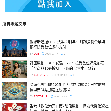
所有專題文章
俄羅斯通過CBDC法案：明年 9 月起強制企業與
銀行接受數位盧布支付
BY
JOE
2025-07-17
0
韓國啟動 CBDC 試驗：7-11 接受數位韓元加碼
「全商品10%折扣」，聯合七大本土銀行
BY
EDITOR JR.
2025-04-03
0
哈薩克央行喊 2025 全面邁向 CBDC：已推動數
位坦吉試點加速退稅流程
BY
EDITOR JR.
2024-11-01
0
香港「數位港元」第2階段啟動：探索代幣化資產