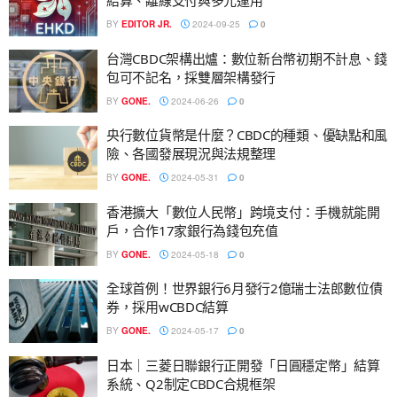
結算、離線支付與多元運用
BY
EDITOR JR.
2024-09-25
0
台灣CBDC架構出爐：數位新台幣初期不計息、錢
包可不記名，採雙層架構發行
BY
GONE.
2024-06-26
0
央行數位貨幣是什麼？CBDC的種類、優缺點和風
險、各國發展現況與法規整理
BY
GONE.
2024-05-31
0
香港擴大「數位人民幣」跨境支付：手機就能開
戶，合作17家銀行為錢包充值
BY
GONE.
2024-05-18
0
全球首例！世界銀行6月發行2億瑞士法郎數位債
券，採用wCBDC結算
BY
GONE.
2024-05-17
0
日本｜三菱日聯銀行正開發「日圓穩定幣」結算
系統、Q2制定CBDC合規框架