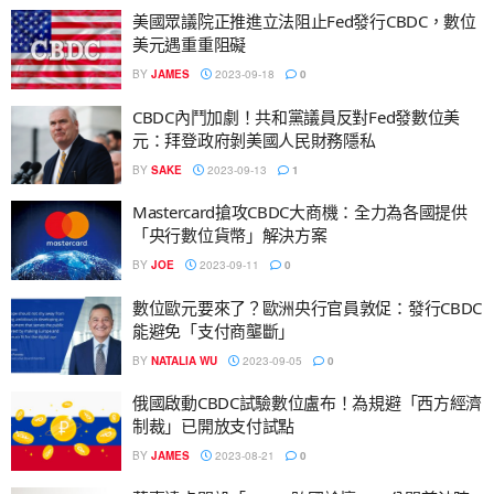
美國眾議院正推進立法阻止Fed發行CBDC，數位
美元遇重重阻礙
BY
JAMES
2023-09-18
0
CBDC內鬥加劇！共和黨議員反對Fed發數位美
元：拜登政府剝美國人民財務隱私
BY
SAKE
2023-09-13
1
Mastercard搶攻CBDC大商機：全力為各國提供
「央行數位貨幣」解決方案
BY
JOE
2023-09-11
0
數位歐元要來了？歐洲央行官員敦促：發行CBDC
能避免「支付商壟斷」
BY
NATALIA WU
2023-09-05
0
俄國啟動CBDC試驗數位盧布！為規避「西方經濟
制裁」已開放支付試點
BY
JAMES
2023-08-21
0